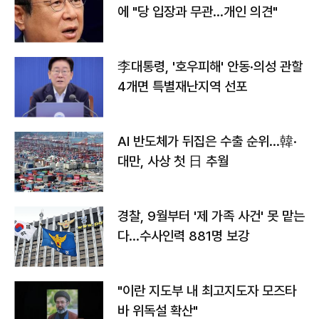
에 "당 입장과 무관…개인 의견"
李대통령, '호우피해' 안동·의성 관할
4개면 특별재난지역 선포
AI 반도체가 뒤집은 수출 순위…韓·
대만, 사상 첫 日 추월
경찰, 9월부터 '제 가족 사건' 못 맡는
다…수사인력 881명 보강
"이란 지도부 내 최고지도자 모즈타
바 위독설 확산"