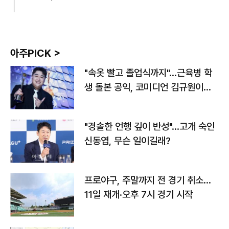
아주PICK >
"속옷 빨고 졸업식까지"…근육병 학
생 돌본 공익, 코미디언 김규원이었
다
"경솔한 언행 깊이 반성"…고개 숙인
신동엽, 무슨 일이길래?
프로야구, 주말까지 전 경기 취소…
11일 재개·오후 7시 경기 시작