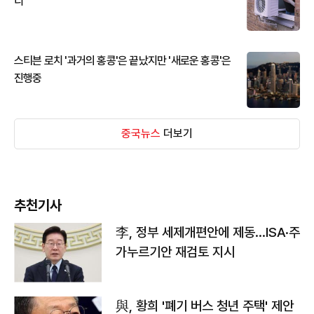
디
스티븐 로치 '과거의 홍콩'은 끝났지만 '새로운 홍콩'은
진행중
중국뉴스
더보기
추천기사
李, 정부 세제개편안에 제동…ISA·주
가누르기안 재검토 지시
與, 황희 '폐기 버스 청년 주택' 제안