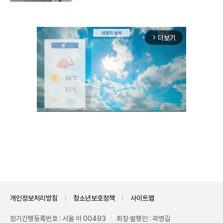
더보기
arrow_forward_ios
Unmute
개인정보처리방침
청소년보호정책
사이트맵
정기간행등록번호 : 서울 아 00493
회장·발행인 : 곽영길