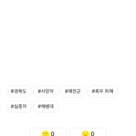
#경북도
#사망자
#예천군
#폭우 피해
#실종자
#해병대
0
0