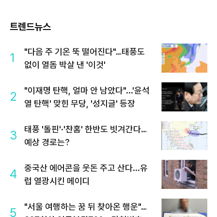
트렌드뉴스
"다음 주 기온 뚝 떨어진다"…태풍도
1
없이 열돔 박살 낸 '이것'
"이재명 탄핵, 얼마 안 남았다"...'윤석
2
열 탄핵' 맞힌 무당, '성지글' 등장
태풍 '돌핀'·'찬홈' 한반도 빗겨간다…
3
예상 경로는?
중국산 에어콘을 웃돈 주고 산다...유
4
럽 열광시킨 메이디
"서울 여행하는 꿈 뒤 찾아온 행운"…
5