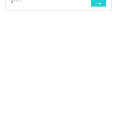
0
/ 300
등록