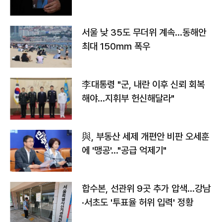
서울 낮 35도 무더위 계속…동해안
최대 150㎜ 폭우
李대통령 "군, 내란 이후 신뢰 회복
해야…지휘부 헌신해달라"
與, 부동산 세제 개편안 비판 오세훈
에 '맹공'…"공급 억제기"
합수본, 선관위 9곳 추가 압색…강남
·서초도 '투표율 허위 입력' 정황