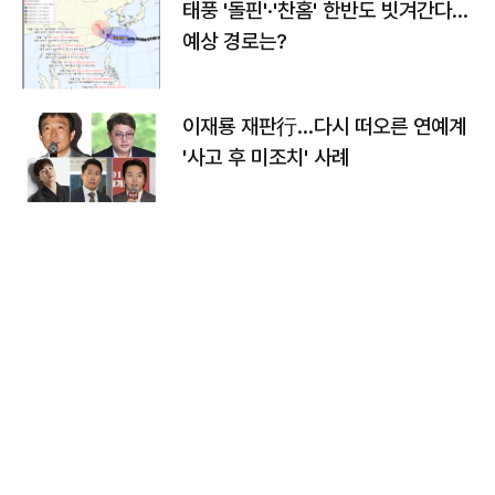
태풍 '돌핀'·'찬홈' 한반도 빗겨간다…
예상 경로는?
이재룡 재판行…다시 떠오른 연예계
'사고 후 미조치' 사례