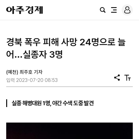
로
아
그
검
전
주
인
색
체
경
메
제
뉴
경북 폭우 피해 사망 24명으로 늘
어...실종자 3명
(예천) 최주호 기자
공
텍
입력 2023-07-20 08:53
유
스
트
크
기
실종 해병대원 1명, 야간 수색 도중 발견