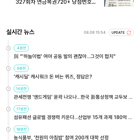
327회차 연금복권720+ 당첨번호조
회 주목
실시간 뉴스
08.08 15:54
UPDATE
4분전
與 "'하늘이법' 여야 공동 발의 괜찮아…그것이 협치"
9분전
'캐시딜' 캐시워크 돈 버는 퀴즈, 정답은?
14분전
관세전쟁 '엔드게임' 윤곽 나오나…한국 新통상정책 교두보 활
용해야
17분전
섬유패션 글로벌 경쟁력 키운다…산업부 15개 과제 180억 지
원
18분전
농식품부, '천원의 아침밥' 참여 200개 대학 선정