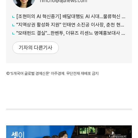
hmcho@ajunews.com
[조현미의 AI 혁신중기] 배달대행도 AI 시대…물류혁신 선도하는 부릉
"지역상권 활성화 지원" 인태연 소진공 이사장, 춘천 현장방문
"모태펀드 결실"…한벤투, 더뮤즈 리센느 명예홍보대사 임명
기자의 다른기사
©'5개국어 글로벌 경제신문' 아주경제. 무단전재·재배포 금지