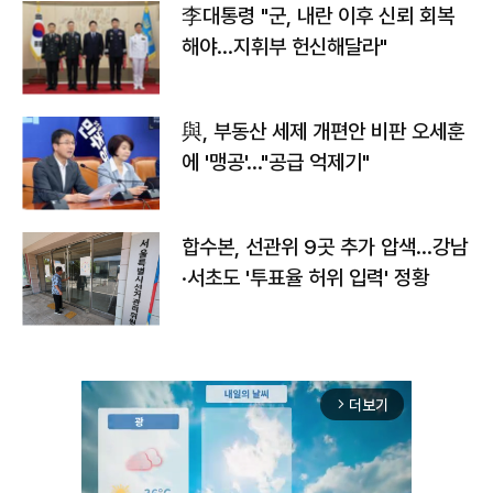
李대통령 "군, 내란 이후 신뢰 회복
해야…지휘부 헌신해달라"
與, 부동산 세제 개편안 비판 오세훈
에 '맹공'…"공급 억제기"
합수본, 선관위 9곳 추가 압색…강남
·서초도 '투표율 허위 입력' 정황
더보기
arrow_forward_ios