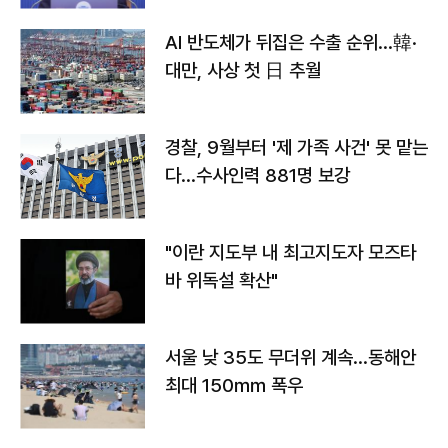
AI 반도체가 뒤집은 수출 순위…韓·
대만, 사상 첫 日 추월
경찰, 9월부터 '제 가족 사건' 못 맡는
다…수사인력 881명 보강
"이란 지도부 내 최고지도자 모즈타
바 위독설 확산"
서울 낮 35도 무더위 계속…동해안
최대 150㎜ 폭우