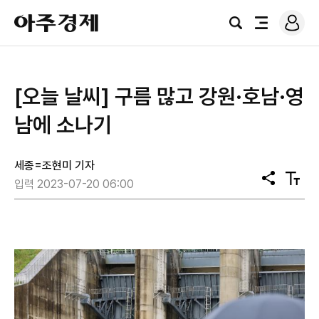
로
아
그
검
전
주
인
색
체
경
메
제
뉴
[오늘 날씨] 구름 많고 강원·호남·영
남에 소나기
세종=조현미 기자
공
텍
입력 2023-07-20 06:00
유
스
트
크
기