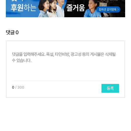
댓글
0
0
/ 300
등록