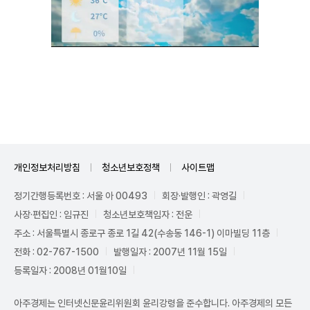
Unmute
개인정보처리방침
청소년보호정책
사이트맵
정기간행등록번호 : 서울 아 00493
회장·발행인 : 곽영길
사장·편집인 : 임규진
청소년보호책임자 : 전운
주소 : 서울특별시 종로구 종로 1길 42(수송동 146-1) 이마빌딩 11층
전화 : 02-767-1500
발행일자 : 2007년 11월 15일
등록일자 : 2008년 01월10일
아주경제는 인터넷신문윤리위원회 윤리강령을 준수합니다. 아주경제의 모든