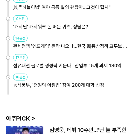
與 "'하늘이법' 여야 공동 발의 괜찮아…그것이 협치"
9분전
'캐시딜' 캐시워크 돈 버는 퀴즈, 정답은?
14분전
관세전쟁 '엔드게임' 윤곽 나오나…한국 新통상정책 교두보 활
용해야
17분전
섬유패션 글로벌 경쟁력 키운다…산업부 15개 과제 180억 지
원
18분전
농식품부, '천원의 아침밥' 참여 200개 대학 선정
아주PICK >
임영웅, 데뷔 10주년…"난 늘 부족한