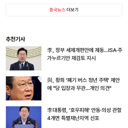
중국뉴스
더보기
추천기사
李, 정부 세제개편안에 제동…ISA·주
가누르기안 재검토 지시
與, 황희 '폐기 버스 청년 주택' 제안
에 "당 입장과 무관…개인 의견"
李대통령, '호우피해' 안동·의성 관할
4개면 특별재난지역 선포