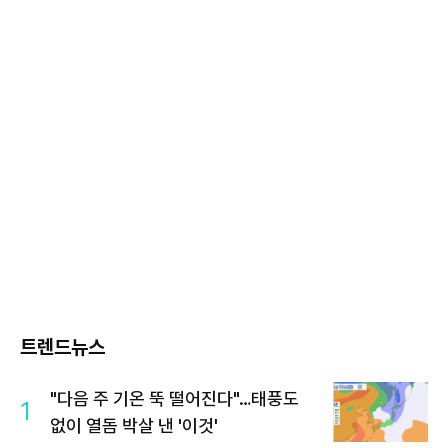
트렌드뉴스
"다음 주 기온 뚝 떨어진다"…태풍도
1
없이 열돔 박살 낸 '이것'