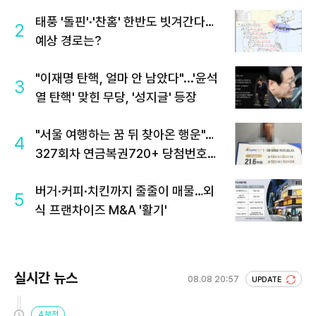
태풍 '돌핀'·'찬홈' 한반도 빗겨간다…
2
예상 경로는?
"이재명 탄핵, 얼마 안 남았다"...'윤석
3
열 탄핵' 맞힌 무당, '성지글' 등장
"서울 여행하는 꿈 뒤 찾아온 행운"…
4
327회차 연금복권720+ 당첨번호조
회 주목
버거·커피·치킨까지 줄줄이 매물…외
5
식 프랜차이즈 M&A '활기'
실시간 뉴스
08.08 20:57
UPDATE
4분전