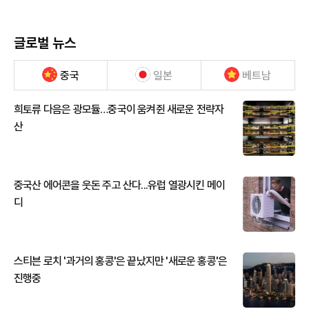
글로벌 뉴스
중국
일본
베트남
희토류 다음은 광모듈…중국이 움켜쥔 새로운 전략자
산
중국산 에어콘을 웃돈 주고 산다...유럽 열광시킨 메이
디
스티븐 로치 '과거의 홍콩'은 끝났지만 '새로운 홍콩'은
진행중