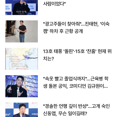
사람이었다"
"광고주들이 찾아줘"…진태현, '이숙
캠' 하차 후 근황 공개
13호 태풍 '돌핀'·15호 '찬홈' 현재 위
치는?
"속옷 빨고 졸업식까지"…근육병 학
생 돌본 공익, 코미디언 김규원이었
다
"경솔한 언행 깊이 반성"…고개 숙인
신동엽, 무슨 일이길래?