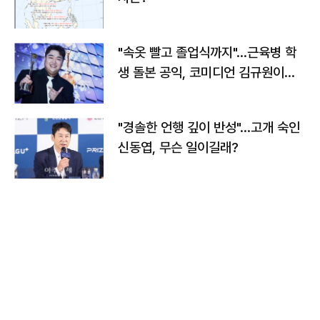
"속옷 빨고 졸업식까지"…근육병 학
생 돌본 공익, 코미디언 김규원이었
다
"경솔한 언행 깊이 반성"…고개 숙인
신동엽, 무슨 일이길래?