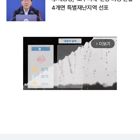
4개면 특별재난지역 선포
더보기
arrow_forward_ios
Unmute