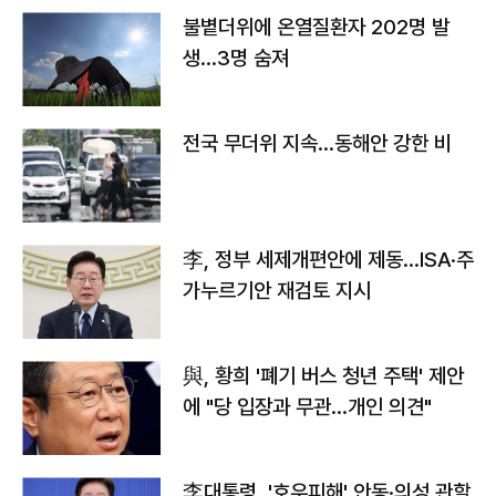
불볕더위에 온열질환자 202명 발
생…3명 숨져
전국 무더위 지속…동해안 강한 비
李, 정부 세제개편안에 제동…ISA·주
가누르기안 재검토 지시
與, 황희 '폐기 버스 청년 주택' 제안
에 "당 입장과 무관…개인 의견"
李대통령, '호우피해' 안동·의성 관할