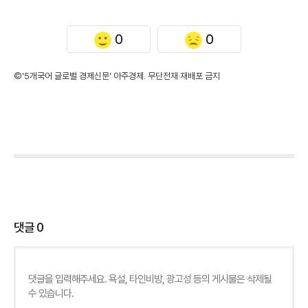
0
0
©'5개국어 글로벌 경제신문' 아주경제. 무단전재·재배포 금지
댓글
0