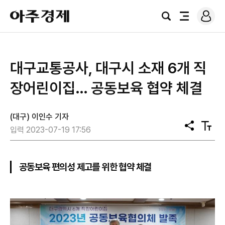
로
아
그
검
전
주
인
색
체
경
메
제
뉴
대구교통공사, 대구시 소재 6개 직
장어린이집… 공동보육 협약 체결
(대구) 이인수 기자
공
텍
입력 2023-07-19 17:56
유
스
트
크
기
공동보육 편의성 제고를 위한 협약 체결