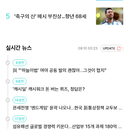
5
'축구의 신' 메시 부친상…향년 68세
실시간 뉴스
08.10 00:23
UPDATE
4분전
與 "'하늘이법' 여야 공동 발의 괜찮아…그것이 협치"
9분전
'캐시딜' 캐시워크 돈 버는 퀴즈, 정답은?
14분전
관세전쟁 '엔드게임' 윤곽 나오나…한국 新통상정책 교두보 활
용해야
17분전
섬유패션 글로벌 경쟁력 키운다…산업부 15개 과제 180억 지