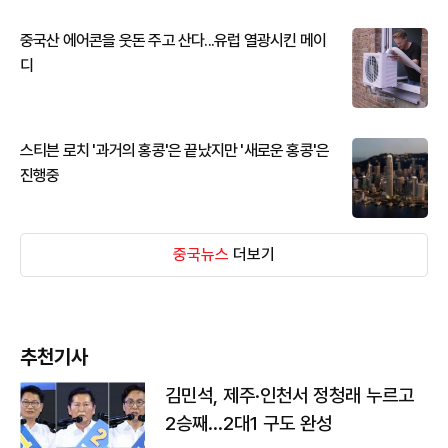
중국산 에어콘을 웃돈 주고 산다...유럽 열광시킨 메이
디
스티븐 로치 '과거의 홍콩'은 끝났지만 '새로운 홍콩'은
진행중
중국뉴스
더보기
추천기사
김민석, 제주·인천서 정청래 누르고
2승째…2대1 구도 완성