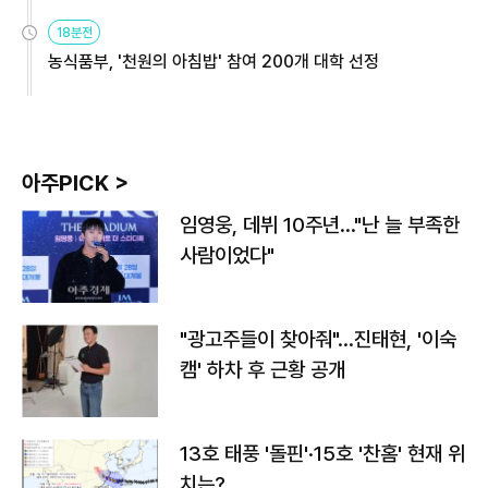
원
18분전
농식품부, '천원의 아침밥' 참여 200개 대학 선정
아주PICK >
임영웅, 데뷔 10주년…"난 늘 부족한
사람이었다"
"광고주들이 찾아줘"…진태현, '이숙
캠' 하차 후 근황 공개
13호 태풍 '돌핀'·15호 '찬홈' 현재 위
치는?