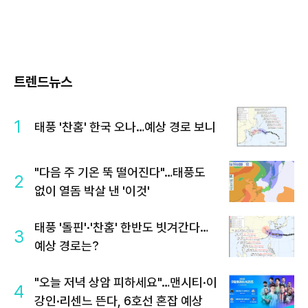
트렌드뉴스
1
태풍 '찬홈' 한국 오나…예상 경로 보니
"다음 주 기온 뚝 떨어진다"…태풍도
2
없이 열돔 박살 낸 '이것'
태풍 '돌핀'·'찬홈' 한반도 빗겨간다…
3
예상 경로는?
"오늘 저녁 상암 피하세요"…맨시티·이
4
강인·리센느 뜬다, 6호선 혼잡 예상