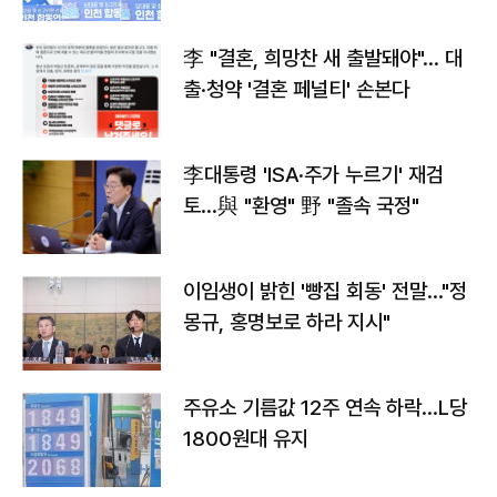
李 "결혼, 희망찬 새 출발돼야"… 대
출·청약 '결혼 페널티' 손본다
李대통령 'ISA·주가 누르기' 재검
토…與 "환영" 野 "졸속 국정"
이임생이 밝힌 '빵집 회동' 전말…"정
몽규, 홍명보로 하라 지시"
주유소 기름값 12주 연속 하락…L당
1800원대 유지