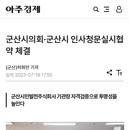
로
아
그
검
전
주
인
색
체
경
메
제
뉴
군산시의회·군산시 인사청문실시협
약 체결
(군산)허희만 기자
공
텍
입력 2023-07-19 17:55
유
스
트
크
기
군산시민발전주식회사 기관장 자격검증으로 투명성을
높인다