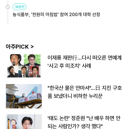
원
18분전
농식품부, '천원의 아침밥' 참여 200개 대학 선정
아주PICK >
이재룡 재판行…다시 떠오른 연예계
'사고 후 미조치' 사례
"한국산 물은 안마셔"…日 지진 구호
품 보냈더니 비하한 누리꾼
'태도 논란' 정준원 "난 배우 하면 안
되는 사람인가? 생각 했다"