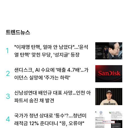
트렌드뉴스
"이재명 탄핵, 얼마 안 남았다"...'윤석
1
열 탄핵' 맞힌 무당, '성지글' 등장
샌디스크, AI 수요에 '매출 4.7배'…가
2
이던스 실망에 '주가는 하락'
신남성연대 배인규 대표 사망…인천 아
3
파트서 숨진 채 발견
국가가 청년 상대로 '통수'?...청년미
4
래적금 12% 준다더니 "응, 오류야"