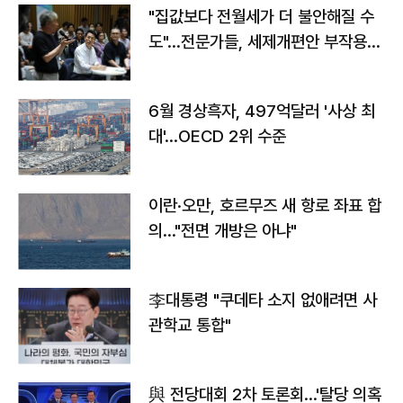
"집값보다 전월세가 더 불안해질 수
도"…전문가들, 세제개편안 부작용
우려
6월 경상흑자, 497억달러 '사상 최
대'…OECD 2위 수준
이란·오만, 호르무즈 새 항로 좌표 합
의…"전면 개방은 아냐"
李대통령 "쿠데타 소지 없애려면 사
관학교 통합"
與 전당대회 2차 토론회…'탈당 의혹