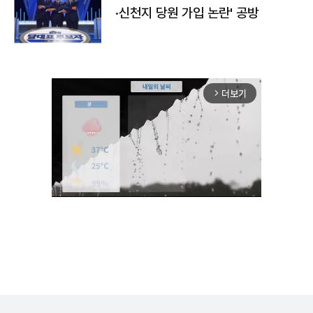
·신천지 당원 가입 논란' 공방
더보기
arrow_forward_ios
Unmute