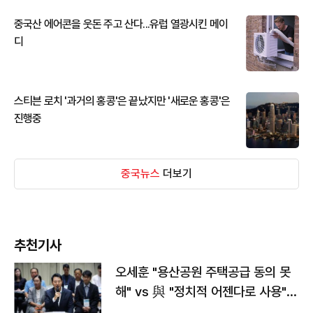
중국산 에어콘을 웃돈 주고 산다...유럽 열광시킨 메이
디
스티븐 로치 '과거의 홍콩'은 끝났지만 '새로운 홍콩'은
진행중
중국뉴스
더보기
추천기사
오세훈 "용산공원 주택공급 동의 못
해" vs 與 "정치적 어젠다로 사용"
맞불