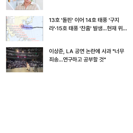
13호 '돌핀' 이어 14호 태풍 '구지
라'·15호 태풍 '찬홈' 발생…현재 위
치와 이동경로는?
이상준, LA 공연 논란에 사과 "너무
죄송…연구하고 공부할 것"