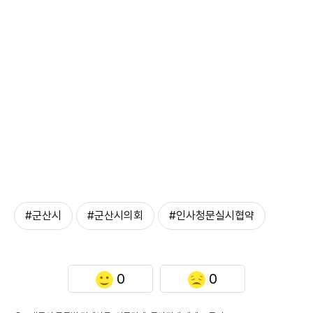
#군산시
#군산시의회
#인사청문실시협약
0
0