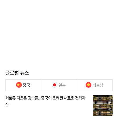
글로벌 뉴스
중국
일본
베트남
희토류 다음은 광모듈…중국이 움켜쥔 새로운 전략자
산