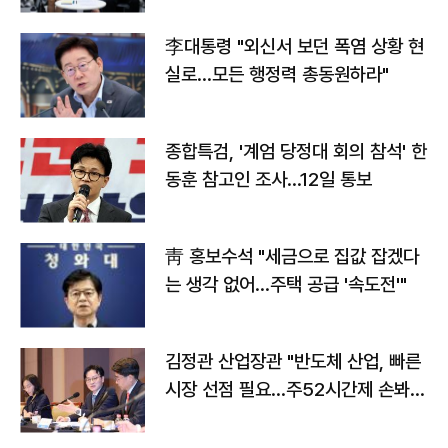
李대통령 "외신서 보던 폭염 상황 현
실로…모든 행정력 총동원하라"
종합특검, '계엄 당정대 회의 참석' 한
동훈 참고인 조사...12일 통보
靑 홍보수석 "세금으로 집값 잡겠다
는 생각 없어…주택 공급 '속도전'"
김정관 산업장관 "반도체 산업, 빠른
시장 선점 필요…주52시간제 손봐
야"