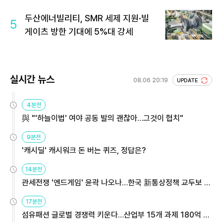
두산에너빌리티, SMR 세제 지원·빌
5
게이츠 방한 기대에 5%대 강세
실시간 뉴스
08.06 20:19
UPDATE
4분전
與 "'하늘이법' 여야 공동 발의 괜찮아…그것이 협치"
9분전
'캐시딜' 캐시워크 돈 버는 퀴즈, 정답은?
14분전
관세전쟁 '엔드게임' 윤곽 나오나…한국 新통상정책 교두보 활
용해야
17분전
섬유패션 글로벌 경쟁력 키운다…산업부 15개 과제 180억 지