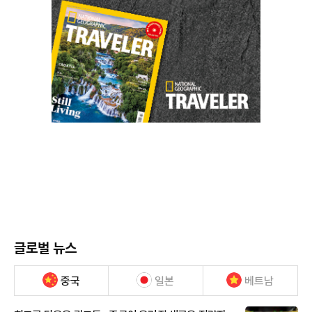
글로벌 뉴스
중국
일본
베트남