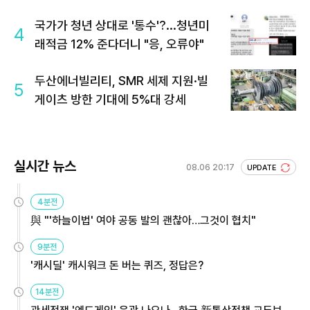
국가가 청년 상대로 '통수'?...청년미
4
래적금 12% 준다더니 "응, 오류야"
두산에너빌리티, SMR 세제 지원·빌
5
게이츠 방한 기대에 5%대 강세
실시간 뉴스
08.06 20:17
UPDATE
4분전
與 "'하늘이법' 여야 공동 발의 괜찮아…그것이 협치"
9분전
'캐시딜' 캐시워크 돈 버는 퀴즈, 정답은?
14분전