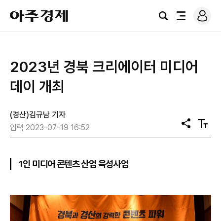
로
아
그
검
전
주
인
색
체
경
메
제
뉴
2023년 경북 크리에이터 미디어
데이 개최
(경산)김규남 기자
공
텍
입력 2023-07-19 16:52
유
스
트
크
기
1인 미디어 콘텐츠 산업 육성사업