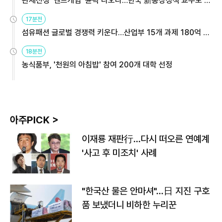
관세전쟁 '엔드게임' 윤곽 나오나…한국 新통상정책 교두보 활
용해야
17분전
섬유패션 글로벌 경쟁력 키운다…산업부 15개 과제 180억 지
원
18분전
농식품부, '천원의 아침밥' 참여 200개 대학 선정
아주PICK >
이재룡 재판行…다시 떠오른 연예계
'사고 후 미조치' 사례
"한국산 물은 안마셔"…日 지진 구호
품 보냈더니 비하한 누리꾼