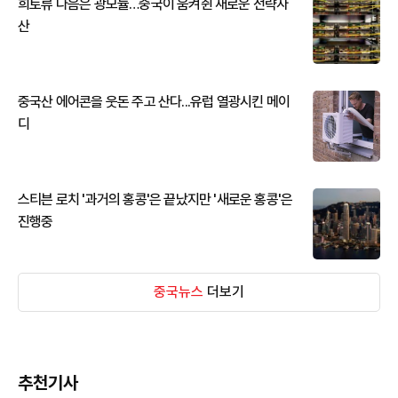
희토류 다음은 광모듈…중국이 움켜쥔 새로운 전략자
산
중국산 에어콘을 웃돈 주고 산다...유럽 열광시킨 메이
디
스티븐 로치 '과거의 홍콩'은 끝났지만 '새로운 홍콩'은
진행중
중국뉴스
더보기
추천기사