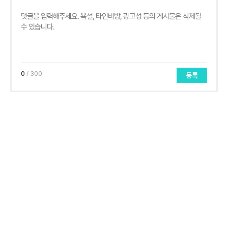
0
/ 300
등록