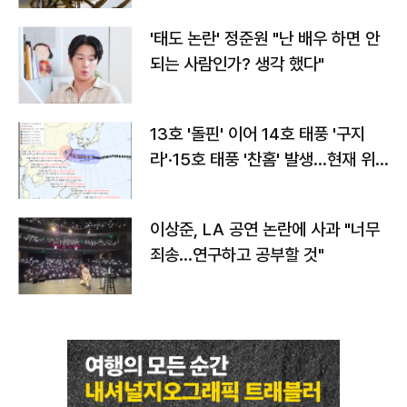
'태도 논란' 정준원 "난 배우 하면 안
되는 사람인가? 생각 했다"
13호 '돌핀' 이어 14호 태풍 '구지
라'·15호 태풍 '찬홈' 발생…현재 위
치와 이동경로는?
이상준, LA 공연 논란에 사과 "너무
죄송…연구하고 공부할 것"