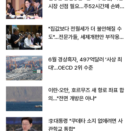
시장 선점 필요…주52시간제 손봐
야"
"집값보다 전월세가 더 불안해질 수
도"…전문가들, 세제개편안 부작용
우려
6월 경상흑자, 497억달러 '사상 최
대'…OECD 2위 수준
이란·오만, 호르무즈 새 항로 좌표 합
의…"전면 개방은 아냐"
李대통령 "쿠데타 소지 없애려면 사
관학교 통합"