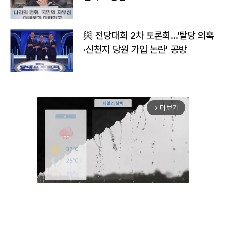
與 전당대회 2차 토론회…'탈당 의혹
·신천지 당원 가입 논란' 공방
더보기
arrow_forward_ios
Unmute