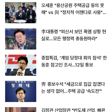
오세훈 "용산공원 주택공급 동의 못
해" vs 與 "정치적 어젠다로 사용"
맞불
李대통령 "외신서 보던 폭염 상황 현
실로…모든 행정력 총동원하라"
종합특검, '계엄 당정대 회의 참석' 한
동훈 참고인 조사...12일 통보
靑 홍보수석 "세금으로 집값 잡겠다
는 생각 없어…주택 공급 '속도전'"
김정관 산업장관 "반도체 산업, 빠른