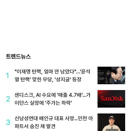
트렌드뉴스
"이재명 탄핵, 얼마 안 남았다"...'윤석
1
열 탄핵' 맞힌 무당, '성지글' 등장
샌디스크, AI 수요에 '매출 4.7배'…가
2
이던스 실망에 '주가는 하락'
신남성연대 배인규 대표 사망…인천 아
3
파트서 숨진 채 발견