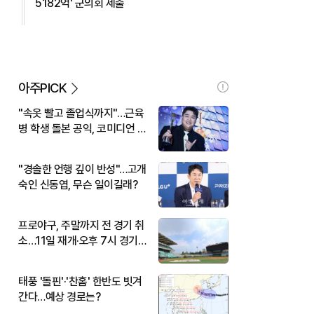
5182억' 군의회 제출
아주PICK
"속옷 빨고 졸업식까지"…근육
병 학생 돌본 공익, 코미디언 김
규원이었다
"경솔한 언행 깊이 반성"…고개
숙인 신동엽, 무슨 일이길래?
프로야구, 주말까지 전 경기 취
소…11일 재개·오후 7시 경기
시작
태풍 '돌핀'·'찬홈' 한반도 빗겨
간다…예상 경로는?