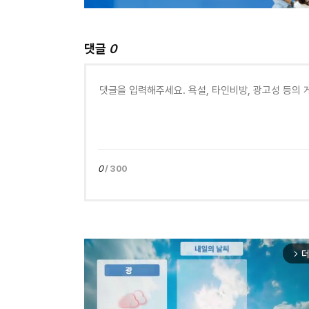
댓글
0
0
/ 300
더
arrow_forward_ios