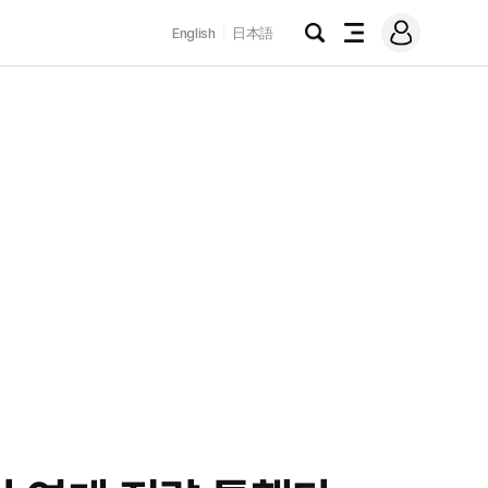
로
English
日本語
그
검
전
인
색
체
메
뉴