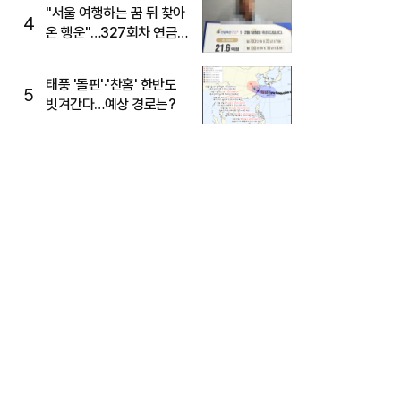
"서울 여행하는 꿈 뒤 찾아
4
온 행운"…327회차 연금
복권720+ 당첨번호조회
주목
태풍 '돌핀'·'찬홈' 한반도
5
빗겨간다…예상 경로는?