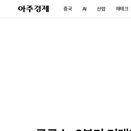
아
중국
AI
산업
재테크
주
경
제