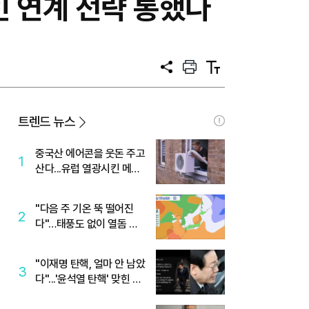
인 연계 전략 통했다
공
프
텍
유
린
스
트
트
크
기
트렌드 뉴스
중국산 에어콘을 웃돈 주고
1
산다...유럽 열광시킨 메이
디
"다음 주 기온 뚝 떨어진
2
다"…태풍도 없이 열돔 박
살 낸 '이것'
"이재명 탄핵, 얼마 안 남았
3
다"...'윤석열 탄핵' 맞힌 무
당, '성지글' 등장