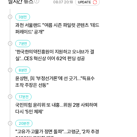
실시간 뉴스
08.07 20:18
UPDATE
3분전
과천 서울랜드 "여름 시즌 파일럿 콘텐츠 '데드
퍼레이드' 공개"
7분전
'한국한의약진흥원이 지원하고 오너브가 결
실'…CES 혁신상 이어 62억 펀딩 성공
8분전
윤상현, 與 '부정선거론'에 선 긋기…"득표수
조작 주장은 선동"
17분전
국민의힘 윤리위 또 내홍…위원 2명 사퇴하며
다시 '5인 체제'
20분전
"고유가·고물가 정면 돌파"…고령군, '2차 추경