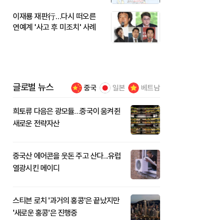
이재룡 재판行…다시 떠오른
연예계 '사고 후 미조치' 사례
글로벌 뉴스
중국
일본
베트남
희토류 다음은 광모듈…중국이 움켜쥔
새로운 전략자산
중국산 에어콘을 웃돈 주고 산다...유럽
열광시킨 메이디
스티븐 로치 '과거의 홍콩'은 끝났지만
'새로운 홍콩'은 진행중