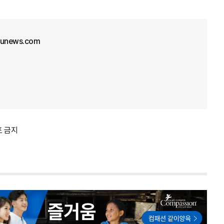
junews.com
포 금지