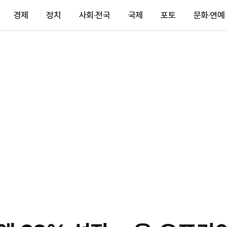
경제
정치
사회·전국
국제
포토
문화·연예