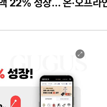
액 22% 성장… 온·오프라
이
미
지
확
대