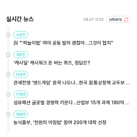
실시간 뉴스
08.07 11:53
UPDATE
4분전
與 "'하늘이법' 여야 공동 발의 괜찮아…그것이 협치"
9분전
'캐시딜' 캐시워크 돈 버는 퀴즈, 정답은?
14분전
관세전쟁 '엔드게임' 윤곽 나오나…한국 新통상정책 교두보 활
용해야
17분전
섬유패션 글로벌 경쟁력 키운다…산업부 15개 과제 180억 지
원
18분전
농식품부, '천원의 아침밥' 참여 200개 대학 선정