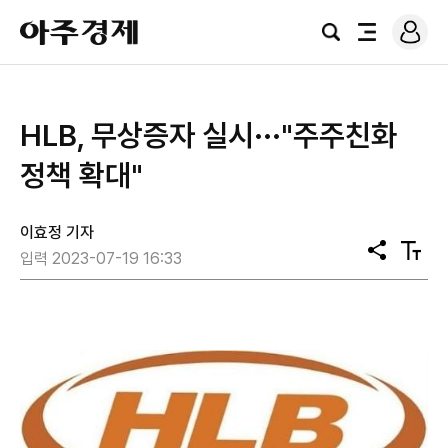
로
아
그
검
전
주
인
색
체
경
메
제
뉴
HLB, 무상증자 실시···"주주친화
정책 확대"
이효정 기자
공
텍
입력 2023-07-19 16:33
유
스
트
크
기