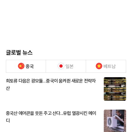
글로벌 뉴스
중국
일본
베트남
희토류 다음은 광모듈…중국이 움켜쥔 새로운 전략자
산
중국산 에어콘을 웃돈 주고 산다...유럽 열광시킨 메이
디