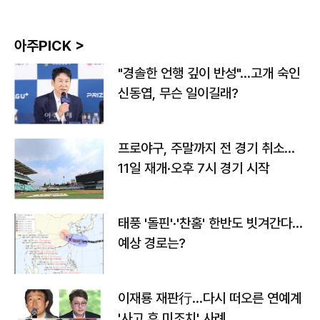
아주PICK >
"경솔한 언행 깊이 반성"…고개 숙인
신동엽, 무슨 일이길래?
프로야구, 주말까지 전 경기 취소…
11일 재개·오후 7시 경기 시작
태풍 '돌핀'·'찬홈' 한반도 빗겨간다…
예상 경로는?
이재룡 재판行…다시 떠오른 연예계
'사고 후 미조치' 사례