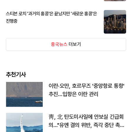
스티븐 로치 '과거의 홍콩'은 끝났지만 '새로운 홍콩'은
진행중
중국뉴스
더보기
추천기사
이란·오만, 호르무즈 '중앙항로 통항'
추진…입항은 이란 관리
靑, 北 탄도미사일에 안보실 긴급회
의…"유엔 결의 위반, 즉각 중단 촉