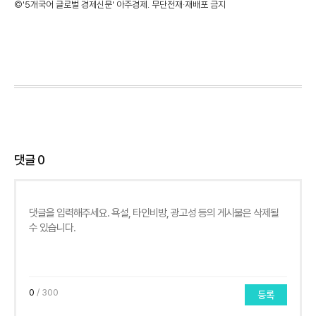
©'5개국어 글로벌 경제신문' 아주경제. 무단전재·재배포 금지
댓글
0
0
/ 300
등록