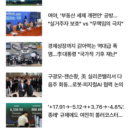
구"
여야, '부동산 세제 개편안' 공방…
"실거주자 보호" vs "무책임의 극치"
경제성장까지 갉아먹는 역대급 폭
염…李대통령 "국가적 기후 재난"
구광모-젠슨황, 美 실리콘밸리서 다
음주 회동…로봇·피지컬AI 협력 논의
'+17.91→-5.12→+3.76→-4.8%'…'
종레' 규제에도 여전히 롤러코스터
타는 코스피