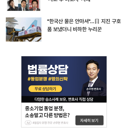
"한국산 물은 안마셔"…日 지진 구호
품 보냈더니 비하한 누리꾼