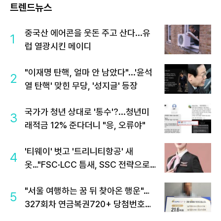
트렌드뉴스
중국산 에어콘을 웃돈 주고 산다...유
1
럽 열광시킨 메이디
"이재명 탄핵, 얼마 안 남았다"...'윤석
2
열 탄핵' 맞힌 무당, '성지글' 등장
국가가 청년 상대로 '통수'?...청년미
3
래적금 12% 준다더니 "응, 오류야"
'티웨이' 벗고 '트리니티항공' 새
4
옷…"FSC·LCC 틈새, SSC 전략으로
공략"
"서울 여행하는 꿈 뒤 찾아온 행운"…
5
327회차 연금복권720+ 당첨번호조
회 주목