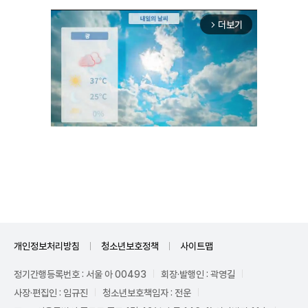
더보기
arrow_forward_ios
Unmute
개인정보처리방침
청소년보호정책
사이트맵
정기간행등록번호 : 서울 아 00493
회장·발행인 : 곽영길
사장·편집인 : 임규진
청소년보호책임자 : 전운