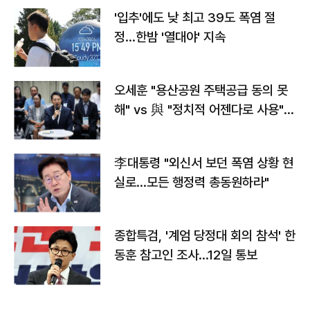
'입추'에도 낮 최고 39도 폭염 절
정…한밤 '열대야' 지속
오세훈 "용산공원 주택공급 동의 못
해" vs 與 "정치적 어젠다로 사용"
맞불
李대통령 "외신서 보던 폭염 상황 현
실로…모든 행정력 총동원하라"
종합특검, '계엄 당정대 회의 참석' 한
동훈 참고인 조사...12일 통보