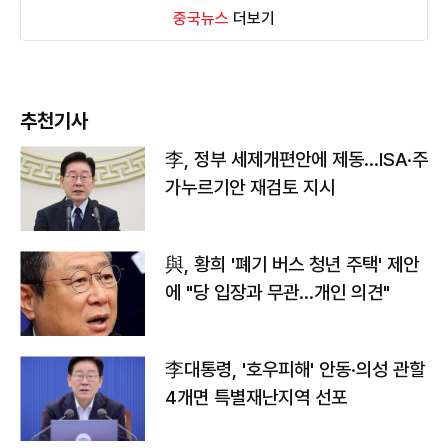
중국뉴스
더보기
추천기사
李, 정부 세제개편안에 제동…ISA·주
가누르기안 재검토 지시
與, 황희 '폐기 버스 청년 주택' 제안
에 "당 입장과 무관…개인 의견"
李대통령, '호우피해' 안동·의성 관할
4개면 특별재난지역 선포