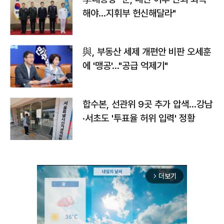
해야…지휘부 헌신해달라"
與, 부동산 세제 개편안 비판 오세훈
에 '맹공'…"공급 억제기"
합수본, 선관위 9곳 추가 압색…강남
·서초도 '투표율 허위 입력' 정황
더보기
arrow_forward_ios