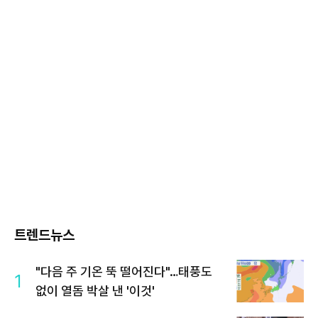
트렌드뉴스
"다음 주 기온 뚝 떨어진다"…태풍도
1
없이 열돔 박살 낸 '이것'