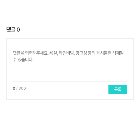
댓글
0
0
/ 300
등록