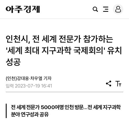
로
아
그
검
전
주
인
색
체
경
메
제
뉴
인천시, 전 세계 전문가 참가하는
'세계 최대 지구과학 국제회의' 유치
성공
(인천)강대웅·차우열 기자
공
텍
입력 2023-07-19 16:41
유
스
트
크
기
전 세계 전문가 5000여명 인천 방문…전 세계 지구과학
분야 연구성과 공유