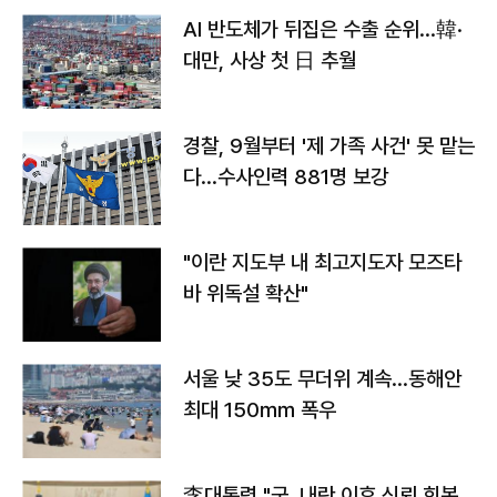
AI 반도체가 뒤집은 수출 순위…韓·
대만, 사상 첫 日 추월
경찰, 9월부터 '제 가족 사건' 못 맡는
다…수사인력 881명 보강
"이란 지도부 내 최고지도자 모즈타
바 위독설 확산"
서울 낮 35도 무더위 계속…동해안
최대 150㎜ 폭우
李대통령 "군, 내란 이후 신뢰 회복