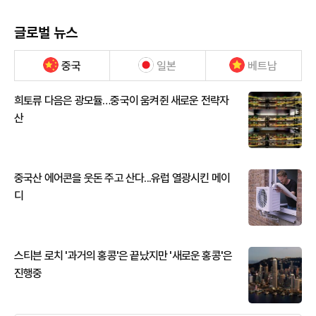
글로벌 뉴스
중국
일본
베트남
희토류 다음은 광모듈…중국이 움켜쥔 새로운 전략자
산
중국산 에어콘을 웃돈 주고 산다...유럽 열광시킨 메이
디
스티븐 로치 '과거의 홍콩'은 끝났지만 '새로운 홍콩'은
진행중