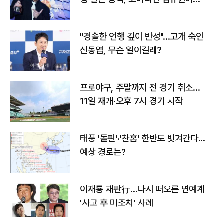
다
"경솔한 언행 깊이 반성"…고개 숙인
신동엽, 무슨 일이길래?
프로야구, 주말까지 전 경기 취소…
11일 재개·오후 7시 경기 시작
태풍 '돌핀'·'찬홈' 한반도 빗겨간다…
예상 경로는?
이재룡 재판行…다시 떠오른 연예계
'사고 후 미조치' 사례