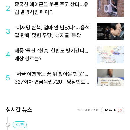
중국산 에어콘을 웃돈 주고 산다...유
2
럽 열광시킨 메이디
"이재명 탄핵, 얼마 안 남았다"...'윤석
3
열 탄핵' 맞힌 무당, '성지글' 등장
태풍 '돌핀'·'찬홈' 한반도 빗겨간다…
4
예상 경로는?
"서울 여행하는 꿈 뒤 찾아온 행운"…
5
327회차 연금복권720+ 당첨번호조
회 주목
실시간 뉴스
08.08 08:40
UPDATE
4분전