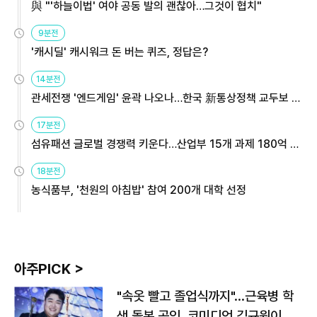
與 "'하늘이법' 여야 공동 발의 괜찮아…그것이 협치"
9분전
'캐시딜' 캐시워크 돈 버는 퀴즈, 정답은?
14분전
관세전쟁 '엔드게임' 윤곽 나오나…한국 新통상정책 교두보 활
용해야
17분전
섬유패션 글로벌 경쟁력 키운다…산업부 15개 과제 180억 지
원
18분전
농식품부, '천원의 아침밥' 참여 200개 대학 선정
아주PICK >
"속옷 빨고 졸업식까지"…근육병 학
생 돌본 공익, 코미디언 김규원이었