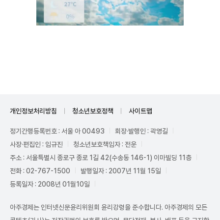
Unmute
개인정보처리방침
청소년보호정책
사이트맵
정기간행등록번호 : 서울 아 00493
회장·발행인 : 곽영길
사장·편집인 : 임규진
청소년보호책임자 : 전운
주소 : 서울특별시 종로구 종로 1길 42(수송동 146-1) 이마빌딩 11층
전화 : 02-767-1500
발행일자 : 2007년 11월 15일
등록일자 : 2008년 01월10일
아주경제는 인터넷신문윤리위원회 윤리강령을 준수합니다. 아주경제의 모든