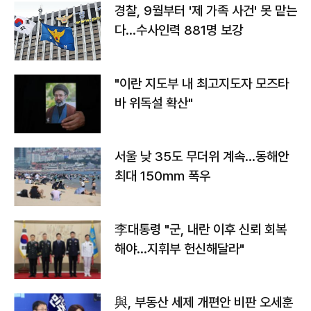
경찰, 9월부터 '제 가족 사건' 못 맡는
다…수사인력 881명 보강
"이란 지도부 내 최고지도자 모즈타
바 위독설 확산"
서울 낮 35도 무더위 계속…동해안
최대 150㎜ 폭우
李대통령 "군, 내란 이후 신뢰 회복
해야…지휘부 헌신해달라"
與, 부동산 세제 개편안 비판 오세훈