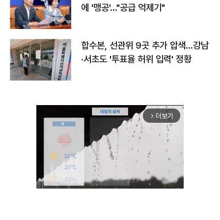
에 '맹공'…"공급 억제기"
합수본, 선관위 9곳 추가 압색…강남
·서초도 '투표율 허위 입력' 정황
더보기
arrow_forward_ios
Mute