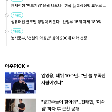
관세전쟁 '엔드게임' 윤곽 나오나…한국 新통상정책 교두보 활
용해야
17분전
섬유패션 글로벌 경쟁력 키운다…산업부 15개 과제 180억 지
원
18분전
농식품부, '천원의 아침밥' 참여 200개 대학 선정
아주PICK >
임영웅, 데뷔 10주년…"난 늘 부족한
사람이었다"
"광고주들이 찾아줘"…진태현, '이숙
캠' 하차 후 근황 공개