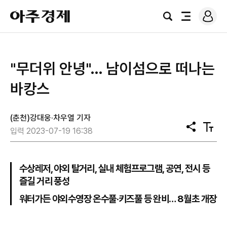
로
아
그
검
전
주
인
색
체
경
메
제
뉴
"무더위 안녕"… 남이섬으로 떠나는
바캉스
(춘천)강대웅·차우열 기자
공
텍
입력 2023-07-19 16:38
유
스
트
크
기
수상레저, 야외 탈거리, 실내 체험프로그램, 공연, 전시 등
즐길 거리 풍성
워터가든 야외수영장 온수풀·키즈풀 등 완비… 8월초 개장