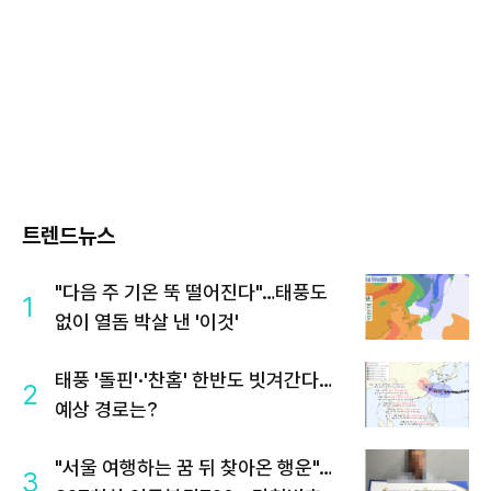
트렌드뉴스
"다음 주 기온 뚝 떨어진다"…태풍도
1
없이 열돔 박살 낸 '이것'
태풍 '돌핀'·'찬홈' 한반도 빗겨간다…
2
예상 경로는?
"서울 여행하는 꿈 뒤 찾아온 행운"…
3