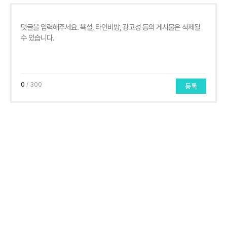
0
/ 300
등록