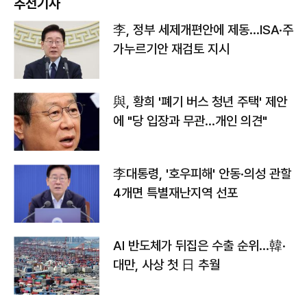
추천기사
李, 정부 세제개편안에 제동…ISA·주
가누르기안 재검토 지시
與, 황희 '폐기 버스 청년 주택' 제안
에 "당 입장과 무관…개인 의견"
李대통령, '호우피해' 안동·의성 관할
4개면 특별재난지역 선포
AI 반도체가 뒤집은 수출 순위…韓·
대만, 사상 첫 日 추월