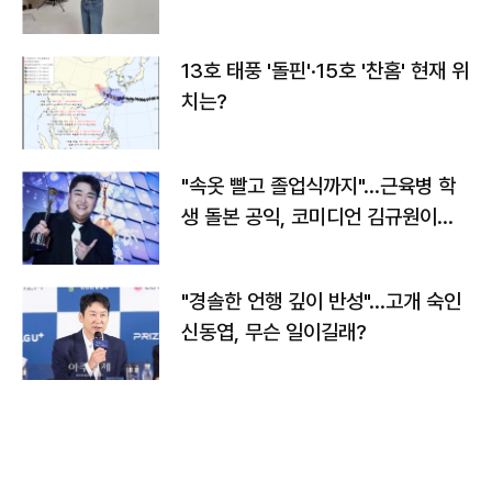
13호 태풍 '돌핀'·15호 '찬홈' 현재 위
치는?
"속옷 빨고 졸업식까지"…근육병 학
생 돌본 공익, 코미디언 김규원이었
다
"경솔한 언행 깊이 반성"…고개 숙인
신동엽, 무슨 일이길래?