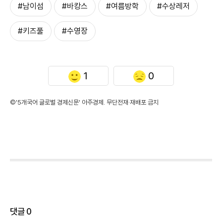
#남이섬
#바캉스
#여름방학
#수상레저
#키즈풀
#수영장
1
0
©'5개국어 글로벌 경제신문' 아주경제. 무단전재·재배포 금지
댓글
0