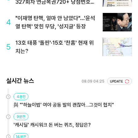
327회차 연금복권720+ 당첨번호조
회 주목
"이재명 탄핵, 얼마 안 남았다"...'윤석
4
열 탄핵' 맞힌 무당, '성지글' 등장
13호 태풍 '돌핀'·15호 '찬홈' 현재 위
5
치는?
실시간 뉴스
08.09 04:25
UPDATE
4분전
與 "'하늘이법' 여야 공동 발의 괜찮아…그것이 협치"
9분전
'캐시딜' 캐시워크 돈 버는 퀴즈, 정답은?
14분전