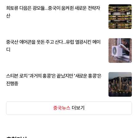
희토류 다음은 광모듈…중국이 움켜쥔 새로운 전략자
산
중국산 에어콘을 웃돈 주고 산다...유럽 열광시킨 메이
디
스티븐 로치 '과거의 홍콩'은 끝났지만 '새로운 홍콩'은
진행중
중국뉴스
더보기