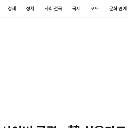
경제
정치
사회·전국
국제
포토
문화·연예