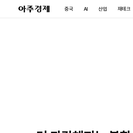
아
중국
AI
산업
재테크
주
경
제