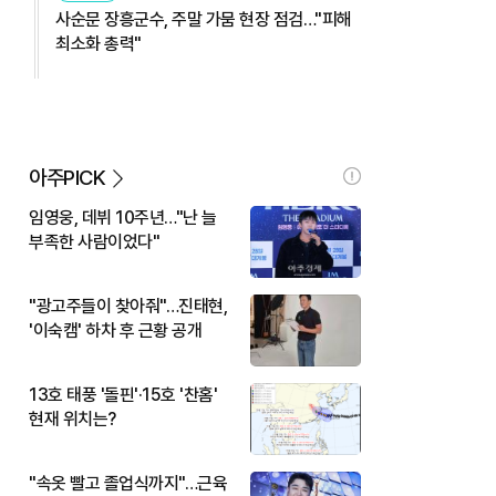
사순문 장흥군수, 주말 가뭄 현장 점검…"피해
최소화 총력"
아주PICK
임영웅, 데뷔 10주년…"난 늘
부족한 사람이었다"
"광고주들이 찾아줘"…진태현,
'이숙캠' 하차 후 근황 공개
13호 태풍 '돌핀'·15호 '찬홈'
현재 위치는?
"속옷 빨고 졸업식까지"…근육