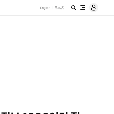
로
English
日本語
그
검
전
인
색
체
메
뉴