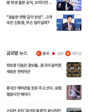
병 학생 돌본 공익, 코미디언 김
규원이었다
"경솔한 언행 깊이 반성"…고개
숙인 신동엽, 무슨 일이길래?
글로벌 뉴스
중국
일본
베트남
희토류 다음은 광모듈…중국이 움켜쥔
새로운 전략자산
중국산 에어콘을 웃돈 주고 산다...유럽
열광시킨 메이디
스티븐 로치 '과거의 홍콩'은 끝났지만