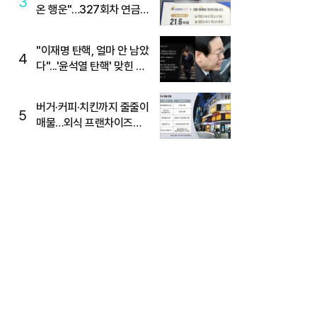
3
온 행운"…327회차 연금
복권720+ 당첨번호조회
주목
"이재명 탄핵, 얼마 안 남았
4
다"...'윤석열 탄핵' 맞힌 무
당, '성지글' 등장
버거·커피·치킨까지 줄줄이
5
매물…외식 프랜차이즈
M&A '활기'