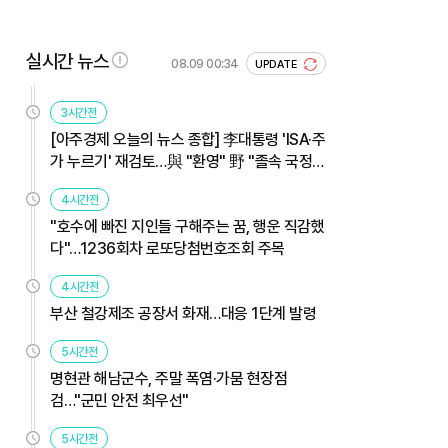
실시간 뉴스
08.09 00:34
UPDATE
3시간전
[아주경제 오늘의 뉴스 종합] 李대통령 'ISA·주
가 누르기' 재검토…與 "환영" 野 "졸속 국정"
外
4시간전
"호수에 빠진 지인들 구해주는 꿈, 행운 직감했
다"…1236회차 로또당첨번호조회 주목
4시간전
부산 철강제조 공장서 화재…대응 1단계 발령
5시간전
명현관 해남군수, 주말 폭염·가뭄 현장점
검…"군민 안전 최우선"
5시간전