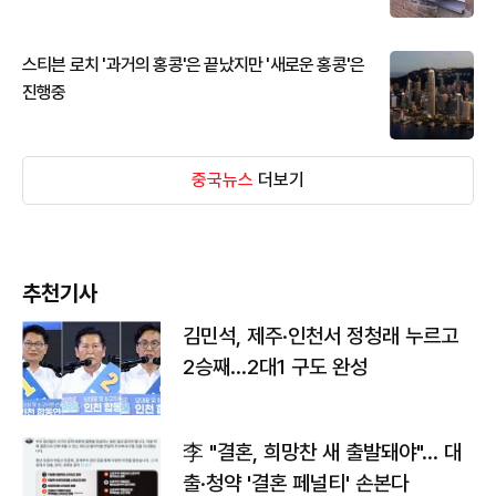
스티븐 로치 '과거의 홍콩'은 끝났지만 '새로운 홍콩'은
진행중
중국뉴스
더보기
추천기사
김민석, 제주·인천서 정청래 누르고
2승째…2대1 구도 완성
李 "결혼, 희망찬 새 출발돼야"… 대
출·청약 '결혼 페널티' 손본다