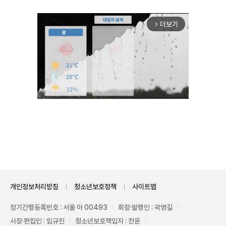
더보기
arrow_forward_ios
Unmute
개인정보처리방침
청소년보호정책
사이트맵
정기간행등록번호 : 서울 아 00493
회장·발행인 : 곽영길
사장·편집인 : 임규진
청소년보호책임자 : 전운