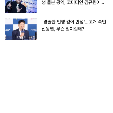
생 돌본 공익, 코미디언 김규원이었
다
"경솔한 언행 깊이 반성"…고개 숙인
신동엽, 무슨 일이길래?