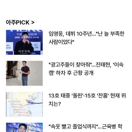
아주PICK >
임영웅, 데뷔 10주년…"난 늘 부족한
사람이었다"
"광고주들이 찾아줘"…진태현, '이숙
캠' 하차 후 근황 공개
13호 태풍 '돌핀'·15호 '찬홈' 현재 위
치는?
"속옷 빨고 졸업식까지"…근육병 학