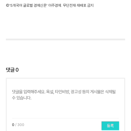
©'5개국어 글로벌 경제신문' 아주경제. 무단전재·재배포 금지
댓글
0
0
/ 300
등록