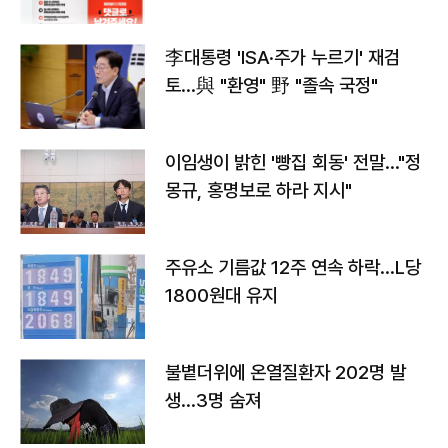
李대통령 'ISA·주가 누르기' 재검
토…與 "환영" 野 "졸속 국정"
이임생이 밝힌 '빵집 회동' 전말…"정
몽규, 홍명보로 하라 지시"
주유소 기름값 12주 연속 하락…L당
1800원대 유지
불볕더위에 온열질환자 202명 발
생…3명 숨져