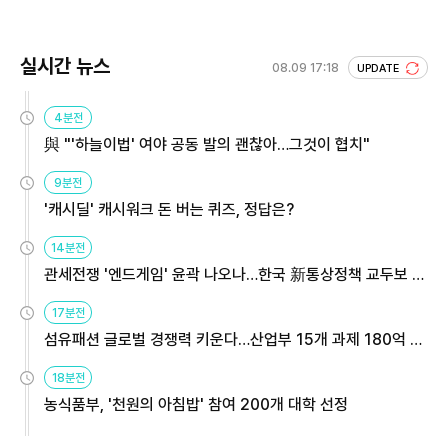
실시간 뉴스
08.09 17:18
UPDATE
4분전
與 "'하늘이법' 여야 공동 발의 괜찮아…그것이 협치"
9분전
'캐시딜' 캐시워크 돈 버는 퀴즈, 정답은?
14분전
관세전쟁 '엔드게임' 윤곽 나오나…한국 新통상정책 교두보 활
용해야
17분전
섬유패션 글로벌 경쟁력 키운다…산업부 15개 과제 180억 지
원
18분전
농식품부, '천원의 아침밥' 참여 200개 대학 선정