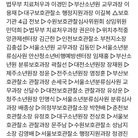
법무부 치료처우과 이경민 ▷부산소년원 교무과장 이
용재 ▷대구보호관찰소 행정지원과장 이길복 △보호
기관 4급 전보 ▷수원보호관찰심사위원회 상임위원
민덕희 ▷법무부 치료처우과장 권은아 ▷위치추적중
앙관제센터장 김근한 ▷인천보호관찰소 부천지소장
김충섭 ▷서울소년원 교무과장 김동민 ▷서울소년분
류심사원 안산청소년비행예방센터장 임재홍 ▷부산소
년원 분류보호과장 곽칠선 ▷대전소년원장 장재원 ▷
제주소년원장 정윤 ▷전주소년원장 염정훈 ▷부산보
호관찰소 관찰과장 손세국 ▷서울소년분류심사원 교
무과장 신달수 ▷대전보호관찰소 관찰과장 유상운 ▷
청주소년원장 민명식 ▷서울소년분류심사원 분류심사
과장 배종상 ▷의정부보호관찰소장 박현배 ▷춘천보
호관찰소장 유정호 ▷대구소년원장 전상호 ▷서울보
호관찰소 관찰과장 문주남 ▷수원보호관찰소 성남지
소장 김영배 ▷서울보호관찰소 행정지원과장 정경진