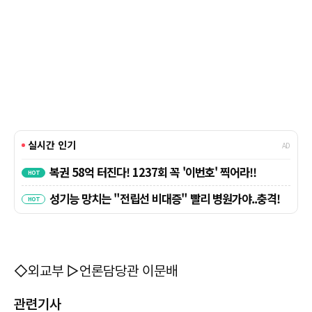
◇외교부 ▷언론담당관 이문배
관련기사