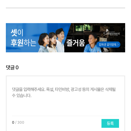
댓글
0
0
/ 300
등록