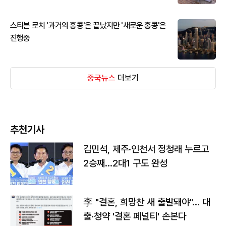
스티븐 로치 '과거의 홍콩'은 끝났지만 '새로운 홍콩'은
진행중
중국뉴스
더보기
추천기사
김민석, 제주·인천서 정청래 누르고
2승째…2대1 구도 완성
李 "결혼, 희망찬 새 출발돼야"… 대
출·청약 '결혼 페널티' 손본다