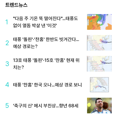
트렌드뉴스
"다음 주 기온 뚝 떨어진다"…태풍도
1
없이 열돔 박살 낸 '이것'
태풍 '돌핀'·'찬홈' 한반도 빗겨간다…
2
예상 경로는?
13호 태풍 '돌핀'·15호 '찬홈' 현재 위
3
치는?
4
태풍 '찬홈' 한국 오나…예상 경로 보니
5
'축구의 신' 메시 부친상…향년 68세