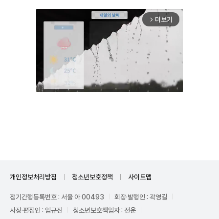
더보기
arrow_forward_ios
Unmute
개인정보처리방침
청소년보호정책
사이트맵
정기간행등록번호 : 서울 아 00493
회장·발행인 : 곽영길
사장·편집인 : 임규진
청소년보호책임자 : 전운