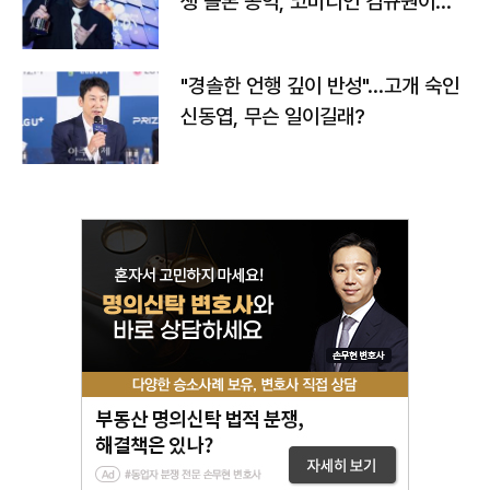
생 돌본 공익, 코미디언 김규원이었
다
"경솔한 언행 깊이 반성"…고개 숙인
신동엽, 무슨 일이길래?