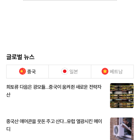
글로벌 뉴스
중국
일본
베트남
희토류 다음은 광모듈…중국이 움켜쥔 새로운 전략자
산
중국산 에어콘을 웃돈 주고 산다...유럽 열광시킨 메이
디