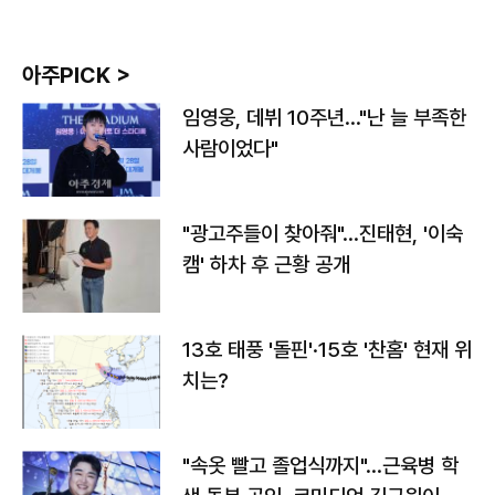
아주PICK >
임영웅, 데뷔 10주년…"난 늘 부족한
사람이었다"
"광고주들이 찾아줘"…진태현, '이숙
캠' 하차 후 근황 공개
13호 태풍 '돌핀'·15호 '찬홈' 현재 위
치는?
"속옷 빨고 졸업식까지"…근육병 학