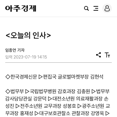
로
아
그
검
전
주
인
색
체
경
메
제
뉴
<오늘의 인사>
임종언 기자
공
텍
입력 2023-07-19 14:15
유
스
트
크
기
◇한국경제신문 ▷편집국 글로벌마켓부장 김현석
◇법무부 ▷국립법무병원 감호과장 김충원 ▷법무부
감사담당관실 강문덕 ▷대전소년원 의료재활과장 손
성진 ▷전주소년원 교무과장 성봉호 ▷광주소년원 교
무과장 홍재성 ▷대구보호관찰소 관찰과장 강영욱 ▷