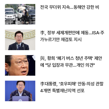
전국 무더위 지속…동해안 강한 비
李, 정부 세제개편안에 제동…ISA·주
가누르기안 재검토 지시
與, 황희 '폐기 버스 청년 주택' 제안
에 "당 입장과 무관…개인 의견"
李대통령, '호우피해' 안동·의성 관할
4개면 특별재난지역 선포