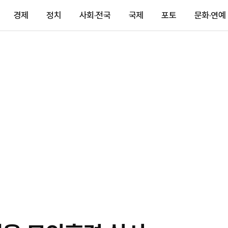
경제
정치
사회·전국
국제
포토
문화·연예