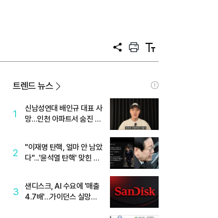
공
프
텍
유
린
스
트
트
크
기
트렌드 뉴스
신남성연대 배인규 대표 사
1
망…인천 아파트서 숨진 채
발견
"이재명 탄핵, 얼마 안 남았
2
다"...'윤석열 탄핵' 맞힌 무
당, '성지글' 등장
샌디스크, AI 수요에 '매출
3
4.7배'…가이던스 실망에
'주가는 하락'