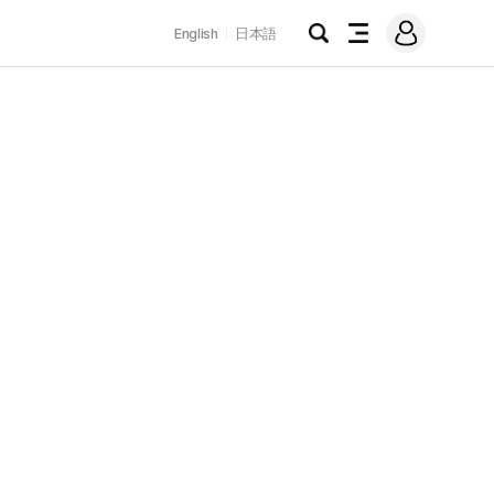
로
English
日本語
그
검
전
인
색
체
메
뉴