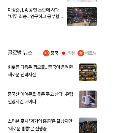
이상준, LA 공연 논란에 사과
"너무 죄송…연구하고 공부할
것"
글로벌 뉴스
중국
일본
베트남
희토류 다음은 광모듈…중국이 움켜쥔
새로운 전략자산
중국산 에어콘을 웃돈 주고 산다...유럽
열광시킨 메이디
스티븐 로치 '과거의 홍콩'은 끝났지만
'새로운 홍콩'은 진행중