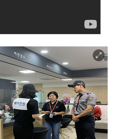
이
미
지
확
대