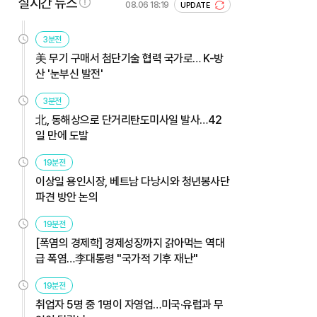
실시간 뉴스
08.06 18:19
UPDATE
3분전
美 무기 구매서 첨단기술 협력 국가로… K-방
산 '눈부신 발전'
3분전
北, 동해상으로 단거리탄도미사일 발사…42
일 만에 도발
19분전
이상일 용인시장, 베트남 다낭시와 청년봉사단
파견 방안 논의
19분전
[폭염의 경제학] 경제성장까지 갉아먹는 역대
급 폭염…李대통령 "국가적 기후 재난"
19분전
취업자 5명 중 1명이 자영업…미국·유럽과 무