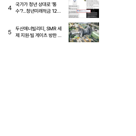
국가가 청년 상대로 '통
4
수'?...청년미래적금 12%
준다더니 "응, 오류야"
두산에너빌리티, SMR 세
5
제 지원·빌 게이츠 방한 기
대에 5%대 강세