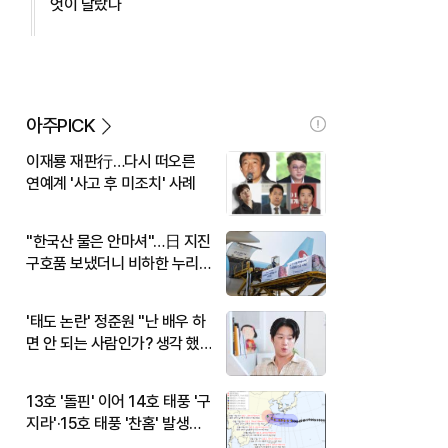
엇이 달랐나
아주PICK
이재룡 재판行…다시 떠오른
연예계 '사고 후 미조치' 사례
"한국산 물은 안마셔"…日 지진
구호품 보냈더니 비하한 누리
꾼
'태도 논란' 정준원 "난 배우 하
면 안 되는 사람인가? 생각 했
다"
13호 '돌핀' 이어 14호 태풍 '구
지라'·15호 태풍 '찬홈' 발생…
현재 위치와 이동경로는?