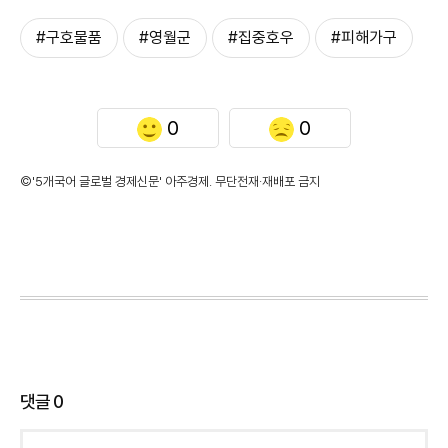
#구호물품
#영월군
#집중호우
#피해가구
0
0
©'5개국어 글로벌 경제신문' 아주경제. 무단전재·재배포 금지
댓글
0