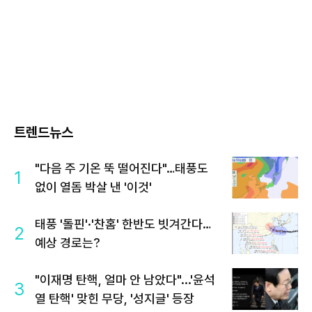
트렌드뉴스
"다음 주 기온 뚝 떨어진다"…태풍도
1
없이 열돔 박살 낸 '이것'
태풍 '돌핀'·'찬홈' 한반도 빗겨간다…
2
예상 경로는?
"이재명 탄핵, 얼마 안 남았다"...'윤석
3
열 탄핵' 맞힌 무당, '성지글' 등장