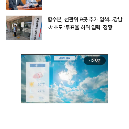
합수본, 선관위 9곳 추가 압색…강남
·서초도 '투표율 허위 입력' 정황
더보기
arrow_forward_ios
Unmute