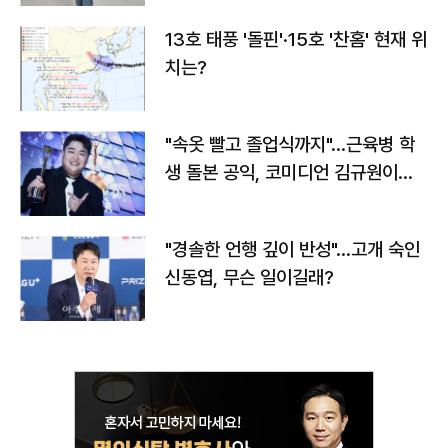
13호 태풍 '돌핀'·15호 '찬홈' 현재 위
치는?
"속옷 빨고 졸업식까지"…근육병 학
생 돌본 공익, 코미디언 김규원이었
다
"경솔한 언행 깊이 반성"…고개 숙인
신동엽, 무슨 일이길래?