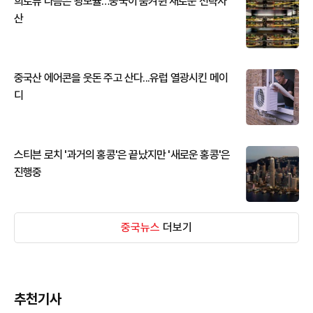
희토류 다음은 광모듈…중국이 움켜쥔 새로운 전략자
산
중국산 에어콘을 웃돈 주고 산다...유럽 열광시킨 메이
디
스티븐 로치 '과거의 홍콩'은 끝났지만 '새로운 홍콩'은
진행중
중국뉴스
더보기
추천기사