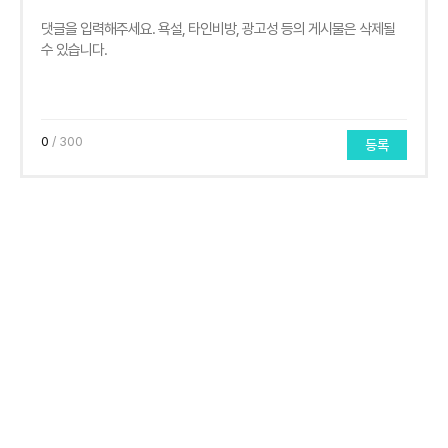
0
/ 300
등록