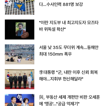
다…수사인력 881명 보강
"이란 지도부 내 최고지도자 모즈타
바 위독설 확산"
서울 낮 35도 무더위 계속…동해안
최대 150㎜ 폭우
李대통령 "군, 내란 이후 신뢰 회복
해야…지휘부 헌신해달라"
與, 부동산 세제 개편안 비판 오세훈
에 '맹공'…"공급 억제기"