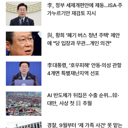
李, 정부 세제개편안에 제동…ISA·주
가누르기안 재검토 지시
與, 황희 '폐기 버스 청년 주택' 제안
에 "당 입장과 무관…개인 의견"
李대통령, '호우피해' 안동·의성 관할
4개면 특별재난지역 선포
AI 반도체가 뒤집은 수출 순위…韓·
대만, 사상 첫 日 추월
경찰, 9월부터 '제 가족 사건' 못 맡는