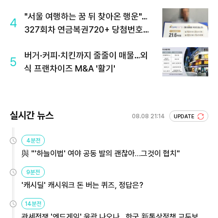
"서울 여행하는 꿈 뒤 찾아온 행운"…
4
327회차 연금복권720+ 당첨번호조
회 주목
버거·커피·치킨까지 줄줄이 매물…외
5
식 프랜차이즈 M&A '활기'
실시간 뉴스
08.08 21:14
UPDATE
4분전
與 "'하늘이법' 여야 공동 발의 괜찮아…그것이 협치"
9분전
'캐시딜' 캐시워크 돈 버는 퀴즈, 정답은?
14분전
관세전쟁 '엔드게임' 윤곽 나오나…한국 新통상정책 교두보 활