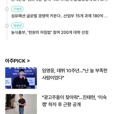
용해야
17분전
섬유패션 글로벌 경쟁력 키운다…산업부 15개 과제 180억 지
원
18분전
농식품부, '천원의 아침밥' 참여 200개 대학 선정
아주PICK >
임영웅, 데뷔 10주년…"난 늘 부족한
사람이었다"
"광고주들이 찾아줘"…진태현, '이숙
캠' 하차 후 근황 공개