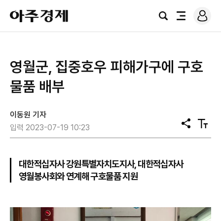
로
아
그
검
전
주
인
색
체
경
메
제
뉴
영월군, 집중호우 피해가구에 구호
물품 배부
이동원 기자
공
텍
입력 2023-07-19 10:23
유
스
트
크
기
대한적십자사 강원특별자치도지사, 대한적십자사
영월봉사회와 연계해 구호물품 지원