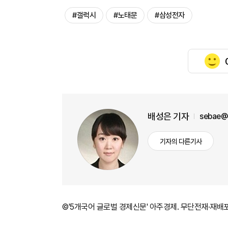
#갤럭시
#노태문
#삼성전자
배성은 기자
sebae@
기자의 다른기사
©'5개국어 글로벌 경제신문' 아주경제. 무단전재·재배