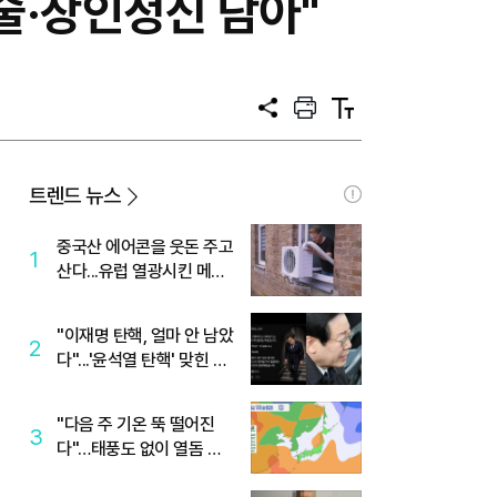
술·장인정신 담아"
공
프
텍
유
린
스
트
트
크
기
트렌드 뉴스
중국산 에어콘을 웃돈 주고
1
산다...유럽 열광시킨 메이
디
"이재명 탄핵, 얼마 안 남았
2
다"...'윤석열 탄핵' 맞힌 무
당, '성지글' 등장
"다음 주 기온 뚝 떨어진
3
다"…태풍도 없이 열돔 박
살 낸 '이것'