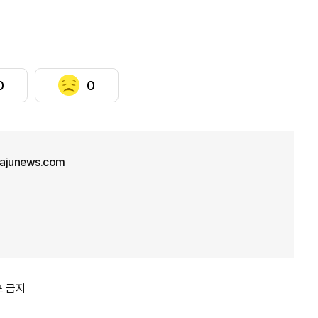
0
0
ajunews.com
포 금지