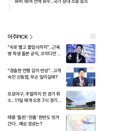
화비 16억 전액 회수...국가 상대 소송 승소
아주PICK
"속옷 빨고 졸업식까지"…근육
병 학생 돌본 공익, 코미디언 김
규원이었다
"경솔한 언행 깊이 반성"…고개
숙인 신동엽, 무슨 일이길래?
프로야구, 주말까지 전 경기 취
소…11일 재개·오후 7시 경기
시작
태풍 '돌핀'·'찬홈' 한반도 빗겨
간다…예상 경로는?