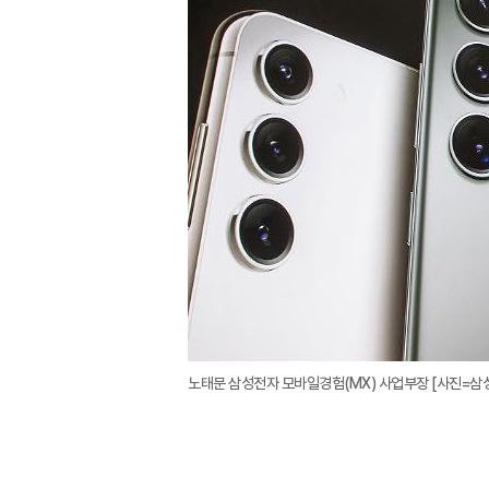
노태문 삼성전자 모바일경험(MX) 사업부장 [사진=삼