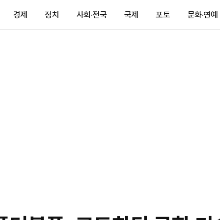
경제
정치
사회·전국
국제
포토
문화·연예