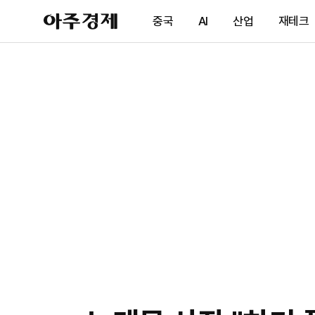
아
중국
AI
산업
재테크
주
경
제