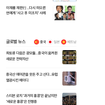
이재룡 재판行…다시 떠오른
연예계 '사고 후 미조치' 사례
글로벌 뉴스
중국
일본
베트남
희토류 다음은 광모듈…중국이 움켜쥔
새로운 전략자산
중국산 에어콘을 웃돈 주고 산다...유럽
열광시킨 메이디
스티븐 로치 '과거의 홍콩'은 끝났지만
'새로운 홍콩'은 진행중