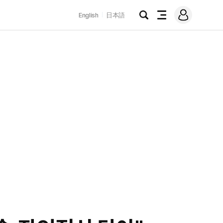
로
English
日本語
그
검
전
인
색
체
메
뉴