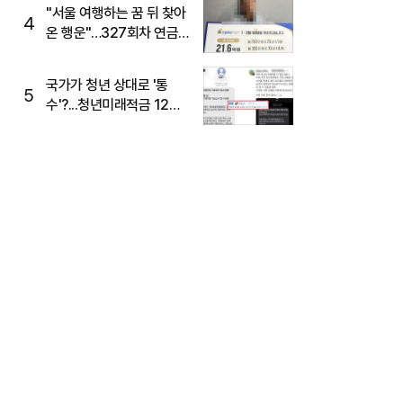
"서울 여행하는 꿈 뒤 찾아
4
온 행운"…327회차 연금
복권720+ 당첨번호조회
주목
국가가 청년 상대로 '통
5
수'?...청년미래적금 12%
준다더니 "응, 오류야"