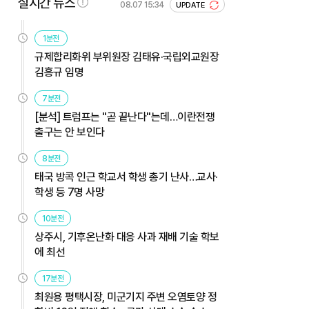
실시간 뉴스
08.07 15:34
UPDATE
1분전
규제합리화위 부위원장 김태유·국립외교원장
김흥규 임명
7분전
[분석] 트럼프는 "곧 끝난다"는데…이란전쟁
출구는 안 보인다
8분전
태국 방콕 인근 학교서 학생 총기 난사…교사·
학생 등 7명 사망
10분전
상주시, 기후온난화 대응 사과 재배 기술 학보
에 최선
17분전
최원용 평택시장, 미군기지 주변 오염토양 정