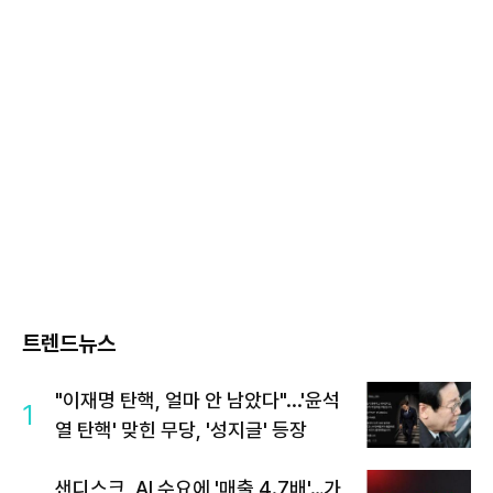
트렌드뉴스
"이재명 탄핵, 얼마 안 남았다"...'윤석
1
열 탄핵' 맞힌 무당, '성지글' 등장
샌디스크, AI 수요에 '매출 4.7배'…가