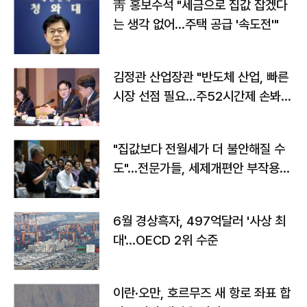
靑 홍보수석 "세금으로 집값 잡겠다
는 생각 없어…주택 공급 '속도전'"
김정관 산업장관 "반도체 산업, 빠른
시장 선점 필요…주52시간제 손봐
야"
"집값보다 전월세가 더 불안해질 수
도"…전문가들, 세제개편안 부작용
우려
6월 경상흑자, 497억달러 '사상 최
대'…OECD 2위 수준
이란·오만, 호르무즈 새 항로 좌표 합