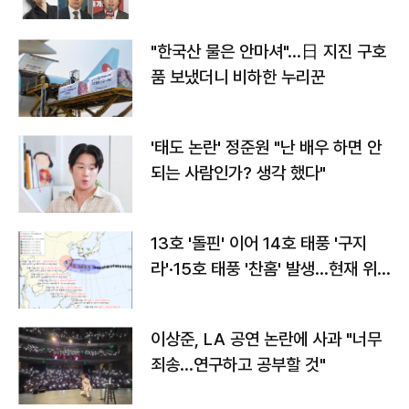
"한국산 물은 안마셔"…日 지진 구호
품 보냈더니 비하한 누리꾼
'태도 논란' 정준원 "난 배우 하면 안
되는 사람인가? 생각 했다"
13호 '돌핀' 이어 14호 태풍 '구지
라'·15호 태풍 '찬홈' 발생…현재 위
치와 이동경로는?
이상준, LA 공연 논란에 사과 "너무
죄송…연구하고 공부할 것"