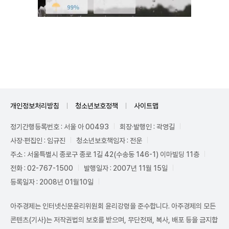
Unmute
개인정보처리방침
청소년보호정책
사이트맵
정기간행등록번호 : 서울 아 00493
회장·발행인 : 곽영길
사장·편집인 : 임규진
청소년보호책임자 : 전운
주소 : 서울특별시 종로구 종로 1길 42(수송동 146-1) 이마빌딩 11층
전화 : 02-767-1500
발행일자 : 2007년 11월 15일
등록일자 : 2008년 01월10일
아주경제는 인터넷신문윤리위원회 윤리강령을 준수합니다. 아주경제의 모든
콘텐츠(기사)는 저작권법의 보호를 받으며, 무단전재, 복사, 배포 등을 금지합