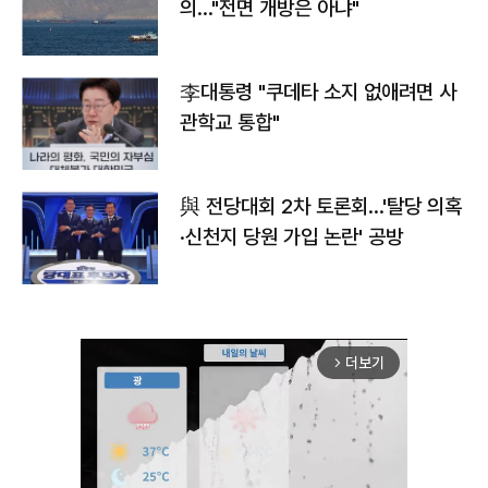
의…"전면 개방은 아냐"
李대통령 "쿠데타 소지 없애려면 사
관학교 통합"
與 전당대회 2차 토론회…'탈당 의혹
·신천지 당원 가입 논란' 공방
더보기
arrow_forward_ios