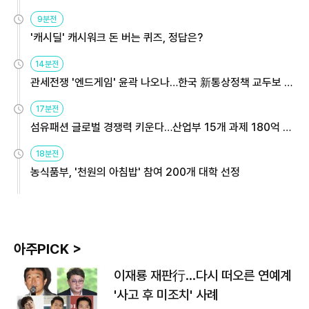
9분전
'캐시딜' 캐시워크 돈 버는 퀴즈, 정답은?
14분전
관세전쟁 '엔드게임' 윤곽 나오나…한국 新통상정책 교두보 활
용해야
17분전
섬유패션 글로벌 경쟁력 키운다…산업부 15개 과제 180억 지
원
18분전
농식품부, '천원의 아침밥' 참여 200개 대학 선정
아주PICK >
이재룡 재판行…다시 떠오른 연예계
'사고 후 미조치' 사례