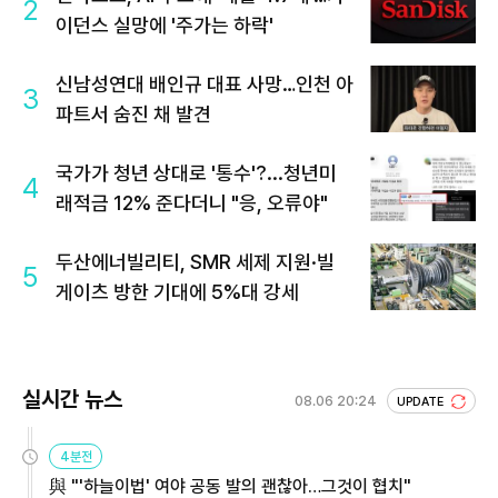
2
이던스 실망에 '주가는 하락'
신남성연대 배인규 대표 사망…인천 아
3
파트서 숨진 채 발견
국가가 청년 상대로 '통수'?...청년미
4
래적금 12% 준다더니 "응, 오류야"
두산에너빌리티, SMR 세제 지원·빌
5
게이츠 방한 기대에 5%대 강세
실시간 뉴스
08.06 20:24
UPDATE
4분전
與 "'하늘이법' 여야 공동 발의 괜찮아…그것이 협치"