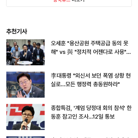
추천기사
오세훈 "용산공원 주택공급 동의 못
해" vs 與 "정치적 어젠다로 사용"
맞불
李대통령 "외신서 보던 폭염 상황 현
실로…모든 행정력 총동원하라"
종합특검, '계엄 당정대 회의 참석' 한
동훈 참고인 조사...12일 통보