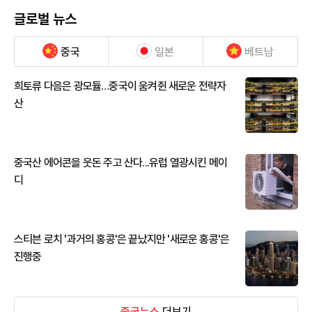
글로벌 뉴스
중국
일본
베트남
희토류 다음은 광모듈…중국이 움켜쥔 새로운 전략자
산
중국산 에어콘을 웃돈 주고 산다...유럽 열광시킨 메이
디
스티븐 로치 '과거의 홍콩'은 끝났지만 '새로운 홍콩'은
진행중
중국뉴스
더보기