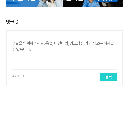
댓글
0
0
/ 300
등록