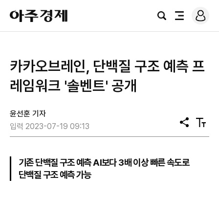
로
아
그
검
전
주
인
색
체
경
메
제
뉴
카카오브레인, 단백질 구조 예측 프
레임워크 '솔벤트' 공개
윤선훈 기자
공
텍
입력 2023-07-19 09:13
유
스
트
크
기
기존 단백질 구조 예측 AI보다 3배 이상 빠른 속도로
단백질 구조 예측 가능