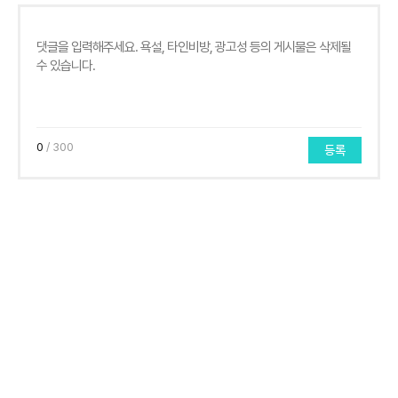
0
/ 300
등록