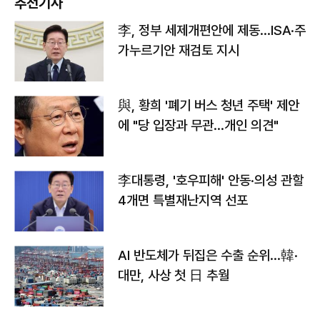
추천기사
李, 정부 세제개편안에 제동…ISA·주
가누르기안 재검토 지시
與, 황희 '폐기 버스 청년 주택' 제안
에 "당 입장과 무관…개인 의견"
李대통령, '호우피해' 안동·의성 관할
4개면 특별재난지역 선포
AI 반도체가 뒤집은 수출 순위…韓·
대만, 사상 첫 日 추월