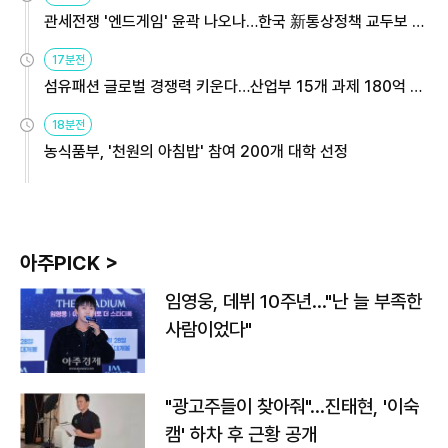
관세전쟁 '엔드게임' 윤곽 나오나…한국 新통상정책 교두보 활
용해야
17분전
섬유패션 글로벌 경쟁력 키운다…산업부 15개 과제 180억 지
원
18분전
농식품부, '천원의 아침밥' 참여 200개 대학 선정
아주PICK >
임영웅, 데뷔 10주년…"난 늘 부족한
사람이었다"
"광고주들이 찾아줘"…진태현, '이숙
캠' 하차 후 근황 공개