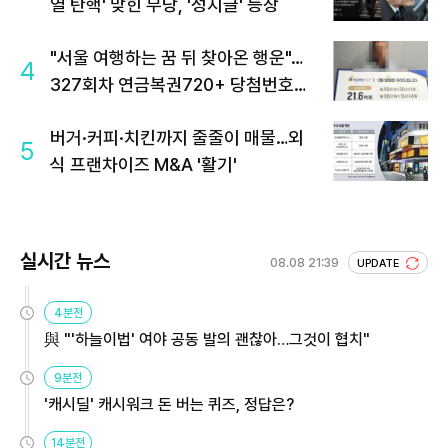
열 탄핵' 맞힌 무당, '성지글' 등장
"서울 여행하는 꿈 뒤 찾아온 행운"…
4
327회차 연금복권720+ 당첨번호조
회 주목
버거·커피·치킨까지 줄줄이 매물…외
5
식 프랜차이즈 M&A '활기'
실시간 뉴스
08.08 21:39
UPDATE
4분전
與 "'하늘이법' 여야 공동 발의 괜찮아…그것이 협치"
9분전
'캐시딜' 캐시워크 돈 버는 퀴즈, 정답은?
14분전