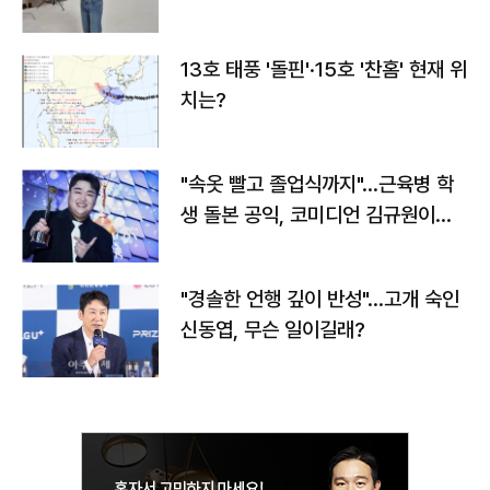
13호 태풍 '돌핀'·15호 '찬홈' 현재 위
치는?
"속옷 빨고 졸업식까지"…근육병 학
생 돌본 공익, 코미디언 김규원이었
다
"경솔한 언행 깊이 반성"…고개 숙인
신동엽, 무슨 일이길래?