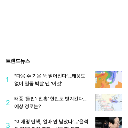
트렌드뉴스
"다음 주 기온 뚝 떨어진다"…태풍도
1
없이 열돔 박살 낸 '이것'
태풍 '돌핀'·'찬홈' 한반도 빗겨간다…
2
예상 경로는?
"이재명 탄핵, 얼마 안 남았다"...'윤석
3