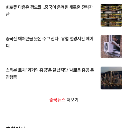
희토류 다음은 광모듈…중국이 움켜쥔 새로운 전략자
산
중국산 에어콘을 웃돈 주고 산다...유럽 열광시킨 메이
디
스티븐 로치 '과거의 홍콩'은 끝났지만 '새로운 홍콩'은
진행중
중국뉴스
더보기