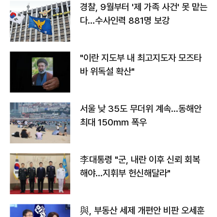
경찰, 9월부터 '제 가족 사건' 못 맡는
다…수사인력 881명 보강
"이란 지도부 내 최고지도자 모즈타
바 위독설 확산"
서울 낮 35도 무더위 계속…동해안
최대 150㎜ 폭우
李대통령 "군, 내란 이후 신뢰 회복
해야…지휘부 헌신해달라"
與, 부동산 세제 개편안 비판 오세훈