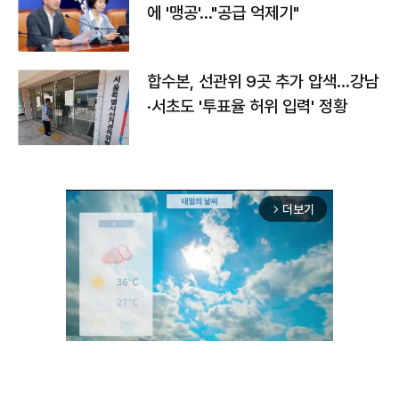
에 '맹공'…"공급 억제기"
합수본, 선관위 9곳 추가 압색…강남
·서초도 '투표율 허위 입력' 정황
더보기
arrow_forward_ios
Unmute