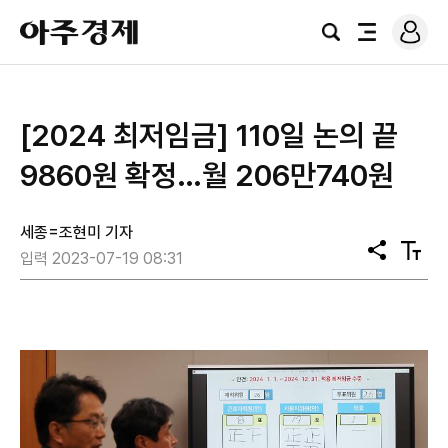
로
아
그
검
전
주
인
색
체
경
메
제
뉴
[2024 최저임금] 110일 논의 끝
9860원 확정…월 206만740원
세종=조현미 기자
공
텍
입력 2023-07-19 08:31
유
스
트
크
기