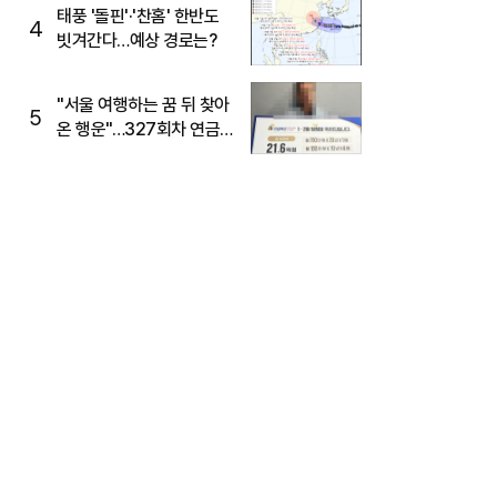
태풍 '돌핀'·'찬홈' 한반도
4
빗겨간다…예상 경로는?
"서울 여행하는 꿈 뒤 찾아
5
온 행운"…327회차 연금
복권720+ 당첨번호조회
주목