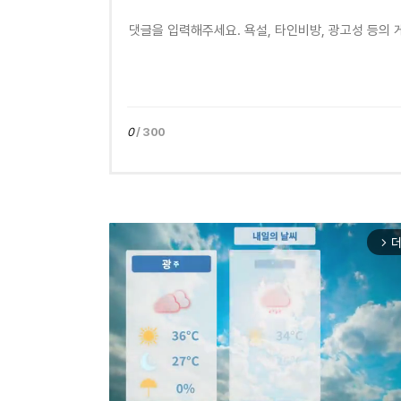
0
/ 300
더
arrow_forward_ios