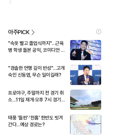
아주PICK
"속옷 빨고 졸업식까지"…근육
병 학생 돌본 공익, 코미디언 김
규원이었다
"경솔한 언행 깊이 반성"…고개
숙인 신동엽, 무슨 일이길래?
프로야구, 주말까지 전 경기 취
소…11일 재개·오후 7시 경기
시작
태풍 '돌핀'·'찬홈' 한반도 빗겨
간다…예상 경로는?