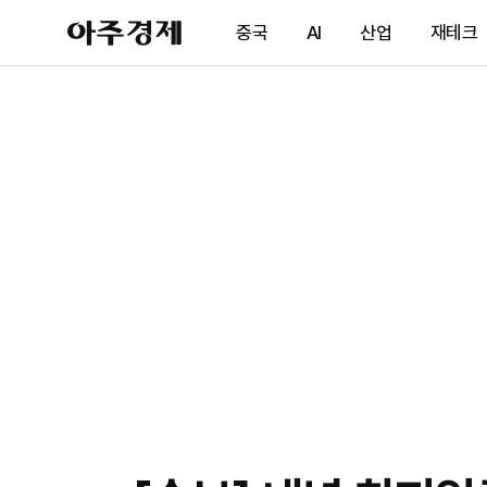
아
중국
AI
산업
재테크
주
경
제