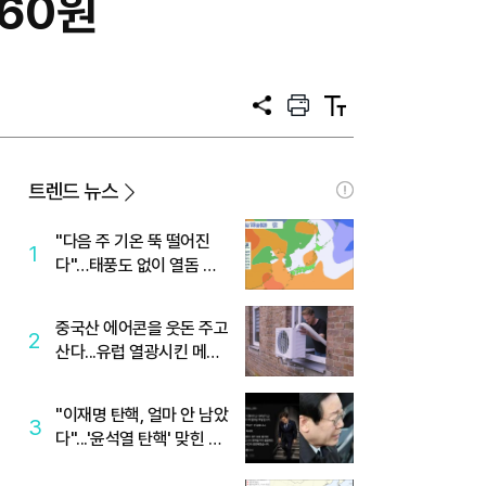
860원
공
프
텍
유
린
스
트
트
크
기
트렌드 뉴스
"다음 주 기온 뚝 떨어진
1
다"…태풍도 없이 열돔 박
살 낸 '이것'
중국산 에어콘을 웃돈 주고
2
산다...유럽 열광시킨 메이
디
"이재명 탄핵, 얼마 안 남았
3
다"...'윤석열 탄핵' 맞힌 무
당, '성지글' 등장