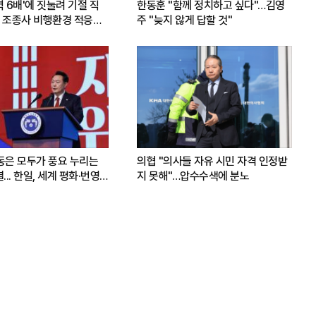
력 6배'에 짓눌려 기절 직
한동훈 "함께 정치하고 싶다"…김영
 조종사 비행환경 적응훈
주 "늦지 않게 답할 것"
운동은 모두가 풍요 누리는
의협 "의사들 자유 시민 자격 인정받
.. 한일, 세계 평화·번영
지 못해"…압수수색에 분노