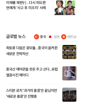
이재룡 재판行…다시 떠오른
연예계 '사고 후 미조치' 사례
글로벌 뉴스
중국
일본
베트남
희토류 다음은 광모듈…중국이 움켜쥔
새로운 전략자산
중국산 에어콘을 웃돈 주고 산다...유럽
열광시킨 메이디
스티븐 로치 '과거의 홍콩'은 끝났지만
'새로운 홍콩'은 진행중