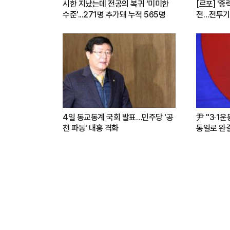
시한 지났는데 전공의 복귀 '미미한
[르포] '중
수준'...271명 추가돼 누적 565명
전…전투기
련(영상)
4일 동교동계 국회 발표…민주당 '공
尹 "3·1
천 파동' 내홍 격화
통일로 완결.
파트너"