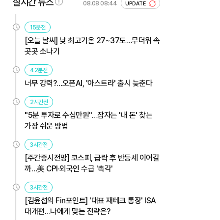
실시간 뉴스
08.08 08:44
UPDATE
15분전
[오늘 날씨] 낮 최고기온 27~37도…무더위 속
곳곳 소나기
42분전
너무 강력?…오픈AI, '아스트라' 출시 늦춘다
2시간전
"5분 투자로 수십만원"…잠자는 '내 돈' 찾는
가장 쉬운 방법
3시간전
[주간증시전망] 코스피, 급락 후 반등세 이어갈
까…美 CPI·외국인 수급 '촉각'
3시간전
[김윤섭의 Fin포인트] '대표 재테크 통장' ISA
대개편…나에게 맞는 전략은?