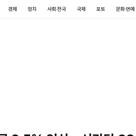
경제
정치
사회·전국
국제
포토
문화·연예