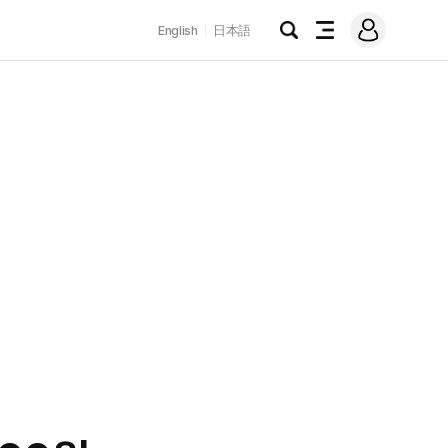
로
English
日本語
그
검
전
인
색
체
메
뉴