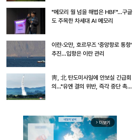
"메모리 월 넘을 해법은 HBF"…구글
도 주목한 차세대 AI 메모리
이란·오만, 호르무즈 '중앙항로 통항'
추진…입항은 이란 관리
靑, 北 탄도미사일에 안보실 긴급회
의…"유엔 결의 위반, 즉각 중단 촉
구"
더보기
arrow_forward_ios