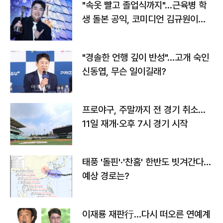
"속옷 빨고 졸업식까지"…근육병 학
생 돌본 공익, 코미디언 김규원이었
다
"경솔한 언행 깊이 반성"…고개 숙인
신동엽, 무슨 일이길래?
프로야구, 주말까지 전 경기 취소…
11일 재개·오후 7시 경기 시작
태풍 '돌핀'·'찬홈' 한반도 빗겨간다…
예상 경로는?
이재룡 재판行…다시 떠오른 연예계