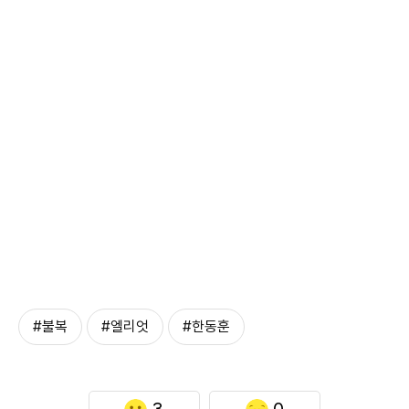
#불복
#엘리엇
#한동훈
3
0