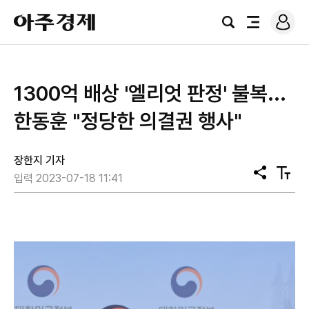
로
아
그
검
전
주
인
색
체
경
메
제
뉴
1300억 배상 '엘리엇 판정' 불복...
한동훈 "정당한 의결권 행사"
장한지 기자
공
텍
입력 2023-07-18 11:41
유
스
트
크
기