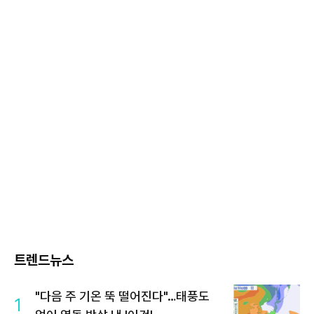
트렌드뉴스
"다음 주 기온 뚝 떨어진다"…태풍도
1