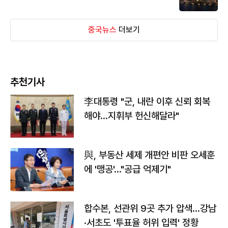
중국뉴스
더보기
추천기사
李대통령 "군, 내란 이후 신뢰 회복
해야…지휘부 헌신해달라"
與, 부동산 세제 개편안 비판 오세훈
에 '맹공'…"공급 억제기"
합수본, 선관위 9곳 추가 압색…강남
·서초도 '투표율 허위 입력' 정황