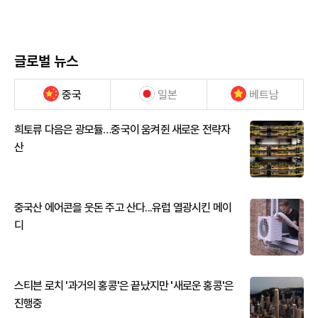
글로벌 뉴스
중국
일본
베트남
희토류 다음은 광모듈…중국이 움켜쥔 새로운 전략자
산
중국산 에어콘을 웃돈 주고 산다...유럽 열광시킨 메이
디
스티븐 로치 '과거의 홍콩'은 끝났지만 '새로운 홍콩'은
진행중