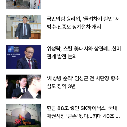
국민의힘 윤리위, '돌려차기 실언' 서
범수·진종오 징계절차 개시
위성락, 스틸 美대사와 상견례…한미
관계 발전 논의
'채상병 순직' 임성근 전 사단장 항소
심도 징역 3년
현금 88조 쌓인 SK하이닉스, 국내
채권시장 '큰손' 됐다…최대 40조 투
자