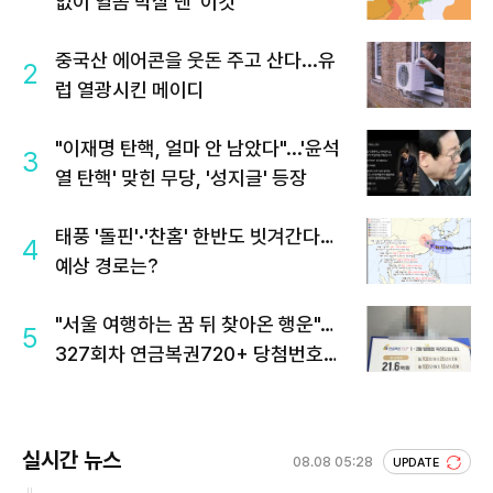
없이 열돔 박살 낸 '이것'
중국산 에어콘을 웃돈 주고 산다...유
2
럽 열광시킨 메이디
"이재명 탄핵, 얼마 안 남았다"...'윤석
3
열 탄핵' 맞힌 무당, '성지글' 등장
태풍 '돌핀'·'찬홈' 한반도 빗겨간다…
4
예상 경로는?
"서울 여행하는 꿈 뒤 찾아온 행운"…
5
327회차 연금복권720+ 당첨번호조
회 주목
실시간 뉴스
08.08 05:28
UPDATE