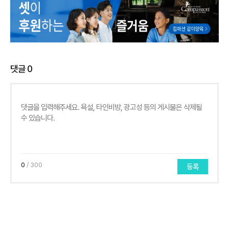
댓글
0
0
/ 300
등록