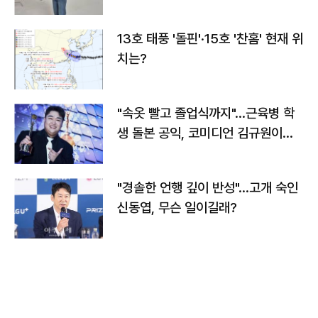
13호 태풍 '돌핀'·15호 '찬홈' 현재 위
치는?
"속옷 빨고 졸업식까지"…근육병 학
생 돌본 공익, 코미디언 김규원이었
다
"경솔한 언행 깊이 반성"…고개 숙인
신동엽, 무슨 일이길래?