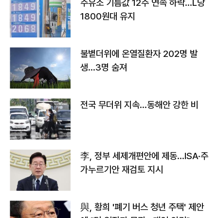
주유소 기름값 12주 연속 하락…L당
1800원대 유지
불볕더위에 온열질환자 202명 발
생…3명 숨져
전국 무더위 지속…동해안 강한 비
李, 정부 세제개편안에 제동…ISA·주
가누르기안 재검토 지시
與, 황희 '폐기 버스 청년 주택' 제안