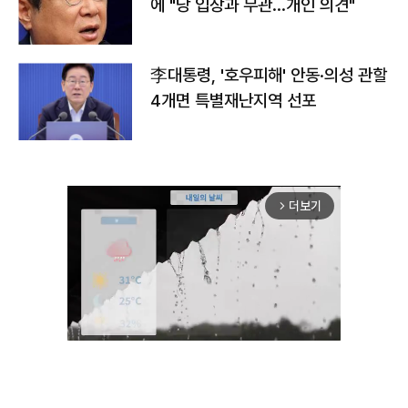
에 "당 입장과 무관…개인 의견"
李대통령, '호우피해' 안동·의성 관할
4개면 특별재난지역 선포
더보기
arrow_forward_ios
Unmute