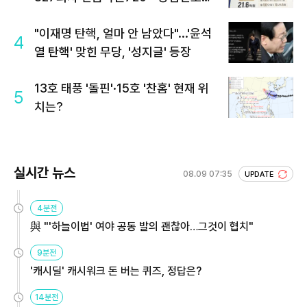
회 주목
"이재명 탄핵, 얼마 안 남았다"...'윤석
4
열 탄핵' 맞힌 무당, '성지글' 등장
13호 태풍 '돌핀'·15호 '찬홈' 현재 위
5
치는?
실시간 뉴스
08.09 07:35
UPDATE
4분전
與 "'하늘이법' 여야 공동 발의 괜찮아…그것이 협치"
9분전
'캐시딜' 캐시워크 돈 버는 퀴즈, 정답은?
14분전