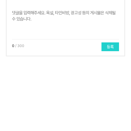
0
/ 300
등록