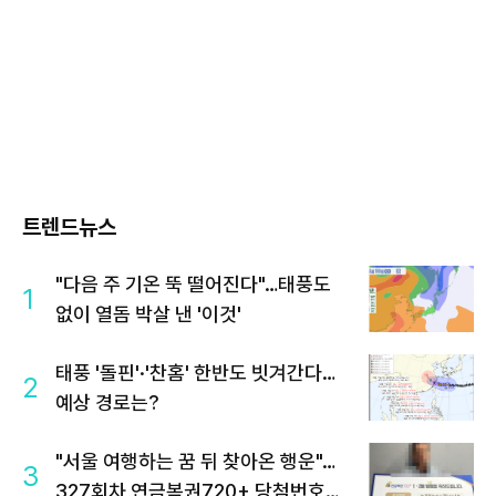
트렌드뉴스
"다음 주 기온 뚝 떨어진다"…태풍도
1
없이 열돔 박살 낸 '이것'
태풍 '돌핀'·'찬홈' 한반도 빗겨간다…
2
예상 경로는?
"서울 여행하는 꿈 뒤 찾아온 행운"…
3
327회차 연금복권720+ 당첨번호조