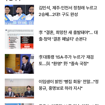
김민석, 제주·인천서 정청래 누르고
2승째…2대1 구도 완성
李 "결혼, 희망찬 새 출발돼야"… 대
출·청약 '결혼 페널티' 손본다
李대통령 'ISA·주가 누르기' 재검
토…與 "환영" 野 "졸속 국정"
이임생이 밝힌 '빵집 회동' 전말…"정
몽규, 홍명보로 하라 지시"