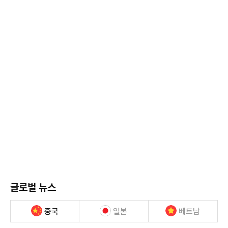
글로벌 뉴스
중국
일본
베트남