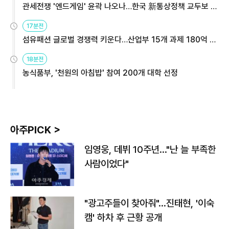
관세전쟁 '엔드게임' 윤곽 나오나…한국 新통상정책 교두보 활
용해야
17분전
섬유패션 글로벌 경쟁력 키운다…산업부 15개 과제 180억 지
원
18분전
농식품부, '천원의 아침밥' 참여 200개 대학 선정
아주PICK >
임영웅, 데뷔 10주년…"난 늘 부족한
사람이었다"
"광고주들이 찾아줘"…진태현, '이숙
캠' 하차 후 근황 공개