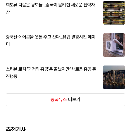
희토류 다음은 광모듈…중국이 움켜쥔 새로운 전략자
산
중국산 에어콘을 웃돈 주고 산다...유럽 열광시킨 메이
디
스티븐 로치 '과거의 홍콩'은 끝났지만 '새로운 홍콩'은
진행중
중국뉴스
더보기
추천기사