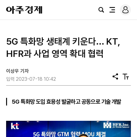
로
아
그
검
전
주
인
색
체
경
메
제
뉴
5G 특화망 생태계 키운다... KT,
HFR과 사업 영역 확대 협력
이상우 기자
공
텍
입력 2023-07-18 10:42
유
스
트
크
기
5G 특화망 도입 효용성 발굴하고 공동으로 기술 개발