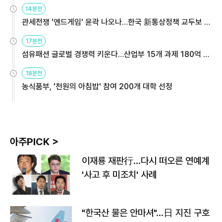
14분전
관세전쟁 '엔드게임' 윤곽 나오나…한국 新통상정책 교두보 활
용해야
17분전
섬유패션 글로벌 경쟁력 키운다…산업부 15개 과제 180억 지
원
18분전
농식품부, '천원의 아침밥' 참여 200개 대학 선정
아주PICK >
이재룡 재판行…다시 떠오른 연예계
'사고 후 미조치' 사례
"한국산 물은 안마셔"…日 지진 구호