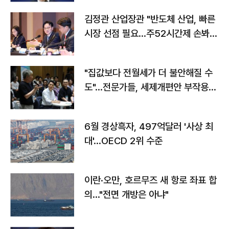
김정관 산업장관 "반도체 산업, 빠른
시장 선점 필요…주52시간제 손봐
야"
"집값보다 전월세가 더 불안해질 수
도"…전문가들, 세제개편안 부작용
우려
6월 경상흑자, 497억달러 '사상 최
대'…OECD 2위 수준
이란·오만, 호르무즈 새 항로 좌표 합
의…"전면 개방은 아냐"