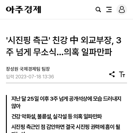
로
아
그
검
전
주
인
색
체
경
메
제
뉴
'시진핑 측근' 친강 中 외교부장, 3
주 넘게 무소식…의혹 일파만파
장성원 국제경제팀 팀장
공
텍
입력 2023-07-18 13:36
유
스
트
크
기
지난 달 25일 이후 3주 넘게 공개석상에 모습 드러내지
않아
건강 악화설, 불륜설, 실각설 등 의혹 일파만파
시진핑 측근인 점 감안하면 결국 시진핑 권력에 흠이 될