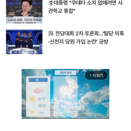
李대통령 "쿠데타 소지 없애려면 사
관학교 통합"
與 전당대회 2차 토론회…'탈당 의혹
·신천지 당원 가입 논란' 공방
더보기
arrow_forward_ios