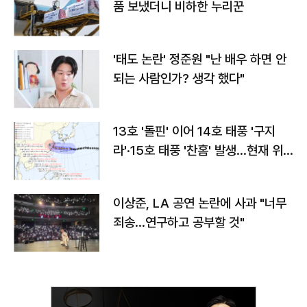
품 보냈더니 비하한 누리꾼
'태도 논란' 정준원 "난 배우 하면 안
되는 사람인가? 생각 했다"
13호 '돌핀' 이어 14호 태풍 '구지
라'·15호 태풍 '찬홈' 발생…현재 위
치와 이동경로는?
이상준, LA 공연 논란에 사과 "너무
죄송…연구하고 공부할 것"