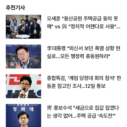
추천기사
오세훈 "용산공원 주택공급 동의 못
해" vs 與 "정치적 어젠다로 사용"
맞불
李대통령 "외신서 보던 폭염 상황 현
실로…모든 행정력 총동원하라"
종합특검, '계엄 당정대 회의 참석' 한
동훈 참고인 조사...12일 통보
靑 홍보수석 "세금으로 집값 잡겠다
는 생각 없어…주택 공급 '속도전'"