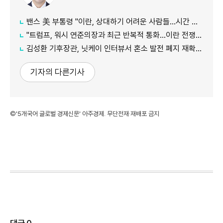
밴스 美 부통령 "이란, 상대하기 어려운 사람들…시간 걸릴 것"
"트럼프, 워시 연준의장과 최근 반복적 통화…이란 전쟁 등 자문 구해"
김성환 기후장관, 닛케이 인터뷰서 혼소 발전 폐지 재확인…"日 암모니아 조달 영향 전망"
기자의 다른기사
©'5개국어 글로벌 경제신문' 아주경제. 무단전재·재배포 금지