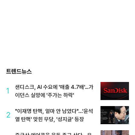
트렌드뉴스
샌디스크, AI 수요에 '매출 4.7배'…가
1
이던스 실망에 '주가는 하락'
"이재명 탄핵, 얼마 안 남았다"...'윤석
2
열 탄핵' 맞힌 무당, '성지글' 등장