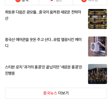
희토류 다음은 광모듈…중국이 움켜쥔 새로운 전략자
산
중국산 에어콘을 웃돈 주고 산다...유럽 열광시킨 메이
디
스티븐 로치 '과거의 홍콩'은 끝났지만 '새로운 홍콩'은
진행중
중국뉴스
더보기