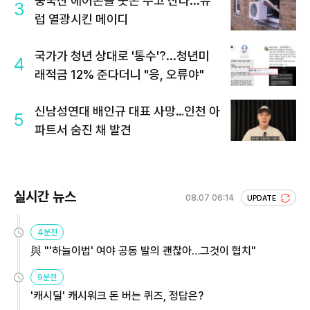
중국산 에어콘을 웃돈 주고 산다...유
3
럽 열광시킨 메이디
국가가 청년 상대로 '통수'?...청년미
4
래적금 12% 준다더니 "응, 오류야"
신남성연대 배인규 대표 사망…인천 아
5
파트서 숨진 채 발견
실시간 뉴스
08.07 06:14
UPDATE
4분전
與 "'하늘이법' 여야 공동 발의 괜찮아…그것이 협치"
9분전
'캐시딜' 캐시워크 돈 버는 퀴즈, 정답은?