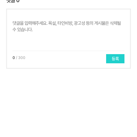
댓글
0
0
/ 300
등록