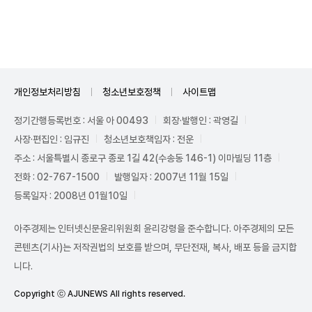
Unmute
개인정보처리방침
청소년보호정책
사이트맵
정기간행등록번호 : 서울 아 00493
회장·발행인 : 곽영길
사장·편집인 : 임규진
청소년보호책임자 : 전운
주소 : 서울특별시 종로구 종로 1길 42(수송동 146-1) 이마빌딩 11층
전화 : 02-767-1500
발행일자 : 2007년 11월 15일
등록일자 : 2008년 01월10일
아주경제는 인터넷신문윤리위원회 윤리강령을 준수합니다. 아주경제의 모든
콘텐츠(기사)는 저작권법의 보호를 받으며, 무단전재, 복사, 배포 등을 금지합
니다.
Copyright ⓒ AJUNEWS All rights reserved.