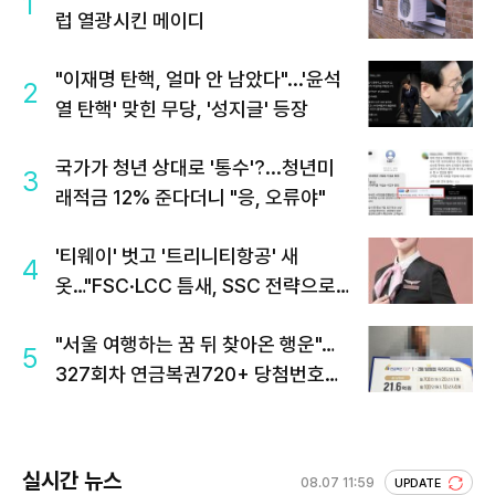
1
럽 열광시킨 메이디
"이재명 탄핵, 얼마 안 남았다"...'윤석
2
열 탄핵' 맞힌 무당, '성지글' 등장
국가가 청년 상대로 '통수'?...청년미
3
래적금 12% 준다더니 "응, 오류야"
'티웨이' 벗고 '트리니티항공' 새
4
옷…"FSC·LCC 틈새, SSC 전략으로
공략"
"서울 여행하는 꿈 뒤 찾아온 행운"…
5
327회차 연금복권720+ 당첨번호조
회 주목
실시간 뉴스
08.07 11:59
UPDATE