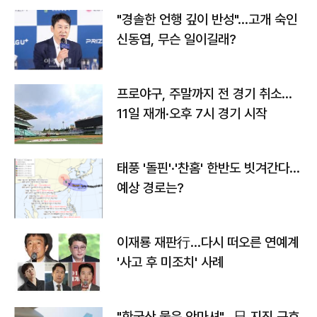
"경솔한 언행 깊이 반성"…고개 숙인
신동엽, 무슨 일이길래?
프로야구, 주말까지 전 경기 취소…
11일 재개·오후 7시 경기 시작
태풍 '돌핀'·'찬홈' 한반도 빗겨간다…
예상 경로는?
이재룡 재판行…다시 떠오른 연예계
'사고 후 미조치' 사례
"한국산 물은 안마셔"…日 지진 구호