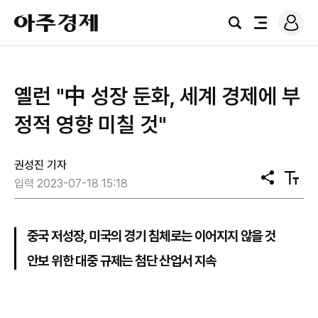
로
아
그
검
전
주
인
색
체
경
메
제
뉴
옐런 "中 성장 둔화, 세계 경제에 부
정적 영향 미칠 것"
권성진 기자
공
텍
입력 2023-07-18 15:18
유
스
트
크
기
중국 저성장, 미국의 경기 침체로는 이어지지 않을 것
안보 위한 대중 규제는 첨단 산업서 지속