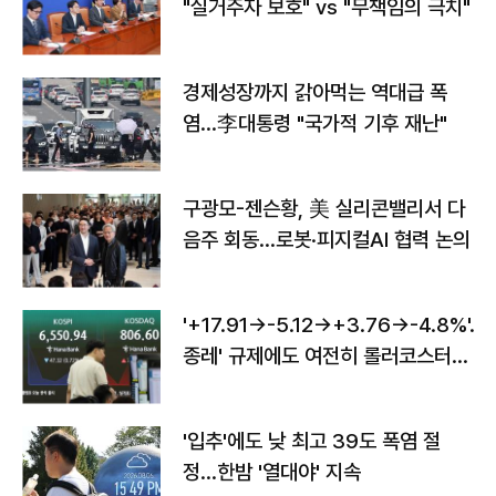
"실거주자 보호" vs "무책임의 극치"
경제성장까지 갉아먹는 역대급 폭
염…李대통령 "국가적 기후 재난"
구광모-젠슨황, 美 실리콘밸리서 다
음주 회동…로봇·피지컬AI 협력 논의
'+17.91→-5.12→+3.76→-4.8%'…'
종레' 규제에도 여전히 롤러코스터
타는 코스피
'입추'에도 낮 최고 39도 폭염 절
정…한밤 '열대야' 지속