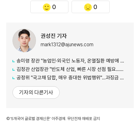
0
0
권성진 기자
mark1312@ajunews.com
송미령 장관 "농업인·외국인 노동자, 온열질환 예방에 가용자원 총동원"
김정관 산업장관 "반도체 산업, 빠른 시장 선점 필요…주52시간제 손봐야"
공정위 "국고채 담합, 매우 중대한 위법행위"...과징금 최대 15조원 전망
기자의 다른기사
©'5개국어 글로벌 경제신문' 아주경제. 무단전재·재배포 금지