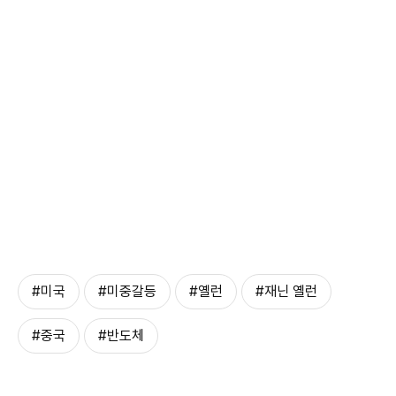
#미국
#미중갈등
#옐런
#재닌 옐런
#중국
#반도체