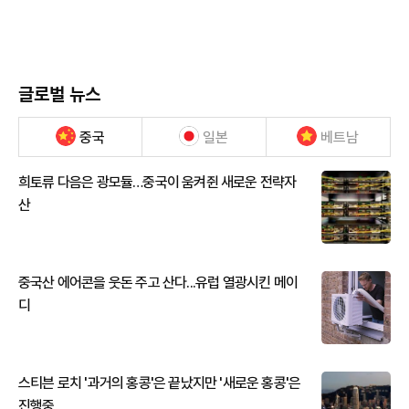
글로벌 뉴스
중국
일본
베트남
희토류 다음은 광모듈…중국이 움켜쥔 새로운 전략자
산
중국산 에어콘을 웃돈 주고 산다...유럽 열광시킨 메이
디
스티븐 로치 '과거의 홍콩'은 끝났지만 '새로운 홍콩'은
진행중