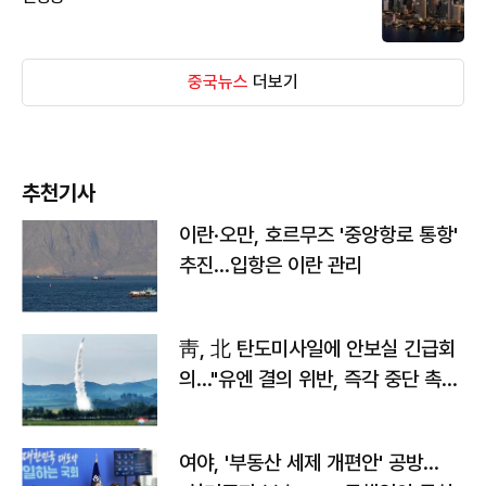
중국뉴스
더보기
추천기사
이란·오만, 호르무즈 '중앙항로 통항'
추진…입항은 이란 관리
靑, 北 탄도미사일에 안보실 긴급회
의…"유엔 결의 위반, 즉각 중단 촉
구"
여야, '부동산 세제 개편안' 공방…