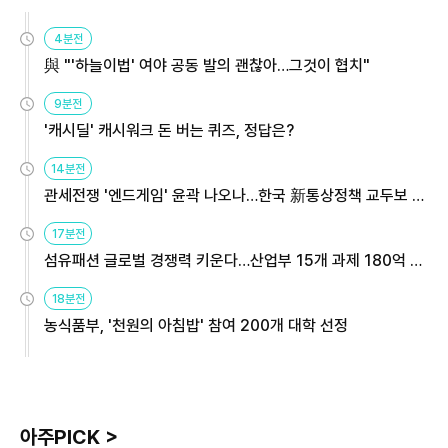
4분전
與 "'하늘이법' 여야 공동 발의 괜찮아…그것이 협치"
9분전
'캐시딜' 캐시워크 돈 버는 퀴즈, 정답은?
14분전
관세전쟁 '엔드게임' 윤곽 나오나…한국 新통상정책 교두보 활
용해야
17분전
섬유패션 글로벌 경쟁력 키운다…산업부 15개 과제 180억 지
원
18분전
농식품부, '천원의 아침밥' 참여 200개 대학 선정
아주PICK >