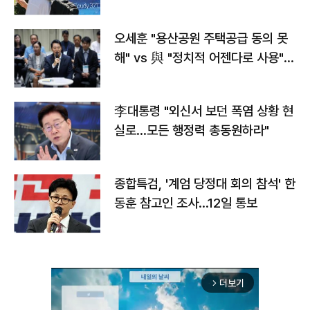
오세훈 "용산공원 주택공급 동의 못
해" vs 與 "정치적 어젠다로 사용"
맞불
李대통령 "외신서 보던 폭염 상황 현
실로…모든 행정력 총동원하라"
종합특검, '계엄 당정대 회의 참석' 한
동훈 참고인 조사...12일 통보
더보기
arrow_forward_ios