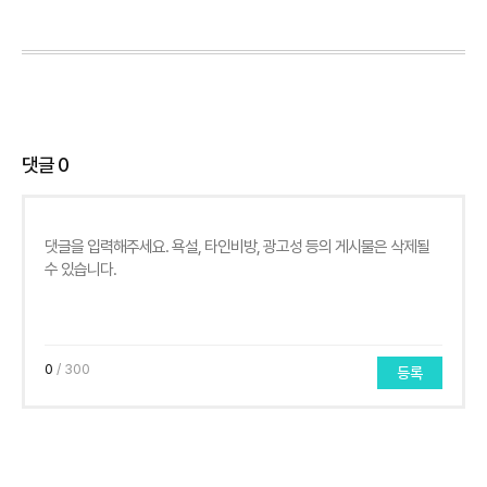
댓글
0
0
/ 300
등록