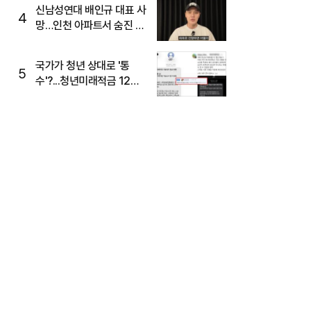
신남성연대 배인규 대표 사
4
망…인천 아파트서 숨진 채
발견
국가가 청년 상대로 '통
5
수'?...청년미래적금 12%
준다더니 "응, 오류야"