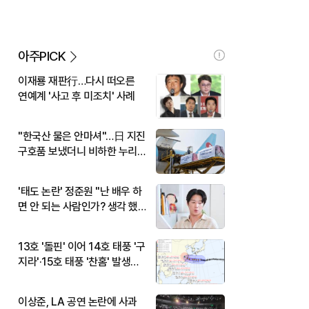
아주PICK
이재룡 재판行…다시 떠오른
연예계 '사고 후 미조치' 사례
"한국산 물은 안마셔"…日 지진
구호품 보냈더니 비하한 누리
꾼
'태도 논란' 정준원 "난 배우 하
면 안 되는 사람인가? 생각 했
다"
13호 '돌핀' 이어 14호 태풍 '구
지라'·15호 태풍 '찬홈' 발생…
현재 위치와 이동경로는?
이상준, LA 공연 논란에 사과