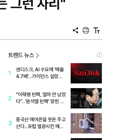
는 그런 자리"
공
프
텍
유
린
스
트
트
크
기
트렌드 뉴스
샌디스크, AI 수요에 '매출
1
4.7배'…가이던스 실망에
'주가는 하락'
"이재명 탄핵, 얼마 안 남았
2
다"...'윤석열 탄핵' 맞힌 무
당, '성지글' 등장
중국산 에어콘을 웃돈 주고
3
산다...유럽 열광시킨 메이
디