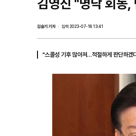
김영진 "명낙 회동,
김슬기 기자
입력 2023-07-18 13:41
"스콜성 기후 많아져…적절하게 판단하겠