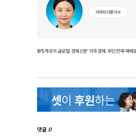
기자의 다른기사
©'5개국어 글로벌 경제신문' 아주경제. 무단전재·재배
댓글
0