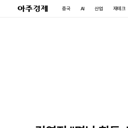
아
중국
AI
산업
재테크
주
경
제