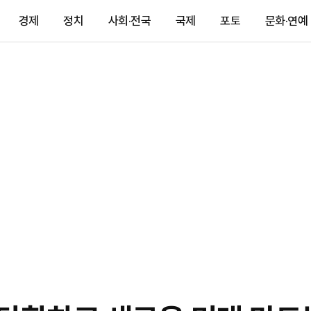
경제
정치
사회·전국
국제
포토
문화·연예