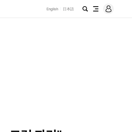
로
English
日本語
그
검
전
인
색
체
메
뉴