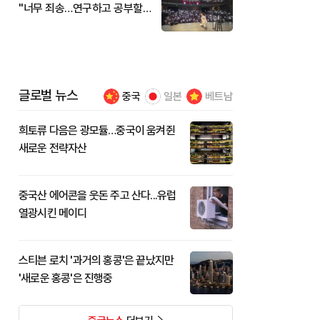
"너무 죄송…연구하고 공부할
것"
글로벌 뉴스
중국
일본
베트남
희토류 다음은 광모듈…중국이 움켜쥔
새로운 전략자산
중국산 에어콘을 웃돈 주고 산다...유럽
열광시킨 메이디
스티븐 로치 '과거의 홍콩'은 끝났지만
'새로운 홍콩'은 진행중