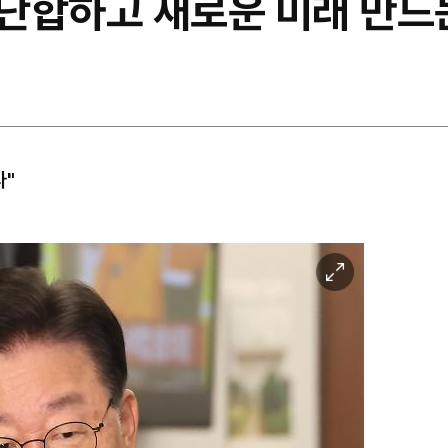
 단합하고 새로운 미래 만드
다"
이
미
지
확
대