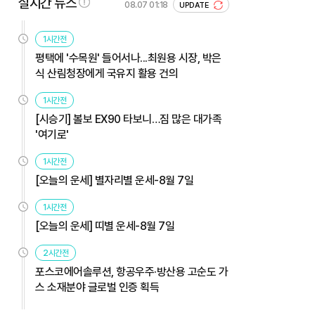
실시간 뉴스
08.07 01:18
UPDATE
1시간전
평택에 '수목원' 들어서나...최원용 시장, 박은
식 산림청장에게 국유지 활용 건의
1시간전
[시승기] 볼보 EX90 타보니…짐 많은 대가족
'여기로'
1시간전
[오늘의 운세] 별자리별 운세-8월 7일
1시간전
[오늘의 운세] 띠별 운세-8월 7일
2시간전
포스코에어솔루션, 항공우주·방산용 고순도 가
스 소재분야 글로벌 인증 획득