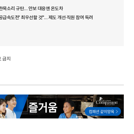
 한목소리 규탄… 안보 대응엔 온도차
'공급속도전' 최우선할 것"… 제도 개선·직원 참여 독려
포 금지