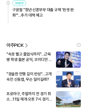
36분전
구윤철 "청년·신혼부부 대출 규제 '핀셋 완
화'"…추가 대책 예고
아주PICK
"속옷 빨고 졸업식까지"…근육
병 학생 돌본 공익, 코미디언 김
규원이었다
"경솔한 언행 깊이 반성"…고개
숙인 신동엽, 무슨 일이길래?
프로야구, 주말까지 전 경기 취
소…11일 재개·오후 7시 경기
시작