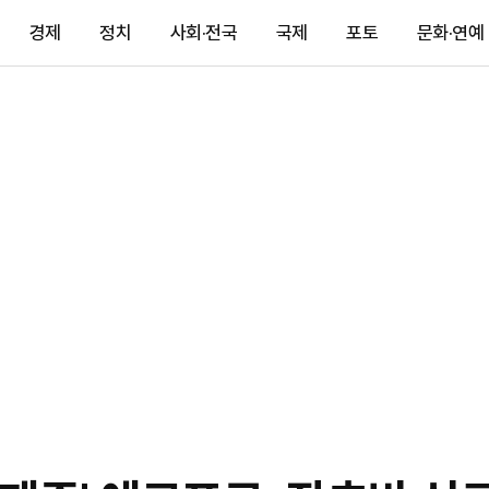
경제
정치
사회·전국
국제
포토
문화·연예