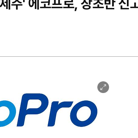
황제주' 에코프로, 장초반 신
이
미
지
확
대