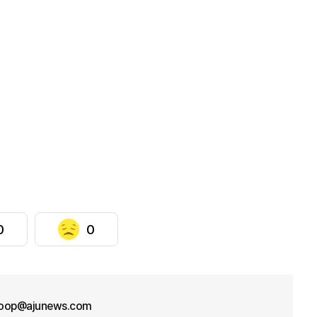
0
0
oop@ajunews.com