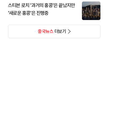
스티븐 로치 '과거의 홍콩'은 끝났지만
'새로운 홍콩'은 진행중
중국뉴스
더보기