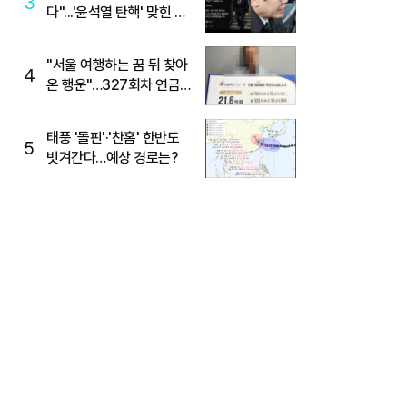
3
다"...'윤석열 탄핵' 맞힌 무
당, '성지글' 등장
"서울 여행하는 꿈 뒤 찾아
4
온 행운"…327회차 연금
복권720+ 당첨번호조회
주목
태풍 '돌핀'·'찬홈' 한반도
5
빗겨간다…예상 경로는?