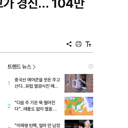
고가 경신… 104만
공
프
텍
유
린
스
트
트
크
기
트렌드 뉴스
중국산 에어콘을 웃돈 주고
1
산다...유럽 열광시킨 메이
디
"다음 주 기온 뚝 떨어진
2
다"…태풍도 없이 열돔 박
살 낸 '이것'
"이재명 탄핵, 얼마 안 남았