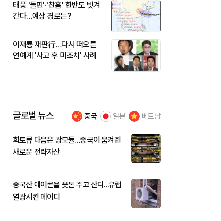
태풍 '돌핀'·'찬홈' 한반도 빗겨
간다…예상 경로는?
이재룡 재판行…다시 떠오른
연예계 '사고 후 미조치' 사례
글로벌 뉴스
중국
일본
베트남
희토류 다음은 광모듈…중국이 움켜쥔
새로운 전략자산
중국산 에어콘을 웃돈 주고 산다...유럽
열광시킨 메이디