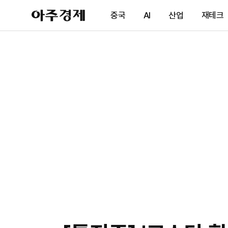
아
중국
AI
산업
재테크
주
경
제