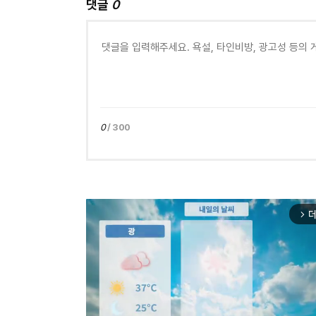
댓글
0
0
/ 300
더
arrow_forward_ios