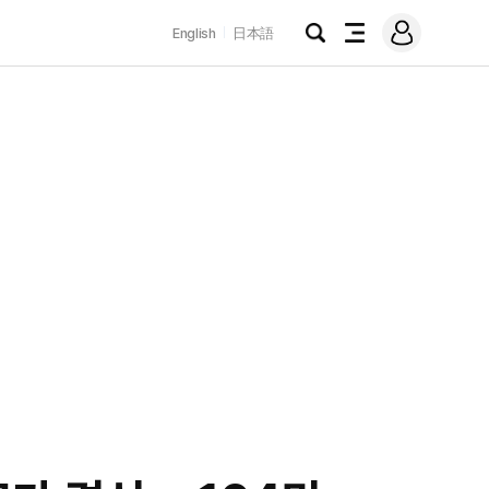
로
English
日本語
그
검
전
인
색
체
메
뉴