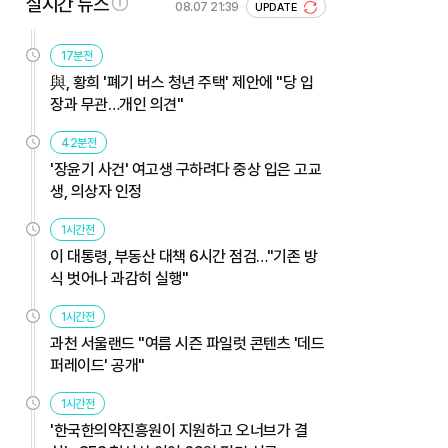
실시간 뉴스
08.07 21:39
UPDATE
17분전
與, 황희 '폐기 버스 청년 주택' 제안에 "당 입
장과 무관…개인 의견"
42분전
'장윤기 사건' 여고생 구하려다 중상 입은 고교
생, 의상자 인정
1시간전
이 대통령, 부동산 대책 6시간 점검…"기존 방
식 벗어나 과감히 실행"
1시간전
과천 서울랜드 "여름 시즌 파일럿 콘텐츠 '데드
퍼레이드' 공개"
1시간전
'한국한의약진흥원이 지원하고 오너브가 결