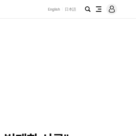
로
English
日本語
그
검
전
인
색
체
메
뉴