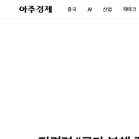
아
중국
AI
산업
재테크
주
경
제