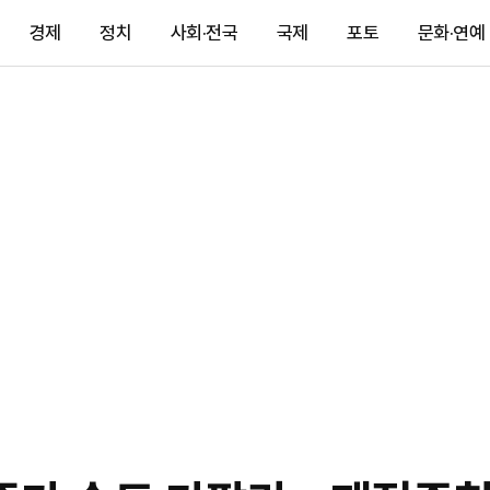
경제
정치
사회·전국
국제
포토
문화·연예