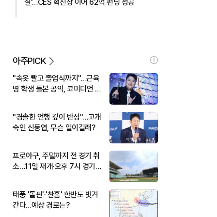
실'…CES 혁신상 이어 62억 펀딩 성공
아주PICK
"속옷 빨고 졸업식까지"…근육
병 학생 돌본 공익, 코미디언 김
규원이었다
"경솔한 언행 깊이 반성"…고개
숙인 신동엽, 무슨 일이길래?
프로야구, 주말까지 전 경기 취
소…11일 재개·오후 7시 경기
시작
태풍 '돌핀'·'찬홈' 한반도 빗겨
간다…예상 경로는?