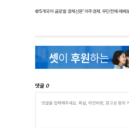
©'5개국어 글로벌 경제신문' 아주경제. 무단전재·재배
댓글
0