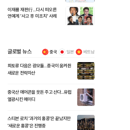
이재룡 재판行…다시 떠오른
연예계 '사고 후 미조치' 사례
글로벌 뉴스
중국
일본
베트남
희토류 다음은 광모듈…중국이 움켜쥔
새로운 전략자산
중국산 에어콘을 웃돈 주고 산다...유럽
열광시킨 메이디
스티븐 로치 '과거의 홍콩'은 끝났지만
'새로운 홍콩'은 진행중