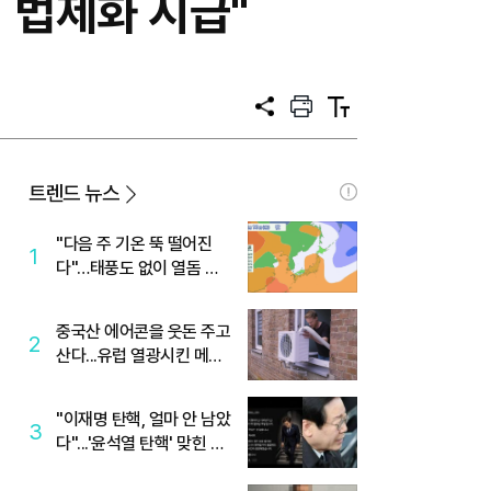
 법제화 시급"
공
프
텍
유
린
스
트
트
크
기
트렌드 뉴스
"다음 주 기온 뚝 떨어진
1
다"…태풍도 없이 열돔 박
살 낸 '이것'
중국산 에어콘을 웃돈 주고
2
산다...유럽 열광시킨 메이
디
"이재명 탄핵, 얼마 안 남았
3
다"...'윤석열 탄핵' 맞힌 무
당, '성지글' 등장