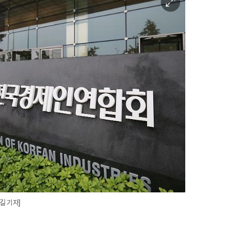
미
지
확
대
길 기자]