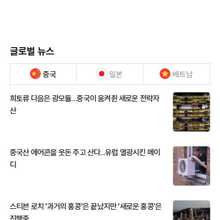
글로벌 뉴스
중국
일본
베트남
희토류 다음은 광모듈…중국이 움켜쥔 새로운 전략자
산
중국산 에어콘을 웃돈 주고 산다...유럽 열광시킨 메이
디
스티븐 로치 '과거의 홍콩'은 끝났지만 '새로운 홍콩'은
진행중