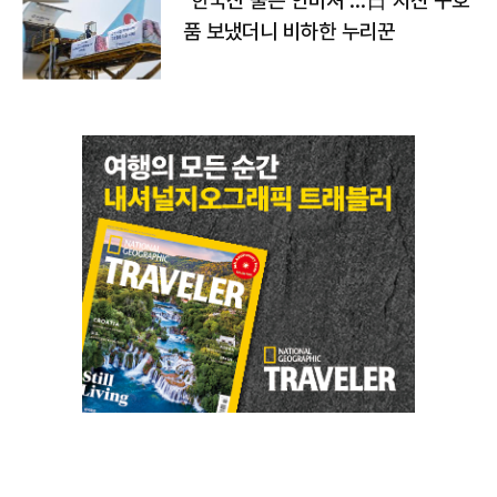
"한국산 물은 안마셔"…日 지진 구호
품 보냈더니 비하한 누리꾼