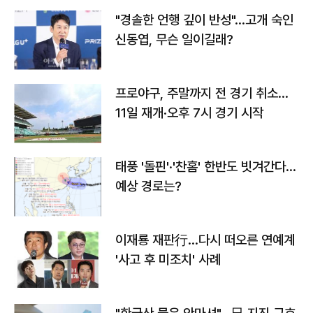
"경솔한 언행 깊이 반성"…고개 숙인
신동엽, 무슨 일이길래?
프로야구, 주말까지 전 경기 취소…
11일 재개·오후 7시 경기 시작
태풍 '돌핀'·'찬홈' 한반도 빗겨간다…
예상 경로는?
이재룡 재판行…다시 떠오른 연예계
'사고 후 미조치' 사례