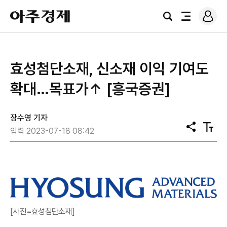
로
아
그
검
전
주
인
색
체
경
메
제
뉴
효성첨단소재, 신소재 이익 기여도
확대…목표가↑ [흥국증권]
장수영 기자
공
텍
입력 2023-07-18 08:42
유
스
트
크
기
[사진=효성첨단소재]