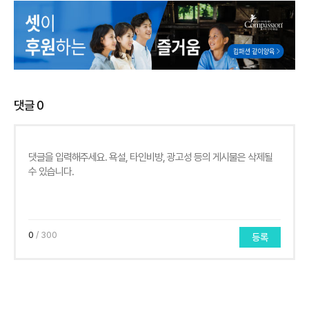
댓글
0
0
/ 300
등록