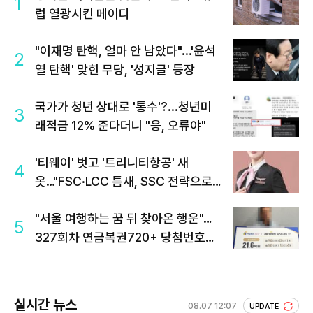
1
럽 열광시킨 메이디
"이재명 탄핵, 얼마 안 남았다"...'윤석
2
열 탄핵' 맞힌 무당, '성지글' 등장
국가가 청년 상대로 '통수'?...청년미
3
래적금 12% 준다더니 "응, 오류야"
'티웨이' 벗고 '트리니티항공' 새
4
옷…"FSC·LCC 틈새, SSC 전략으로
공략"
"서울 여행하는 꿈 뒤 찾아온 행운"…
5
327회차 연금복권720+ 당첨번호조
회 주목
실시간 뉴스
08.07 12:07
UPDATE