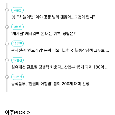
4분전
與 "'하늘이법' 여야 공동 발의 괜찮아…그것이 협치"
9분전
'캐시딜' 캐시워크 돈 버는 퀴즈, 정답은?
14분전
관세전쟁 '엔드게임' 윤곽 나오나…한국 新통상정책 교두보 활
용해야
17분전
섬유패션 글로벌 경쟁력 키운다…산업부 15개 과제 180억 지
원
18분전
농식품부, '천원의 아침밥' 참여 200개 대학 선정
아주PICK >