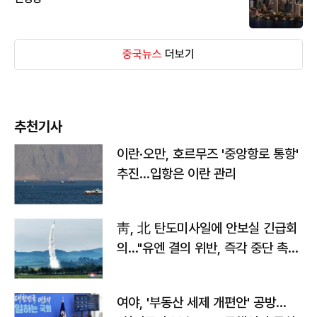
중국뉴스
더보기
추천기사
이란·오만, 호르무즈 '중앙항로 통항'
추진…입항은 이란 관리
靑, 北 탄도미사일에 안보실 긴급회
의…"유엔 결의 위반, 즉각 중단 촉
구"
여야, '부동산 세제 개편안' 공방…