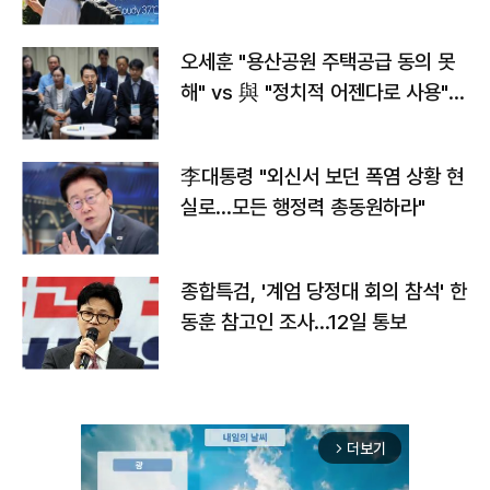
오세훈 "용산공원 주택공급 동의 못
해" vs 與 "정치적 어젠다로 사용"
맞불
李대통령 "외신서 보던 폭염 상황 현
실로…모든 행정력 총동원하라"
종합특검, '계엄 당정대 회의 참석' 한
동훈 참고인 조사...12일 통보
더보기
arrow_forward_ios