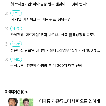
與 "'하늘이법' 여야 공동 발의 괜찮아…그것이 협치"
9분전
'캐시딜' 캐시워크 돈 버는 퀴즈, 정답은?
14분전
관세전쟁 '엔드게임' 윤곽 나오나…한국 新통상정책 교두보 활
용해야
17분전
섬유패션 글로벌 경쟁력 키운다…산업부 15개 과제 180억 지
원
18분전
농식품부, '천원의 아침밥' 참여 200개 대학 선정
아주PICK >
이재룡 재판行…다시 떠오른 연예계