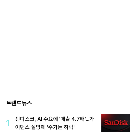
트렌드뉴스
샌디스크, AI 수요에 '매출 4.7배'…가
1
이던스 실망에 '주가는 하락'