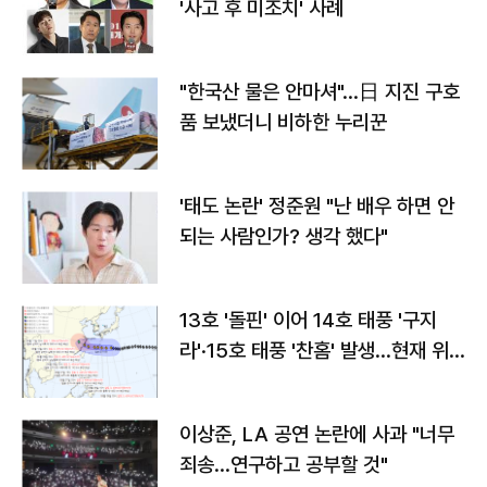
'사고 후 미조치' 사례
"한국산 물은 안마셔"…日 지진 구호
품 보냈더니 비하한 누리꾼
'태도 논란' 정준원 "난 배우 하면 안
되는 사람인가? 생각 했다"
13호 '돌핀' 이어 14호 태풍 '구지
라'·15호 태풍 '찬홈' 발생…현재 위
치와 이동경로는?
이상준, LA 공연 논란에 사과 "너무
죄송…연구하고 공부할 것"