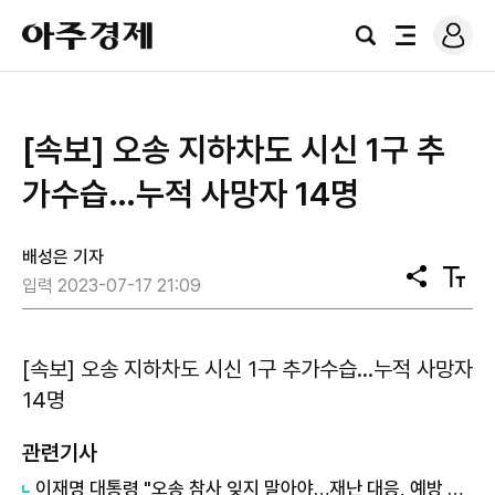
로
아
그
검
전
주
인
색
체
경
메
제
뉴
[속보] 오송 지하차도 시신 1구 추
가수습…누적 사망자 14명
배성은 기자
공
텍
입력 2023-07-17 21:09
유
스
트
크
기
[속보] 오송 지하차도 시신 1구 추가수습…누적 사망자
14명
관련기사
이재명 대통령 "오송 참사 잊지 말아야…재난 대응, 예방 중심으로 전환"