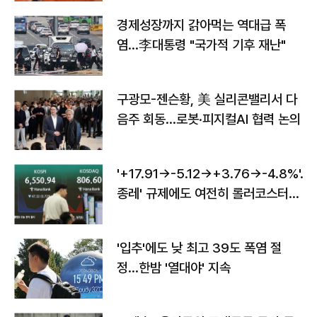
경제성장까지 갉아먹는 역대급 폭
염…李대통령 "국가적 기후 재난"
구광모-젠슨황, 美 실리콘밸리서 다
음주 회동…로봇·피지컬AI 협력 논의
'+17.91→-5.12→+3.76→-4.8%'…'
종레' 규제에도 여전히 롤러코스터
타는 코스피
'입추'에도 낮 최고 39도 폭염 절
정…한밤 '열대야' 지속