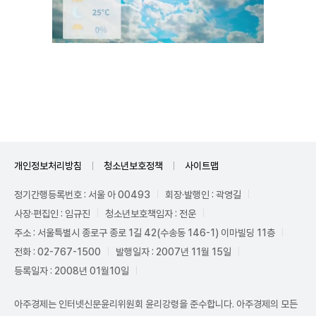
Unmute
개인정보처리방침
청소년보호정책
사이트맵
정기간행등록번호 : 서울 아 00493
회장·발행인 : 곽영길
사장·편집인 : 임규진
청소년보호책임자 : 전운
주소 : 서울특별시 종로구 종로 1길 42(수송동 146-1) 이마빌딩 11층
전화 : 02-767-1500
발행일자 : 2007년 11월 15일
등록일자 : 2008년 01월10일
아주경제는 인터넷신문윤리위원회 윤리강령을 준수합니다. 아주경제의 모든