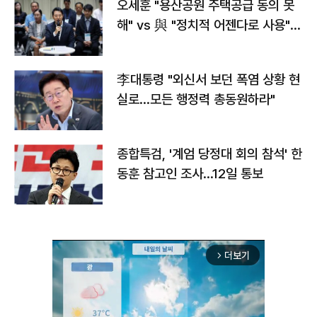
오세훈 "용산공원 주택공급 동의 못
해" vs 與 "정치적 어젠다로 사용"
맞불
李대통령 "외신서 보던 폭염 상황 현
실로…모든 행정력 총동원하라"
종합특검, '계엄 당정대 회의 참석' 한
동훈 참고인 조사...12일 통보
더보기
arrow_forward_ios