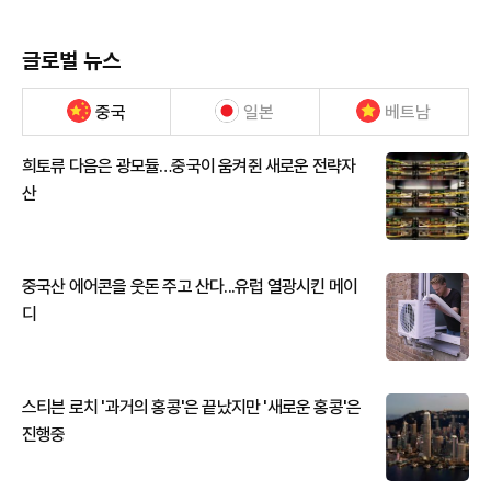
글로벌 뉴스
중국
일본
베트남
희토류 다음은 광모듈…중국이 움켜쥔 새로운 전략자
산
중국산 에어콘을 웃돈 주고 산다...유럽 열광시킨 메이
디
스티븐 로치 '과거의 홍콩'은 끝났지만 '새로운 홍콩'은
진행중