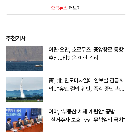
중국뉴스
더보기
추천기사
이란·오만, 호르무즈 '중앙항로 통항'
추진…입항은 이란 관리
靑, 北 탄도미사일에 안보실 긴급회
의…"유엔 결의 위반, 즉각 중단 촉
구"
여야, '부동산 세제 개편안' 공방…
"실거주자 보호" vs "무책임의 극치"