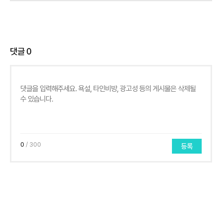
댓글
0
0
/ 300
등록