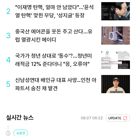
"이재명 탄핵, 얼마 안 남았다"...'윤석
2
열 탄핵' 맞힌 무당, '성지글' 등장
중국산 에어콘을 웃돈 주고 산다...유
3
럽 열광시킨 메이디
국가가 청년 상대로 '통수'?...청년미
4
래적금 12% 준다더니 "응, 오류야"
신남성연대 배인규 대표 사망…인천 아
5
파트서 숨진 채 발견
실시간 뉴스
08.07 06:22
UPDATE
4분전