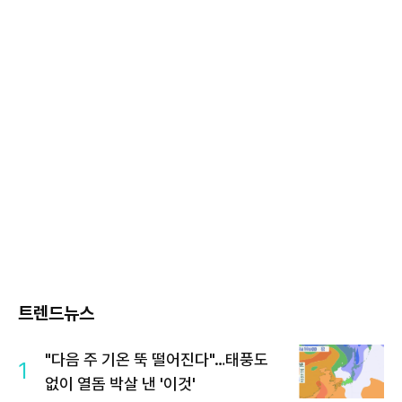
트렌드뉴스
"다음 주 기온 뚝 떨어진다"…태풍도
1
없이 열돔 박살 낸 '이것'