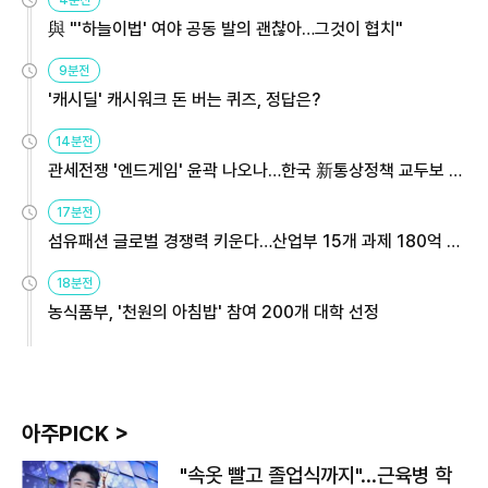
與 "'하늘이법' 여야 공동 발의 괜찮아…그것이 협치"
9분전
'캐시딜' 캐시워크 돈 버는 퀴즈, 정답은?
14분전
관세전쟁 '엔드게임' 윤곽 나오나…한국 新통상정책 교두보 활
용해야
17분전
섬유패션 글로벌 경쟁력 키운다…산업부 15개 과제 180억 지
원
18분전
농식품부, '천원의 아침밥' 참여 200개 대학 선정
아주PICK >
"속옷 빨고 졸업식까지"…근육병 학