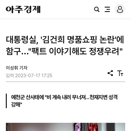
로
아
그
검
전
주
인
색
체
경
메
제
뉴
대통령실, '김건희 명품쇼핑 논란'에
함구..."팩트 이야기해도 정쟁우려"
이성휘 기자
공
텍
입력 2023-07-17 17:25
유
스
트
크
기
예천군 산사태에 "비 계속 내려 무너져...천재지변 성격
강해"