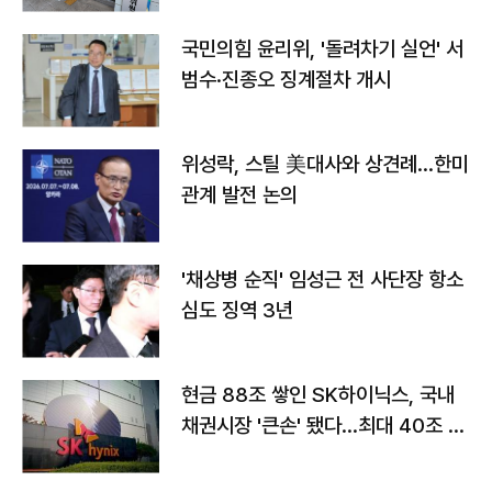
국민의힘 윤리위, '돌려차기 실언' 서
범수·진종오 징계절차 개시
위성락, 스틸 美대사와 상견례…한미
관계 발전 논의
'채상병 순직' 임성근 전 사단장 항소
심도 징역 3년
현금 88조 쌓인 SK하이닉스, 국내
채권시장 '큰손' 됐다…최대 40조 투
자