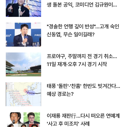
생 돌본 공익, 코미디언 김규원이었
다
"경솔한 언행 깊이 반성"…고개 숙인
신동엽, 무슨 일이길래?
프로야구, 주말까지 전 경기 취소…
11일 재개·오후 7시 경기 시작
태풍 '돌핀'·'찬홈' 한반도 빗겨간다…
예상 경로는?
이재룡 재판行…다시 떠오른 연예계
'사고 후 미조치' 사례