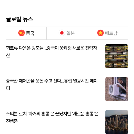
글로벌 뉴스
중국
일본
베트남
희토류 다음은 광모듈…중국이 움켜쥔 새로운 전략자
산
중국산 에어콘을 웃돈 주고 산다...유럽 열광시킨 메이
디
스티븐 로치 '과거의 홍콩'은 끝났지만 '새로운 홍콩'은
진행중