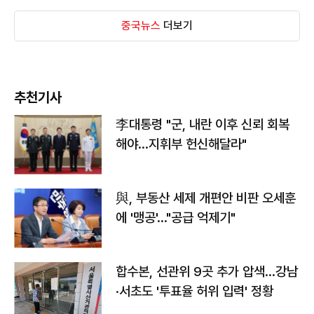
중국뉴스
더보기
추천기사
李대통령 "군, 내란 이후 신뢰 회복
해야…지휘부 헌신해달라"
與, 부동산 세제 개편안 비판 오세훈
에 '맹공'…"공급 억제기"
합수본, 선관위 9곳 추가 압색…강남
·서초도 '투표율 허위 입력' 정황