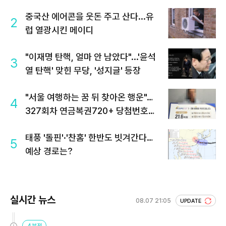
중국산 에어콘을 웃돈 주고 산다...유
2
럽 열광시킨 메이디
"이재명 탄핵, 얼마 안 남았다"...'윤석
3
열 탄핵' 맞힌 무당, '성지글' 등장
"서울 여행하는 꿈 뒤 찾아온 행운"…
4
327회차 연금복권720+ 당첨번호조
회 주목
태풍 '돌핀'·'찬홈' 한반도 빗겨간다…
5
예상 경로는?
실시간 뉴스
08.07 21:05
UPDATE
4분전