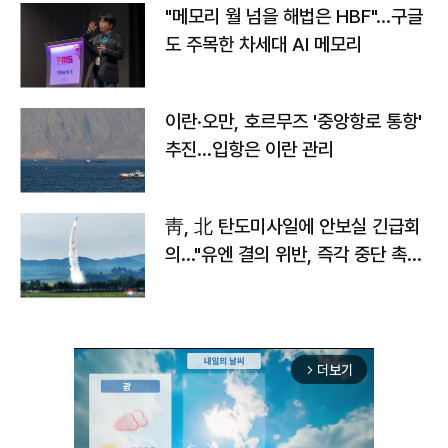
"메모리 월 넘을 해법은 HBF"…구글
도 주목한 차세대 AI 메모리
이란·오만, 호르무즈 '중앙항로 통항'
추진…입항은 이란 관리
靑, 北 탄도미사일에 안보실 긴급회
의…"유엔 결의 위반, 즉각 중단 촉
구"
더보기
arrow_forward_ios