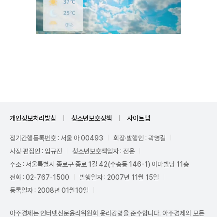
Unmute
개인정보처리방침
청소년보호정책
사이트맵
정기간행등록번호 : 서울 아 00493
회장·발행인 : 곽영길
사장·편집인 : 임규진
청소년보호책임자 : 전운
주소 : 서울특별시 종로구 종로 1길 42(수송동 146-1) 이마빌딩 11층
전화 : 02-767-1500
발행일자 : 2007년 11월 15일
등록일자 : 2008년 01월10일
아주경제는 인터넷신문윤리위원회 윤리강령을 준수합니다. 아주경제의 모든