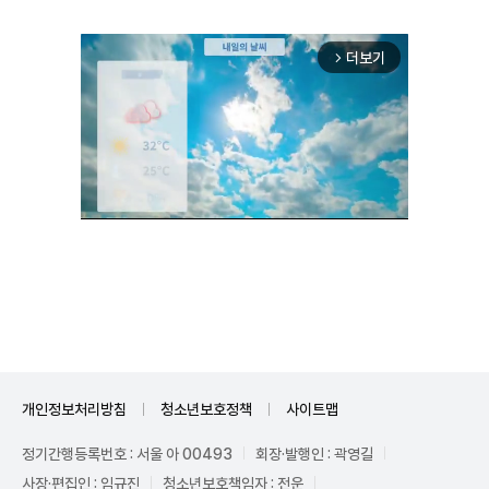
더보기
arrow_forward_ios
Mute
개인정보처리방침
청소년보호정책
사이트맵
정기간행등록번호 : 서울 아 00493
회장·발행인 : 곽영길
사장·편집인 : 임규진
청소년보호책임자 : 전운