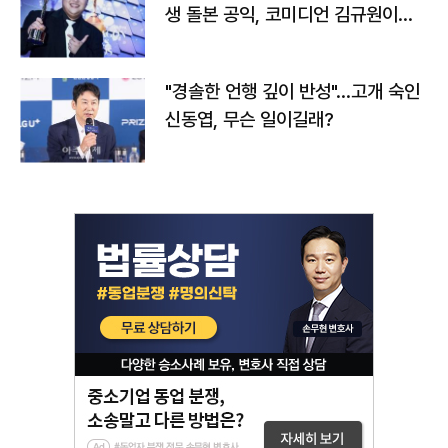
생 돌본 공익, 코미디언 김규원이었
다
"경솔한 언행 깊이 반성"…고개 숙인
신동엽, 무슨 일이길래?