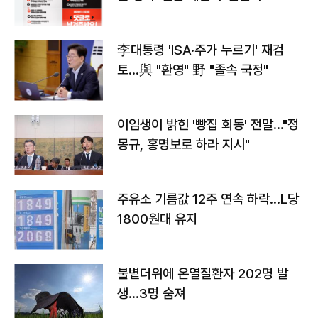
李대통령 'ISA·주가 누르기' 재검
토…與 "환영" 野 "졸속 국정"
이임생이 밝힌 '빵집 회동' 전말…"정
몽규, 홍명보로 하라 지시"
주유소 기름값 12주 연속 하락…L당
1800원대 유지
불볕더위에 온열질환자 202명 발
생…3명 숨져