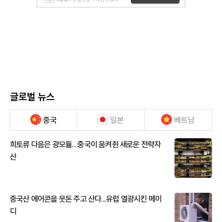
글로벌 뉴스
중국
일본
베트남
희토류 다음은 광모듈…중국이 움켜쥔 새로운 전략자
산
중국산 에어콘을 웃돈 주고 산다...유럽 열광시킨 메이
디