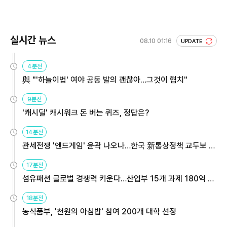
실시간 뉴스
08.10 01:16
UPDATE
4분전
與 "'하늘이법' 여야 공동 발의 괜찮아…그것이 협치"
9분전
'캐시딜' 캐시워크 돈 버는 퀴즈, 정답은?
14분전
관세전쟁 '엔드게임' 윤곽 나오나…한국 新통상정책 교두보 활
용해야
17분전
섬유패션 글로벌 경쟁력 키운다…산업부 15개 과제 180억 지
원
18분전
농식품부, '천원의 아침밥' 참여 200개 대학 선정