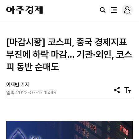
로
아
그
검
전
주
인
색
체
경
메
제
뉴
​[마감시황] 코스피, 중국 경제지표
부진에 하락 마감… 기관·외인, 코스
피 동반 순매도
이재빈 기자
공
텍
입력 2023-07-17 15:49
유
스
트
크
기