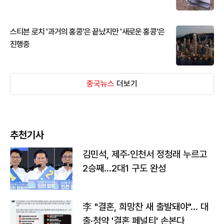
스티븐 로치 '과거의 홍콩'은 끝났지만 '새로운 홍콩'은
진행중
중국뉴스
더보기
추천기사
김민석, 제주·인천서 정청래 누르고
2승째…2대1 구도 완성
李 "결혼, 희망찬 새 출발돼야"… 대
출·청약 '결혼 페널티' 손본다