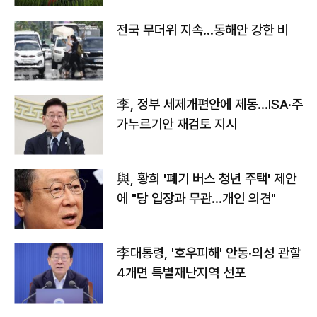
전국 무더위 지속…동해안 강한 비
李, 정부 세제개편안에 제동…ISA·주
가누르기안 재검토 지시
與, 황희 '폐기 버스 청년 주택' 제안
에 "당 입장과 무관…개인 의견"
李대통령, '호우피해' 안동·의성 관할
4개면 특별재난지역 선포