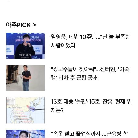
아주PICK >
임영웅, 데뷔 10주년…"난 늘 부족한
사람이었다"
"광고주들이 찾아줘"…진태현, '이숙
캠' 하차 후 근황 공개
13호 태풍 '돌핀'·15호 '찬홈' 현재 위
치는?
"속옷 빨고 졸업식까지"…근육병 학