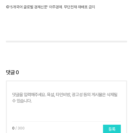
©'5개국어 글로벌 경제신문' 아주경제. 무단전재·재배포 금지
댓글
0
0
/ 300
등록