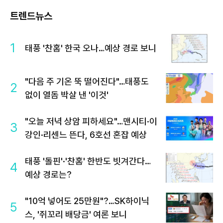
트렌드뉴스
1
태풍 '찬홈' 한국 오나…예상 경로 보니
"다음 주 기온 뚝 떨어진다"…태풍도
2
없이 열돔 박살 낸 '이것'
"오늘 저녁 상암 피하세요"…맨시티·이
3
강인·리센느 뜬다, 6호선 혼잡 예상
태풍 '돌핀'·'찬홈' 한반도 빗겨간다…
4
예상 경로는?
"10억 넣어도 25만원"?…SK하이닉
5
스, '쥐꼬리 배당금' 여론 보니