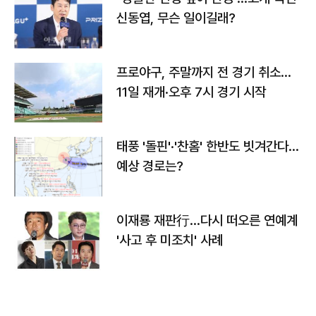
신동엽, 무슨 일이길래?
프로야구, 주말까지 전 경기 취소…
11일 재개·오후 7시 경기 시작
태풍 '돌핀'·'찬홈' 한반도 빗겨간다…
예상 경로는?
이재룡 재판行…다시 떠오른 연예계
'사고 후 미조치' 사례