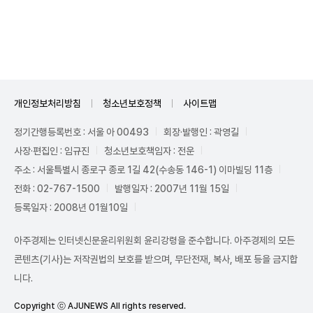
Unmute
개인정보처리방침
청소년보호정책
사이트맵
정기간행등록번호 : 서울 아 00493
회장·발행인 : 곽영길
사장·편집인 : 임규진
청소년보호책임자 : 전운
주소 : 서울특별시 종로구 종로 1길 42(수송동 146-1) 이마빌딩 11층
전화 : 02-767-1500
발행일자 : 2007년 11월 15일
등록일자 : 2008년 01월10일
아주경제는 인터넷신문윤리위원회 윤리강령을 준수합니다. 아주경제의 모든
콘텐츠(기사)는 저작권법의 보호를 받으며, 무단전재, 복사, 배포 등을 금지합
니다.
Copyright ⓒ AJUNEWS All rights reserved.