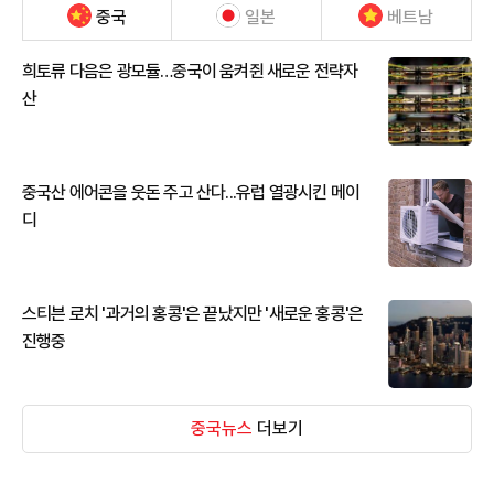
중국
일본
베트남
희토류 다음은 광모듈…중국이 움켜쥔 새로운 전략자
산
중국산 에어콘을 웃돈 주고 산다...유럽 열광시킨 메이
디
스티븐 로치 '과거의 홍콩'은 끝났지만 '새로운 홍콩'은
진행중
중국뉴스
더보기