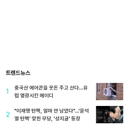
트렌드뉴스
중국산 에어콘을 웃돈 주고 산다...유
1
럽 열광시킨 메이디
"이재명 탄핵, 얼마 안 남았다"...'윤석
2
열 탄핵' 맞힌 무당, '성지글' 등장