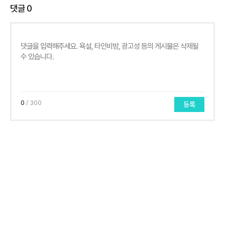
댓글
0
0
/ 300
등록