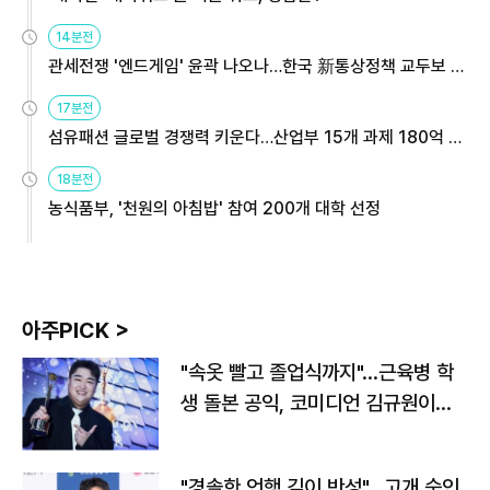
14분전
관세전쟁 '엔드게임' 윤곽 나오나…한국 新통상정책 교두보 활
용해야
17분전
섬유패션 글로벌 경쟁력 키운다…산업부 15개 과제 180억 지
원
18분전
농식품부, '천원의 아침밥' 참여 200개 대학 선정
아주PICK >
"속옷 빨고 졸업식까지"…근육병 학
생 돌본 공익, 코미디언 김규원이었
다
"경솔한 언행 깊이 반성"…고개 숙인