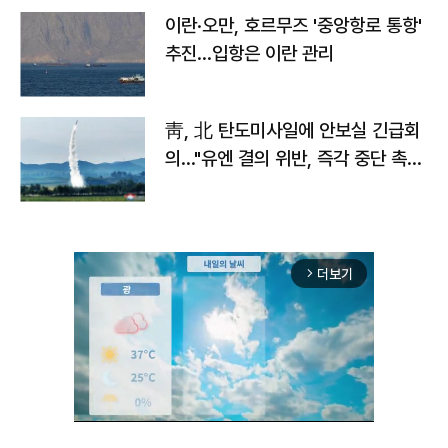
이란·오만, 호르무즈 '중앙항로 통항'
추진…입항은 이란 관리
靑, 北 탄도미사일에 안보실 긴급회
의…"유엔 결의 위반, 즉각 중단 촉
구"
더보기
arrow_forward_ios