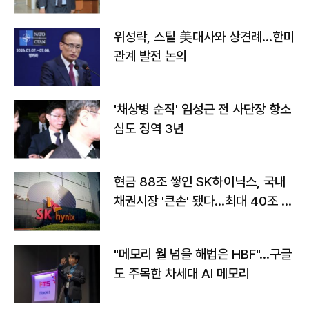
위성락, 스틸 美대사와 상견례…한미
관계 발전 논의
'채상병 순직' 임성근 전 사단장 항소
심도 징역 3년
현금 88조 쌓인 SK하이닉스, 국내
채권시장 '큰손' 됐다…최대 40조 투
자
"메모리 월 넘을 해법은 HBF"…구글
도 주목한 차세대 AI 메모리