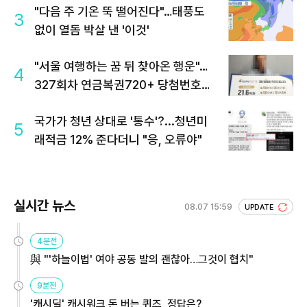
"다음 주 기온 뚝 떨어진다"…태풍도
3
없이 열돔 박살 낸 '이것'
"서울 여행하는 꿈 뒤 찾아온 행운"…
4
327회차 연금복권720+ 당첨번호조
회 주목
국가가 청년 상대로 '통수'?...청년미
5
래적금 12% 준다더니 "응, 오류야"
실시간 뉴스
08.07 15:59
UPDATE
4분전
與 "'하늘이법' 여야 공동 발의 괜찮아…그것이 협치"
9분전
'캐시딜' 캐시워크 돈 버는 퀴즈, 정답은?