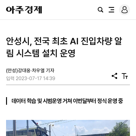
로
아
그
검
전
주
인
색
체
경
메
제
뉴
안성시, 전국 최초 AI 진입차량 알
림 시스템 설치 운영
(안성)강대웅·차우열 기자
공
텍
입력 2023-07-17 14:39
유
스
트
크
기
데이터 학습 및 시범운영 거쳐 이번달부터 정식 운영 중