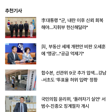
추천기사
李대통령 "군, 내란 이후 신뢰 회복
해야…지휘부 헌신해달라"
與, 부동산 세제 개편안 비판 오세훈
에 '맹공'…"공급 억제기"
합수본, 선관위 9곳 추가 압색…강남
·서초도 '투표율 허위 입력' 정황
국민의힘 윤리위, '돌려차기 실언' 서
범수·진종오 징계절차 개시