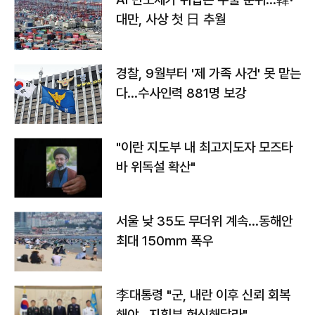
대만, 사상 첫 日 추월
경찰, 9월부터 '제 가족 사건' 못 맡는
다…수사인력 881명 보강
"이란 지도부 내 최고지도자 모즈타
바 위독설 확산"
서울 낮 35도 무더위 계속…동해안
최대 150㎜ 폭우
李대통령 "군, 내란 이후 신뢰 회복
해야…지휘부 헌신해달라"