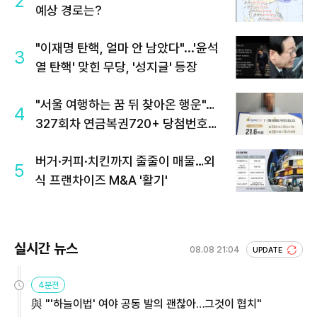
2
예상 경로는?
"이재명 탄핵, 얼마 안 남았다"...'윤석
3
열 탄핵' 맞힌 무당, '성지글' 등장
"서울 여행하는 꿈 뒤 찾아온 행운"…
4
327회차 연금복권720+ 당첨번호조
회 주목
버거·커피·치킨까지 줄줄이 매물…외
5
식 프랜차이즈 M&A '활기'
실시간 뉴스
08.08 21:04
UPDATE
4분전
與 "'하늘이법' 여야 공동 발의 괜찮아…그것이 협치"