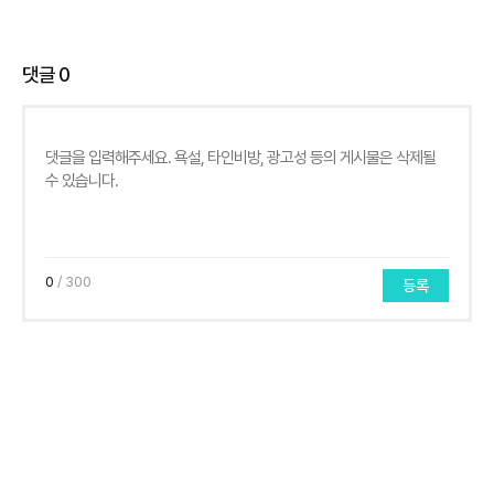
댓글
0
0
/ 300
등록