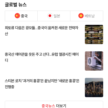
글로벌 뉴스
중국
일본
베트남
희토류 다음은 광모듈…중국이 움켜쥔 새로운 전략자
산
중국산 에어콘을 웃돈 주고 산다...유럽 열광시킨 메이
디
스티븐 로치 '과거의 홍콩'은 끝났지만 '새로운 홍콩'은
진행중
중국뉴스
더보기