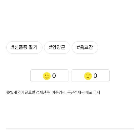
#신품종 딸기
#양양군
#육묘장
0
0
©'5개국어 글로벌 경제신문' 아주경제. 무단전재·재배포 금지