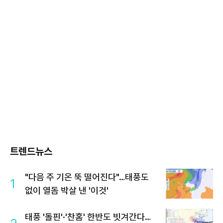
트렌드뉴스
"다음 주 기온 뚝 떨어진다"…태풍도
1
없이 열돔 박살 낸 '이것'
태풍 '돌핀'·'찬홈' 한반도 빗겨간다…