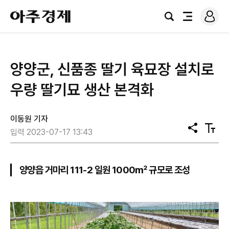
로
아
그
검
전
주
인
색
체
경
메
제
뉴
양양군, 신품종 딸기 육묘장 설치로
우량 딸기묘 생산 본격화
이동원 기자
공
텍
입력 2023-07-17 13:43
유
스
트
크
기
양양읍 거마리 111-2 일원 1000㎡ 규모로 조성