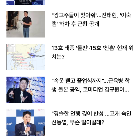
"광고주들이 찾아줘"…진태현, '이숙
캠' 하차 후 근황 공개
13호 태풍 '돌핀'·15호 '찬홈' 현재 위
치는?
"속옷 빨고 졸업식까지"…근육병 학
생 돌본 공익, 코미디언 김규원이었
다
"경솔한 언행 깊이 반성"…고개 숙인
신동엽, 무슨 일이길래?