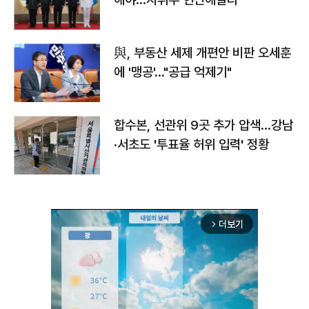
與, 부동산 세제 개편안 비판 오세훈
에 '맹공'…"공급 억제기"
합수본, 선관위 9곳 추가 압색…강남
·서초도 '투표율 허위 입력' 정황
더보기
arrow_forward_ios