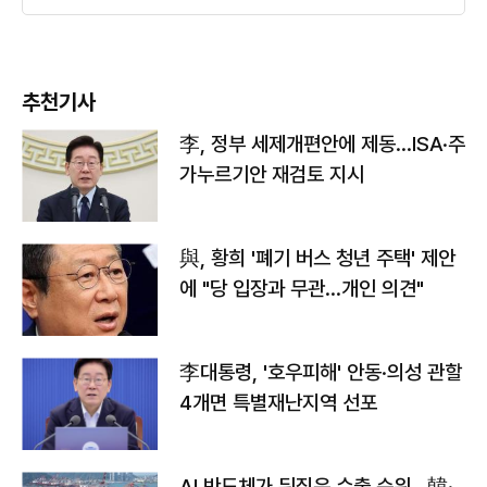
추천기사
李, 정부 세제개편안에 제동…ISA·주
가누르기안 재검토 지시
與, 황희 '폐기 버스 청년 주택' 제안
에 "당 입장과 무관…개인 의견"
李대통령, '호우피해' 안동·의성 관할
4개면 특별재난지역 선포
AI 반도체가 뒤집은 수출 순위…韓·