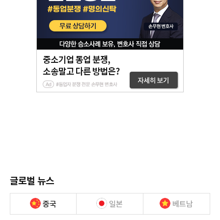
글로벌 뉴스
중국
일본
베트남