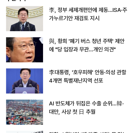
李, 정부 세제개편안에 제동…ISA·주
가누르기안 재검토 지시
與, 황희 '폐기 버스 청년 주택' 제안
에 "당 입장과 무관…개인 의견"
李대통령, '호우피해' 안동·의성 관할
4개면 특별재난지역 선포
AI 반도체가 뒤집은 수출 순위…韓·
대만, 사상 첫 日 추월