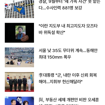
경찰, 9월부터 '제 가족 사건' 못 맡는
다…수사인력 881명 보강
"이란 지도부 내 최고지도자 모즈타
바 위독설 확산"
서울 낮 35도 무더위 계속…동해안
최대 150㎜ 폭우
李대통령 "군, 내란 이후 신뢰 회복
해야…지휘부 헌신해달라"
與, 부동산 세제 개편안 비판 오세훈