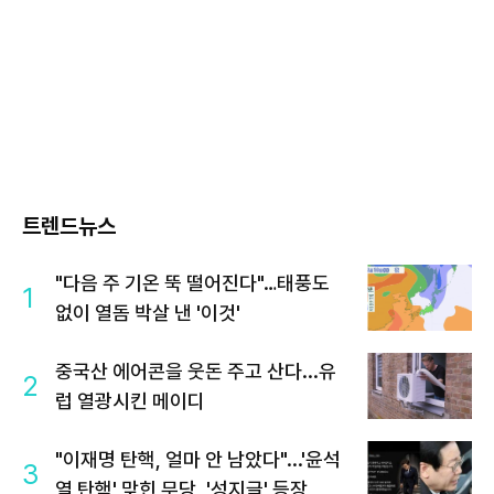
트렌드뉴스
"다음 주 기온 뚝 떨어진다"…태풍도
1
없이 열돔 박살 낸 '이것'
중국산 에어콘을 웃돈 주고 산다...유
2
럽 열광시킨 메이디
"이재명 탄핵, 얼마 안 남았다"...'윤석
3
열 탄핵' 맞힌 무당, '성지글' 등장