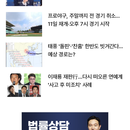
프로야구, 주말까지 전 경기 취소…
11일 재개·오후 7시 경기 시작
태풍 '돌핀'·'찬홈' 한반도 빗겨간다…
예상 경로는?
이재룡 재판行…다시 떠오른 연예계
'사고 후 미조치' 사례