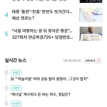
태풍 '돌핀'·'찬홈' 한반도 빗겨간다…
4
예상 경로는?
"서울 여행하는 꿈 뒤 찾아온 행운"…
5
327회차 연금복권720+ 당첨번호조
회 주목
실시간 뉴스
08.08 08:24
UPDATE
4분전
與 "'하늘이법' 여야 공동 발의 괜찮아…그것이 협치"
9분전
'캐시딜' 캐시워크 돈 버는 퀴즈, 정답은?
14분전