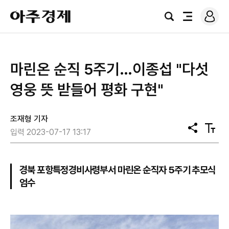
로
아
그
검
전
주
인
색
체
경
메
제
뉴
​마린온 순직 5주기…이종섭 "다섯
영웅 뜻 받들어 평화 구현"
조재형 기자
공
텍
입력 2023-07-17 13:17
유
스
트
크
기
경북 포항특정경비사령부서 마린온 순직자 5주기 추모식
엄수