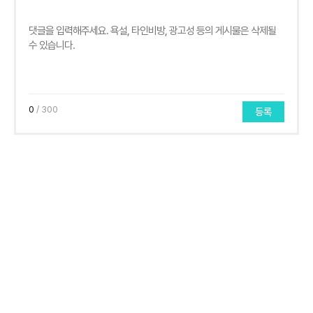
0
/ 300
등록