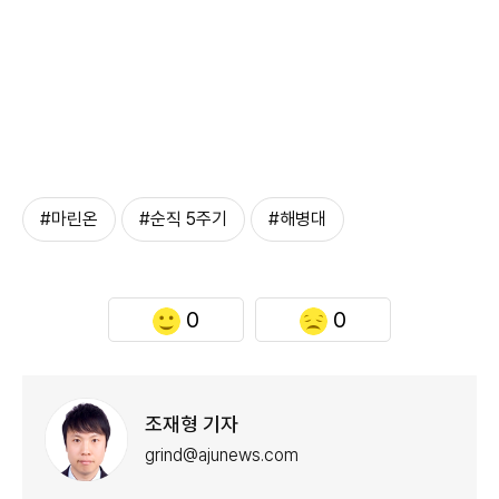
#마린온
#순직 5주기
#해병대
0
0
조재형 기자
grind@ajunews.com