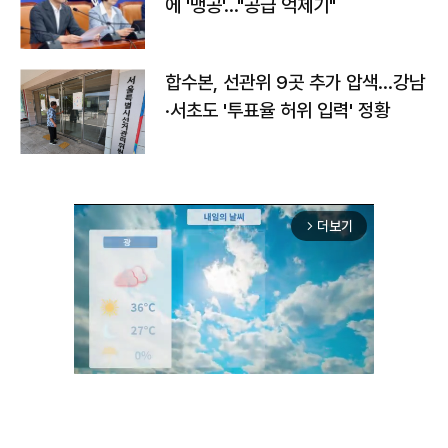
에 '맹공'…"공급 억제기"
합수본, 선관위 9곳 추가 압색…강남
·서초도 '투표율 허위 입력' 정황
더보기
arrow_forward_ios
Unmute