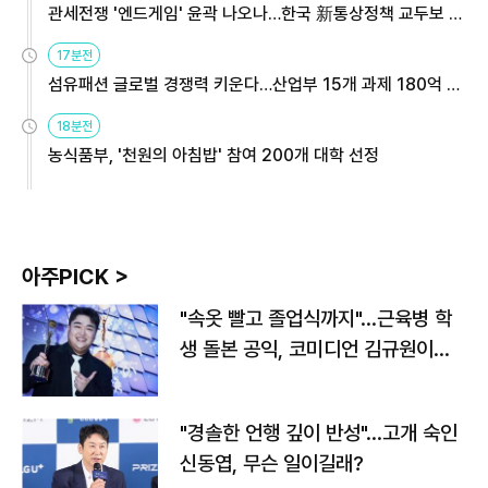
관세전쟁 '엔드게임' 윤곽 나오나…한국 新통상정책 교두보 활
용해야
17분전
섬유패션 글로벌 경쟁력 키운다…산업부 15개 과제 180억 지
원
18분전
농식품부, '천원의 아침밥' 참여 200개 대학 선정
아주PICK >
"속옷 빨고 졸업식까지"…근육병 학
생 돌본 공익, 코미디언 김규원이었
다
"경솔한 언행 깊이 반성"…고개 숙인
신동엽, 무슨 일이길래?