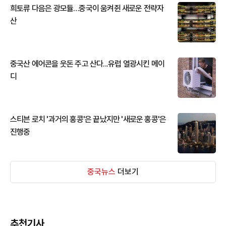
희토류 다음은 광모듈…중국이 움켜쥔 새로운 전략자
산
중국산 에어콘을 웃돈 주고 산다...유럽 열광시킨 메이
디
스티븐 로치 '과거의 홍콩'은 끝났지만 '새로운 홍콩'은
진행중
중국뉴스
더보기
추천기사