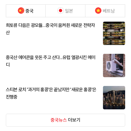
중국
일본
베트남
희토류 다음은 광모듈…중국이 움켜쥔 새로운 전략자
산
중국산 에어콘을 웃돈 주고 산다...유럽 열광시킨 메이
디
스티븐 로치 '과거의 홍콩'은 끝났지만 '새로운 홍콩'은
진행중
중국뉴스
더보기