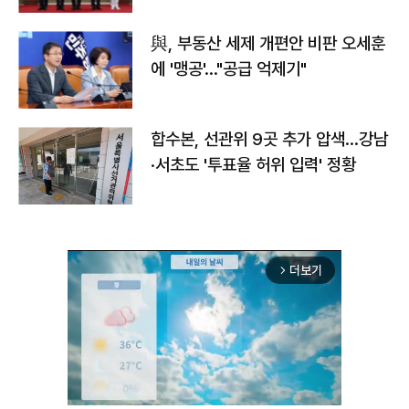
與, 부동산 세제 개편안 비판 오세훈
에 '맹공'…"공급 억제기"
합수본, 선관위 9곳 추가 압색…강남
·서초도 '투표율 허위 입력' 정황
더보기
arrow_forward_ios