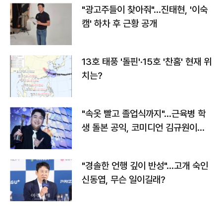
"광고주들이 찾아줘"…진태현, '이숙
캠' 하차 후 근황 공개
13호 태풍 '돌핀'·15호 '찬홈' 현재 위
치는?
"속옷 빨고 졸업식까지"…근육병 학
생 돌본 공익, 코미디언 김규원이었
다
"경솔한 언행 깊이 반성"…고개 숙인
신동엽, 무슨 일이길래?