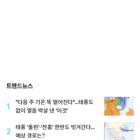
트렌드뉴스
"다음 주 기온 뚝 떨어진다"…태풍도
1
없이 열돔 박살 낸 '이것'
태풍 '돌핀'·'찬홈' 한반도 빗겨간다…
2
예상 경로는?