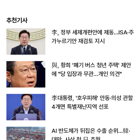
추천기사
李, 정부 세제개편안에 제동…ISA·주
가누르기안 재검토 지시
與, 황희 '폐기 버스 청년 주택' 제안
에 "당 입장과 무관…개인 의견"
李대통령, '호우피해' 안동·의성 관할
4개면 특별재난지역 선포
AI 반도체가 뒤집은 수출 순위…韓·
대만, 사상 첫 日 추월