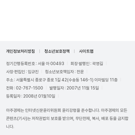
Unmute
개인정보처리방침
청소년보호정책
사이트맵
정기간행등록번호 : 서울 아 00493
회장·발행인 : 곽영길
사장·편집인 : 임규진
청소년보호책임자 : 전운
주소 : 서울특별시 종로구 종로 1길 42(수송동 146-1) 이마빌딩 11층
전화 : 02-767-1500
발행일자 : 2007년 11월 15일
등록일자 : 2008년 01월10일
아주경제는 인터넷신문윤리위원회 윤리강령을 준수합니다. 아주경제의 모든
콘텐츠(기사)는 저작권법의 보호를 받으며, 무단전재, 복사, 배포 등을 금지합
니다.