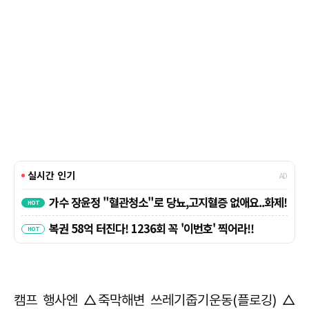
캠프 행사엔 △죽막해변 쓰레기줍기운동(플로깅) △