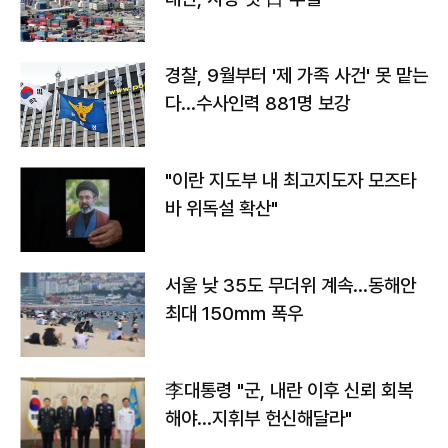
경찰, 9월부터 '제 가족 사건' 못 맡는
다…수사인력 881명 보강
"이란 지도부 내 최고지도자 모즈타
바 위독설 확산"
서울 낮 35도 무더위 계속…동해안
최대 150㎜ 폭우
李대통령 "군, 내란 이후 신뢰 회복
해야…지휘부 헌신해달라"