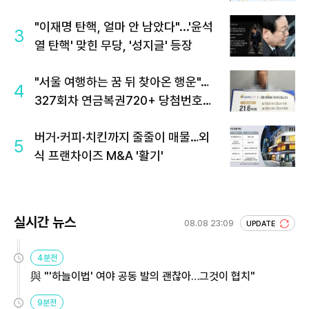
"이재명 탄핵, 얼마 안 남았다"...'윤석
3
열 탄핵' 맞힌 무당, '성지글' 등장
"서울 여행하는 꿈 뒤 찾아온 행운"…
4
327회차 연금복권720+ 당첨번호조
회 주목
버거·커피·치킨까지 줄줄이 매물…외
5
식 프랜차이즈 M&A '활기'
실시간 뉴스
08.08 23:09
UPDATE
4분전
與 "'하늘이법' 여야 공동 발의 괜찮아…그것이 협치"
9분전