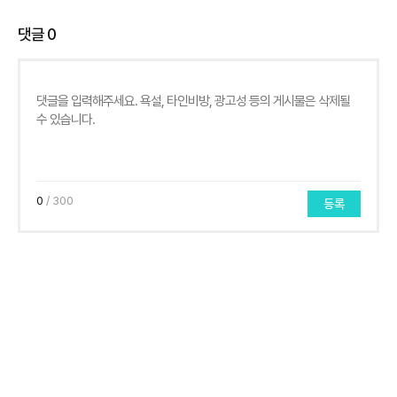
댓글
0
0
/ 300
등록