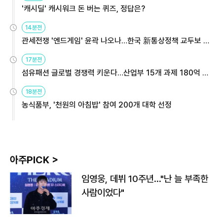
'캐시딜' 캐시워크 돈 버는 퀴즈, 정답은?
14분전
관세전쟁 '엔드게임' 윤곽 나오나…한국 新통상정책 교두보 활
용해야
17분전
섬유패션 글로벌 경쟁력 키운다…산업부 15개 과제 180억 지
원
18분전
농식품부, '천원의 아침밥' 참여 200개 대학 선정
아주PICK >
임영웅, 데뷔 10주년…"난 늘 부족한
사람이었다"