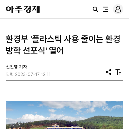
로
아
그
검
전
주
인
색
체
경
메
제
뉴
환경부 '플라스틱 사용 줄이는 환경
방학 선포식' 열어
신진영 기자
공
텍
입력 2023-07-17 12:11
유
스
트
크
기