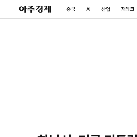
아
중국
AI
산업
재테크
주
경
제