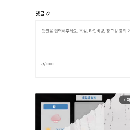
댓글
0
0
/ 300
더
arrow_forward_ios