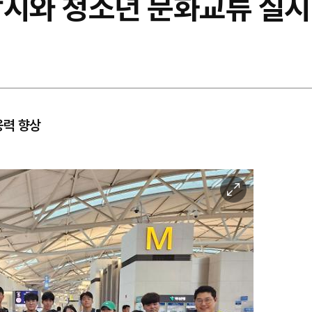
락시와 청소년 문화교류 실시
응력 향상
이
미
지
확
대