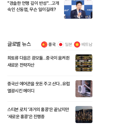
"경솔한 언행 깊이 반성"…고개
숙인 신동엽, 무슨 일이길래?
글로벌 뉴스
중국
일본
베트남
희토류 다음은 광모듈…중국이 움켜쥔
새로운 전략자산
중국산 에어콘을 웃돈 주고 산다...유럽
열광시킨 메이디
스티븐 로치 '과거의 홍콩'은 끝났지만
'새로운 홍콩'은 진행중