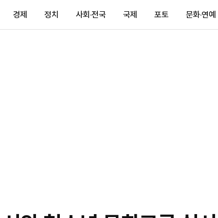
경제
정치
사회·전국
국제
포토
문화·연예