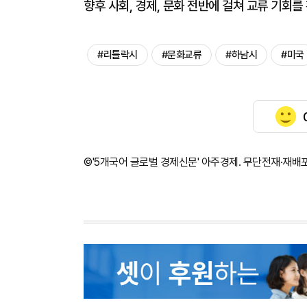
향후 사회, 경제, 문화 전반에 걸쳐 교류 기회를
#리틀락시
#문화교류
#하남시
#미국
©'5개국어 글로벌 경제신문' 아주경제. 무단전재·재배