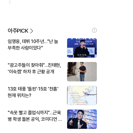
아주PICK
임영웅, 데뷔 10주년…"난 늘
부족한 사람이었다"
"광고주들이 찾아줘"…진태현,
'이숙캠' 하차 후 근황 공개
13호 태풍 '돌핀'·15호 '찬홈'
현재 위치는?
"속옷 빨고 졸업식까지"…근육
병 학생 돌본 공익, 코미디언 김
규원이었다