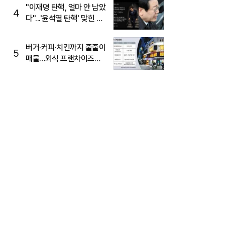
주목
"이재명 탄핵, 얼마 안 남았
4
다"...'윤석열 탄핵' 맞힌 무
당, '성지글' 등장
버거·커피·치킨까지 줄줄이
5
매물…외식 프랜차이즈
M&A '활기'