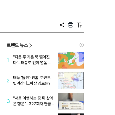
공
프
텍
유
린
스
트
트
크
기
트렌드 뉴스
"다음 주 기온 뚝 떨어진
1
다"…태풍도 없이 열돔 박
살 낸 '이것'
태풍 '돌핀'·'찬홈' 한반도
2
빗겨간다…예상 경로는?
"서울 여행하는 꿈 뒤 찾아
3
온 행운"…327회차 연금
복권720+ 당첨번호조회