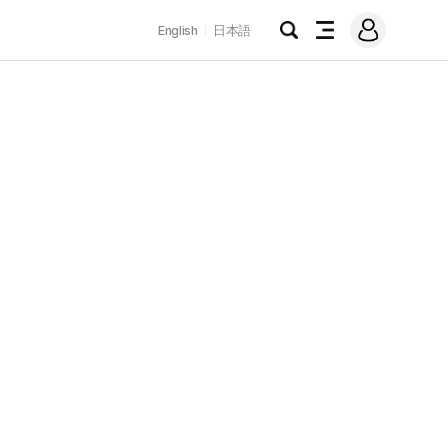
로
English
日本語
그
검
전
인
색
체
메
뉴