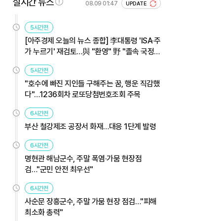
실시간 뉴스
08.09 01:47
UPDATE
5시간전
[아주경제 오늘의 뉴스 종합] 李대통령 'ISA·주
가 누르기' 재검토…與 "환영" 野 "졸속 국정"
外
5시간전
"호수에 빠진 지인들 구해주는 꿈, 행운 직감했
다"…1236회차 로또당첨번호조회 주목
6시간전
부산 철강제조 공장서 화재…대응 1단계 발령
6시간전
명현관 해남군수, 주말 폭염·가뭄 현장점
검…"군민 안전 최우선"
6시간전
사순문 장흥군수, 주말 가뭄 현장 점검…"피해
최소화 총력"