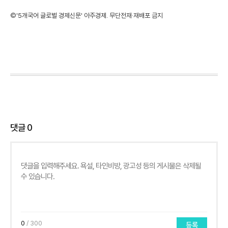
©'5개국어 글로벌 경제신문' 아주경제. 무단전재·재배포 금지
댓글
0
0
/ 300
등록