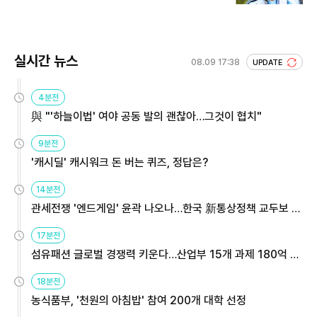
실시간 뉴스
08.09 17:38
UPDATE
4분전
與 "'하늘이법' 여야 공동 발의 괜찮아…그것이 협치"
9분전
'캐시딜' 캐시워크 돈 버는 퀴즈, 정답은?
14분전
관세전쟁 '엔드게임' 윤곽 나오나…한국 新통상정책 교두보 활
용해야
17분전
섬유패션 글로벌 경쟁력 키운다…산업부 15개 과제 180억 지
원
18분전
농식품부, '천원의 아침밥' 참여 200개 대학 선정