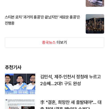
스티븐 로치 '과거의 홍콩'은 끝났지만 '새로운 홍콩'은
진행중
중국뉴스
더보기
추천기사
김민석, 제주·인천서 정청래 누르고
2승째…2대1 구도 완성
李 "결혼, 희망찬 새 출발돼야"… 대