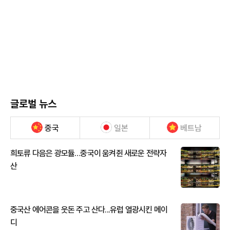
글로벌 뉴스
중국
일본
베트남
희토류 다음은 광모듈…중국이 움켜쥔 새로운 전략자
산
중국산 에어콘을 웃돈 주고 산다...유럽 열광시킨 메이
디