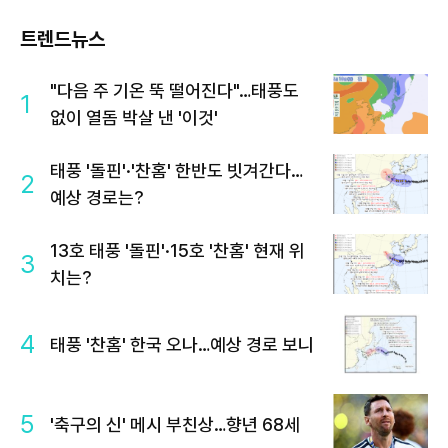
트렌드뉴스
"다음 주 기온 뚝 떨어진다"…태풍도
1
없이 열돔 박살 낸 '이것'
태풍 '돌핀'·'찬홈' 한반도 빗겨간다…
2
예상 경로는?
13호 태풍 '돌핀'·15호 '찬홈' 현재 위
3
치는?
4
태풍 '찬홈' 한국 오나…예상 경로 보니
5
'축구의 신' 메시 부친상…향년 68세