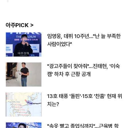
아주PICK >
임영웅, 데뷔 10주년…"난 늘 부족한
사람이었다"
"광고주들이 찾아줘"…진태현, '이숙
캠' 하차 후 근황 공개
13호 태풍 '돌핀'·15호 '찬홈' 현재 위
치는?
"속옷 빨고 졸업식까지"…근육병 학