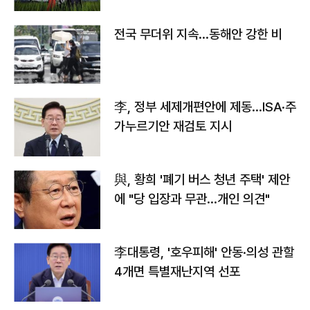
전국 무더위 지속…동해안 강한 비
李, 정부 세제개편안에 제동…ISA·주
가누르기안 재검토 지시
與, 황희 '폐기 버스 청년 주택' 제안
에 "당 입장과 무관…개인 의견"
李대통령, '호우피해' 안동·의성 관할
4개면 특별재난지역 선포