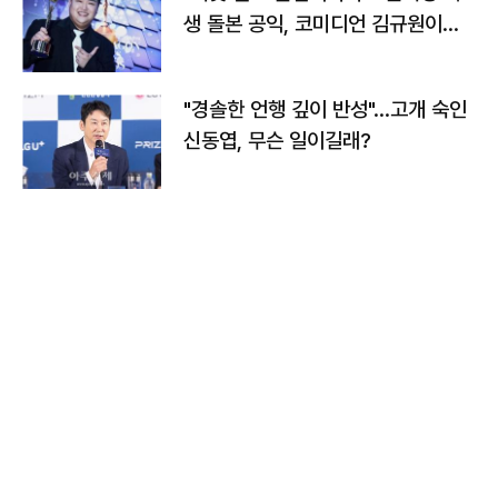
생 돌본 공익, 코미디언 김규원이었
다
"경솔한 언행 깊이 반성"…고개 숙인
신동엽, 무슨 일이길래?