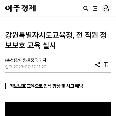
로
아
그
검
전
주
인
색
체
경
메
제
뉴
강원특별자치도교육청, 전 직원 정
보보호 교육 실시
(춘천)강대웅·윤중국 기자
공
텍
입력 2023-07-17 11:20
유
스
트
크
기
정보보호 교육으로 인식 향상 및 사고 예방