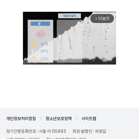
더보기
arrow_forward_ios
Unmute
개인정보처리방침
청소년보호정책
사이트맵
정기간행등록번호 : 서울 아 00493
회장·발행인 : 곽영길