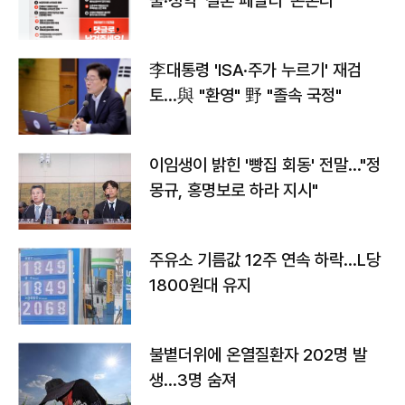
출·청약 '결혼 페널티' 손본다
李대통령 'ISA·주가 누르기' 재검
토…與 "환영" 野 "졸속 국정"
이임생이 밝힌 '빵집 회동' 전말…"정
몽규, 홍명보로 하라 지시"
주유소 기름값 12주 연속 하락…L당
1800원대 유지
불볕더위에 온열질환자 202명 발
생…3명 숨져