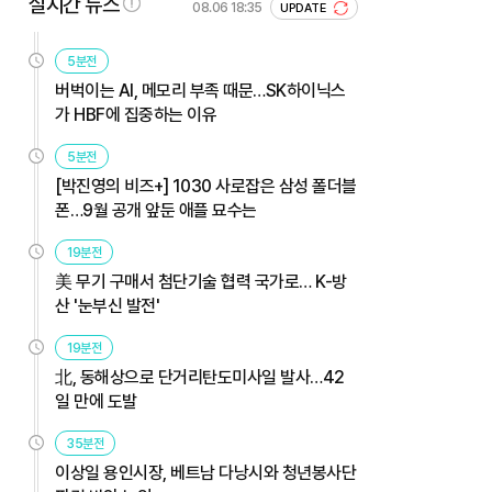
실시간 뉴스
08.06 18:35
UPDATE
5분전
버벅이는 AI, 메모리 부족 때문…SK하이닉스
가 HBF에 집중하는 이유
5분전
[박진영의 비즈+] 1030 사로잡은 삼성 폴더블
폰…9월 공개 앞둔 애플 묘수는
19분전
美 무기 구매서 첨단기술 협력 국가로… K-방
산 '눈부신 발전'
19분전
北, 동해상으로 단거리탄도미사일 발사…42
일 만에 도발
35분전
이상일 용인시장, 베트남 다낭시와 청년봉사단