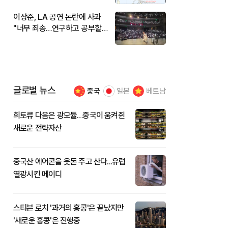
이상준, LA 공연 논란에 사과
"너무 죄송…연구하고 공부할
것"
글로벌 뉴스
중국
일본
베트남
희토류 다음은 광모듈…중국이 움켜쥔
새로운 전략자산
중국산 에어콘을 웃돈 주고 산다...유럽
열광시킨 메이디
스티븐 로치 '과거의 홍콩'은 끝났지만
'새로운 홍콩'은 진행중