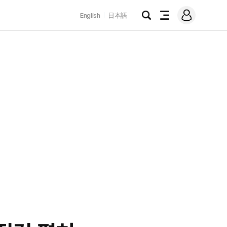
로
English
日本語
그
검
전
인
색
체
메
뉴