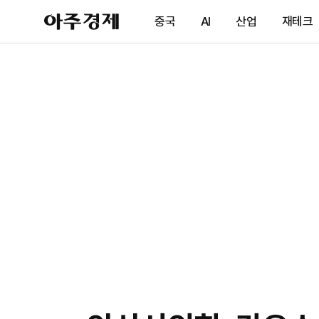
아
중국
AI
산업
재테크
주
경
제