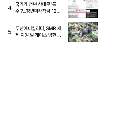
국가가 청년 상대로 '통
4
수'?...청년미래적금 12%
준다더니 "응, 오류야"
두산에너빌리티, SMR 세
5
제 지원·빌 게이츠 방한 기
대에 5%대 강세