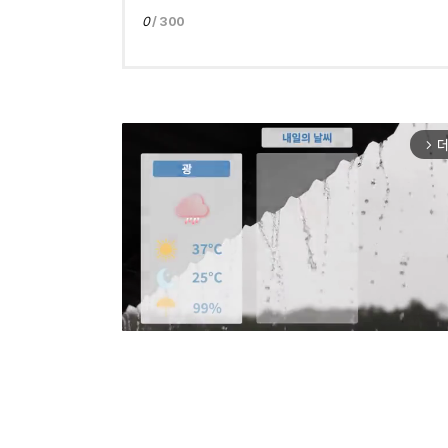
0
/ 300
더
arrow_forward_ios
Mut