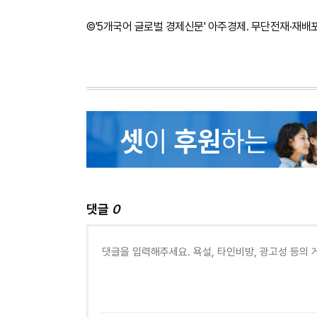
©'5개국어 글로벌 경제신문' 아주경제. 무단전재·재배
댓글
0