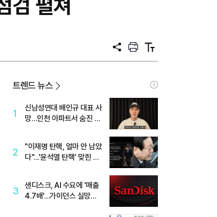
점검 펼쳐
공
프
텍
유
린
스
트
트
크
기
트렌드 뉴스
신남성연대 배인규 대표 사
1
망…인천 아파트서 숨진 채
발견
"이재명 탄핵, 얼마 안 남았
2
다"...'윤석열 탄핵' 맞힌 무
당, '성지글' 등장
샌디스크, AI 수요에 '매출
3
4.7배'…가이던스 실망에
'주가는 하락'