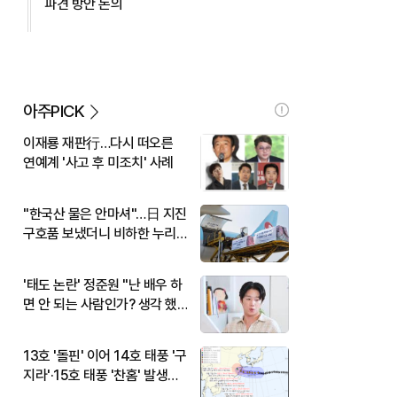
파견 방안 논의
아주PICK
이재룡 재판行…다시 떠오른
연예계 '사고 후 미조치' 사례
"한국산 물은 안마셔"…日 지진
구호품 보냈더니 비하한 누리
꾼
'태도 논란' 정준원 "난 배우 하
면 안 되는 사람인가? 생각 했
다"
13호 '돌핀' 이어 14호 태풍 '구
지라'·15호 태풍 '찬홈' 발생…
현재 위치와 이동경로는?