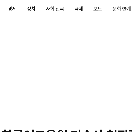
경제
정치
사회·전국
국제
포토
문화·연예