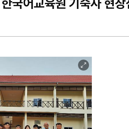
 한국어교육원 기숙사 현장
이
미
지
확
대