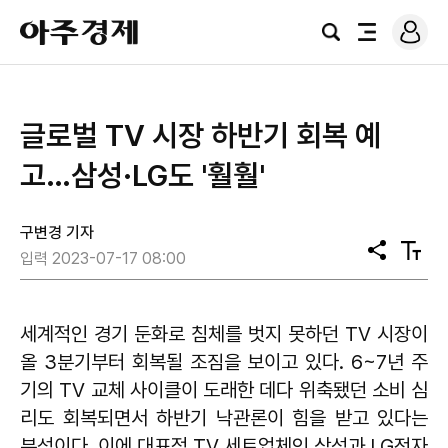
로
아
그
검
전
주
인
색
체
경
메
제
뉴
​글로벌 TV 시장 하반기 회복 예
고…삼성·LG도 '훨훨'
구변경 기자
공
텍
입력 2023-07-17 08:00
유
스
트
크
기
세계적인 경기 둔화로 침체를 벗지 못하던 TV 시장이
올 3분기부터 회복될 조짐을 보이고 있다. 6~7년 주
기의 TV 교체 사이클이 도래한 데다 위축됐던 소비 심
리도 회복되면서 하반기 낙관론이 힘을 받고 있다는
분석이다. 이에 대표적 TV 세트업체인 삼성과 LG전자