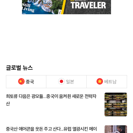
글로벌 뉴스
중국
일본
베트남
희토류 다음은 광모듈…중국이 움켜쥔 새로운 전략자
산
중국산 에어콘을 웃돈 주고 산다...유럽 열광시킨 메이