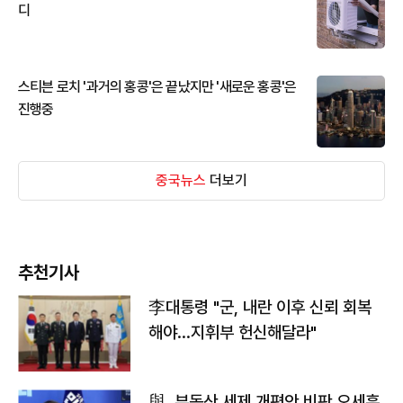
디
스티븐 로치 '과거의 홍콩'은 끝났지만 '새로운 홍콩'은
진행중
중국뉴스
더보기
추천기사
李대통령 "군, 내란 이후 신뢰 회복
해야…지휘부 헌신해달라"
與, 부동산 세제 개편안 비판 오세훈