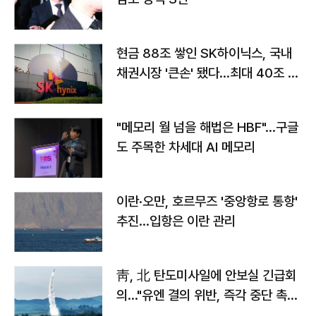
현금 88조 쌓인 SK하이닉스, 국내
채권시장 '큰손' 됐다…최대 40조 투
자
"메모리 월 넘을 해법은 HBF"…구글
도 주목한 차세대 AI 메모리
이란·오만, 호르무즈 '중앙항로 통항'
추진…입항은 이란 관리
靑, 北 탄도미사일에 안보실 긴급회
의…"유엔 결의 위반, 즉각 중단 촉
구"