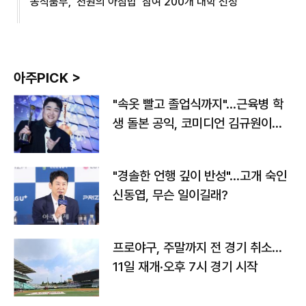
농식품부, '천원의 아침밥' 참여 200개 대학 선정
아주PICK >
"속옷 빨고 졸업식까지"…근육병 학
생 돌본 공익, 코미디언 김규원이었
다
"경솔한 언행 깊이 반성"…고개 숙인
신동엽, 무슨 일이길래?
프로야구, 주말까지 전 경기 취소…
11일 재개·오후 7시 경기 시작