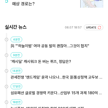
5
예상 경로는?
실시간 뉴스
08.07 18:57
UPDATE
4분전
與 "'하늘이법' 여야 공동 발의 괜찮아…그것이 협치"
9분전
'캐시딜' 캐시워크 돈 버는 퀴즈, 정답은?
14분전
관세전쟁 '엔드게임' 윤곽 나오나…한국 新통상정책 교두보 활
용해야
17분전
섬유패션 글로벌 경쟁력 키운다…산업부 15개 과제 180억 지
원
18분전