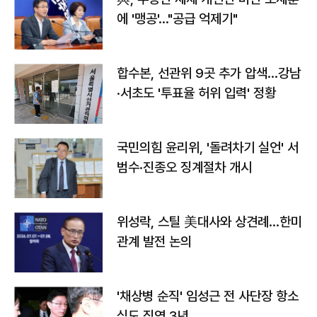
에 '맹공'…"공급 억제기"
합수본, 선관위 9곳 추가 압색…강남
·서초도 '투표율 허위 입력' 정황
국민의힘 윤리위, '돌려차기 실언' 서
범수·진종오 징계절차 개시
위성락, 스틸 美대사와 상견례…한미
관계 발전 논의
'채상병 순직' 임성근 전 사단장 항소
심도 징역 3년