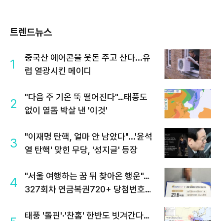
트렌드뉴스
중국산 에어콘을 웃돈 주고 산다...유
1
럽 열광시킨 메이디
"다음 주 기온 뚝 떨어진다"…태풍도
2
없이 열돔 박살 낸 '이것'
"이재명 탄핵, 얼마 안 남았다"...'윤석
3
열 탄핵' 맞힌 무당, '성지글' 등장
"서울 여행하는 꿈 뒤 찾아온 행운"…
4
327회차 연금복권720+ 당첨번호조
회 주목
태풍 '돌핀'·'찬홈' 한반도 빗겨간다…