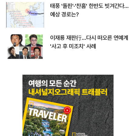
태풍 '돌핀'·'찬홈' 한반도 빗겨간다…
예상 경로는?
이재룡 재판行…다시 떠오른 연예계
'사고 후 미조치' 사례