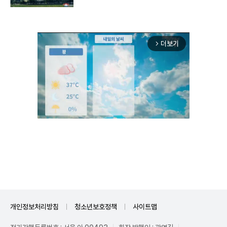
더보기
arrow_forward_ios
Unmute
개인정보처리방침
청소년보호정책
사이트맵