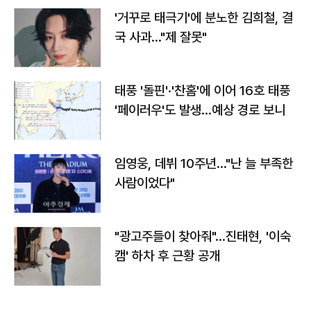
'거꾸로 태극기'에 분노한 김희철, 결
국 사과…"제 잘못"
태풍 '돌핀'·'찬홈'에 이어 16호 태풍
'페이러우'도 발생…예상 경로 보니
임영웅, 데뷔 10주년…"난 늘 부족한
사람이었다"
"광고주들이 찾아줘"…진태현, '이숙
캠' 하차 후 근황 공개