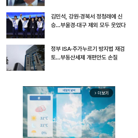
김민석, 강원·경북서 정청래에 신
승…부울경·대구 제외 모두 웃었다
정부 ISA·주가누르기 방지법 재검
토…부동산세제 개편안도 손질
더보기
arrow_forward_ios