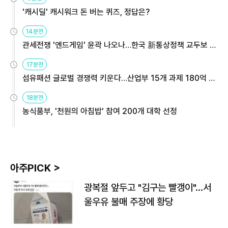
'캐시딜' 캐시워크 돈 버는 퀴즈, 정답은?
14분전
관세전쟁 '엔드게임' 윤곽 나오나…한국 新통상정책 교두보 활
용해야
17분전
섬유패션 글로벌 경쟁력 키운다…산업부 15개 과제 180억 지
원
18분전
농식품부, '천원의 아침밥' 참여 200개 대학 선정
아주PICK >
광복절 앞두고 "김구는 빨갱이"…서
울우유 불매 주장에 황당