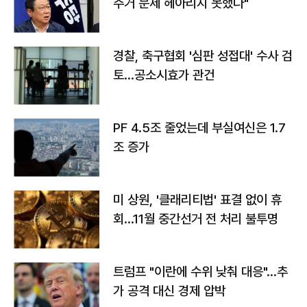
주거 문제 헤아리지 못했다"
경찰, 축구협회 '심판 성접대' 수사 검
토…공소시효가 관건
PF 4.5조 줄었는데 부실여신은 1.7
조 증가
미 상원, '클래리티법' 표결 없이 휴
회…11월 중간선거 전 처리 불투명
트럼프 "이란에 수위 낮춰 대응"…추
가 공격 대신 경제 압박