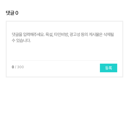
댓글
0
0
/ 300
등록