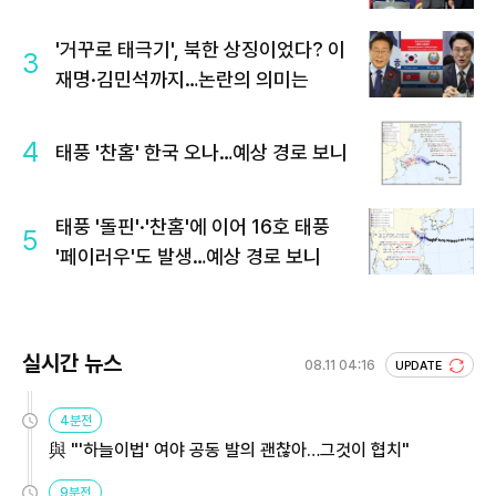
'거꾸로 태극기', 북한 상징이었다? 이
3
재명·김민석까지…논란의 의미는
4
태풍 '찬홈' 한국 오나…예상 경로 보니
태풍 '돌핀'·'찬홈'에 이어 16호 태풍
5
'페이러우'도 발생…예상 경로 보니
실시간 뉴스
08.11 04:16
UPDATE
4분전
與 "'하늘이법' 여야 공동 발의 괜찮아…그것이 협치"
9분전