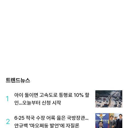
트렌드뉴스
아이 둘이면 고속도로 통행료 10% 할
1
인…오늘부터 신청 시작
6·25 적국 수장 어록 읊은 국방장관…
2
안규백 '마오쩌둥 발언'에 자질론