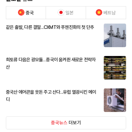
중국
일본
베트남
같은 출발, 다른 결말...CXMT와 푸젠진화의 첫 단추
희토류 다음은 광모듈…중국이 움켜쥔 새로운 전략자
산
중국산 에어콘을 웃돈 주고 산다...유럽 열광시킨 메이
디
중국뉴스
더보기