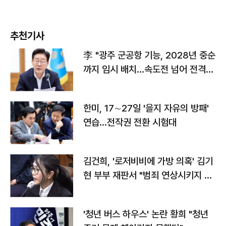
추천기사
李 "광주 군공항 기능, 2028년 중순
까지 임시 배치…속도전 넘어 전격
전"
한미, 17∼27일 '을지 자유의 방패'
연습…전작권 전환 시험대
김건희, '로저비비에 가방 의혹' 김기
현 부부 재판서 "범죄 연상시키지 말
라"
'청년 버스 하우스' 논란 황희 "청년