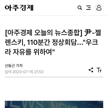
로
아
그
검
전
주
인
색
체
경
메
제
뉴
​[아주경제 오늘의 뉴스종합] 尹-젤
렌스키, 110분간 정상회담..."우크
라 자유를 위하여"
신동근 기자
공
텍
입력 2023-07-15 21:53
유
스
트
크
기