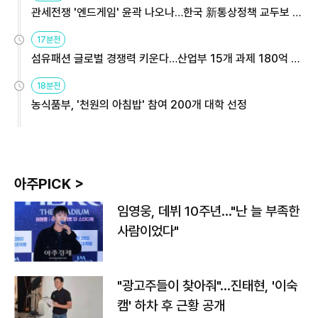
관세전쟁 '엔드게임' 윤곽 나오나…한국 新통상정책 교두보 활
용해야
17분전
섬유패션 글로벌 경쟁력 키운다…산업부 15개 과제 180억 지
원
18분전
농식품부, '천원의 아침밥' 참여 200개 대학 선정
아주PICK >
임영웅, 데뷔 10주년…"난 늘 부족한
사람이었다"
"광고주들이 찾아줘"…진태현, '이숙
캠' 하차 후 근황 공개