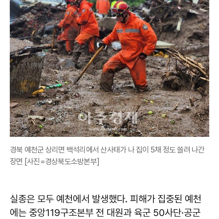
경북 예천군 상리면 백석리에서 산사태가 나 집이 5채 정도 쓸려 나간
장면 [사진=경상북도소방본부]
실종은 모두 예천에서 발생했다. 피해가 집중된 예천
에는 중앙119구조본부 전 대원과 육군 50사단·공군