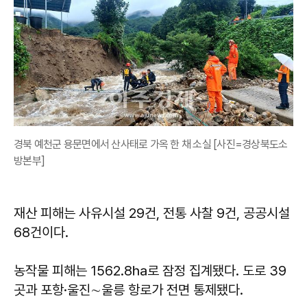
경북 예천군 용문면에서 산사태로 가옥 한 채 소실 [사진=경상북도소
방본부]
재산 피해는 사유시설 29건, 전통 사찰 9건, 공공시설
68건이다.
농작물 피해는 1562.8㏊로 잠정 집계됐다. 도로 39
곳과 포항·울진∼울릉 항로가 전면 통제됐다.