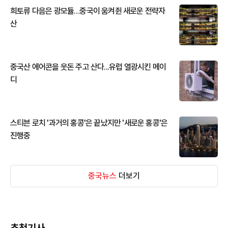
희토류 다음은 광모듈…중국이 움켜쥔 새로운 전략자
산
중국산 에어콘을 웃돈 주고 산다...유럽 열광시킨 메이
디
스티븐 로치 '과거의 홍콩'은 끝났지만 '새로운 홍콩'은
진행중
중국뉴스
더보기
추천기사