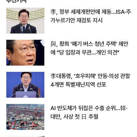
李, 정부 세제개편안에 제동…ISA·주
가누르기안 재검토 지시
與, 황희 '폐기 버스 청년 주택' 제안
에 "당 입장과 무관…개인 의견"
李대통령, '호우피해' 안동·의성 관할
4개면 특별재난지역 선포
AI 반도체가 뒤집은 수출 순위…韓·
대만, 사상 첫 日 추월