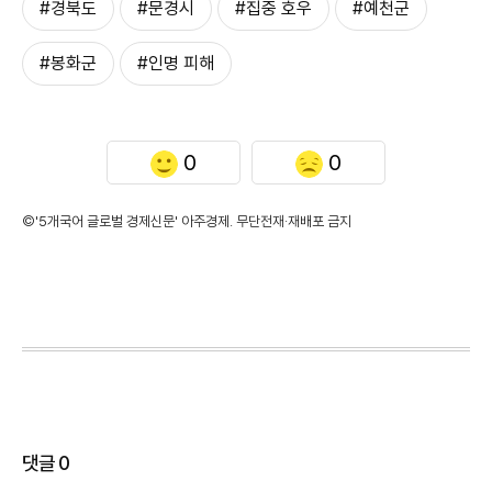
#경북도
#문경시
#집중 호우
#예천군
#봉화군
#인명 피해
0
0
©'5개국어 글로벌 경제신문' 아주경제. 무단전재·재배포 금지
댓글
0