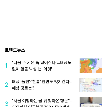
트렌드뉴스
"다음 주 기온 뚝 떨어진다"…태풍도
1
없이 열돔 박살 낸 '이것'
태풍 '돌핀'·'찬홈' 한반도 빗겨간다…
2
예상 경로는?
"서울 여행하는 꿈 뒤 찾아온 행운"…
3