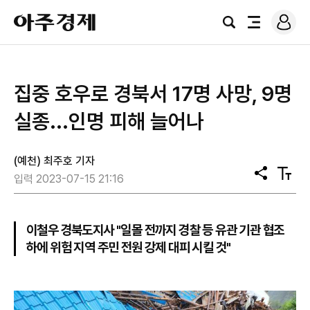
로
아
그
검
전
주
인
색
체
경
메
제
뉴
집중 호우로 경북서 17명 사망, 9명
실종...인명 피해 늘어나
(예천) 최주호 기자
공
텍
입력 2023-07-15 21:16
유
스
트
크
기
이철우 경북도지사 "일몰 전까지 경찰 등 유관 기관 협조
하에 위험 지역 주민 전원 강제 대피 시킬 것"