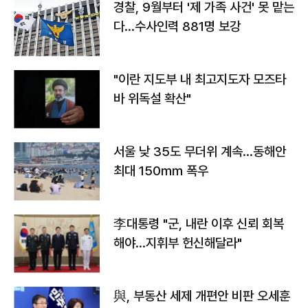
경찰, 9월부터 '제 가족 사건' 못 맡는
다…수사인력 881명 보강
"이란 지도부 내 최고지도자 모즈타
바 위독설 확산"
서울 낮 35도 무더위 계속…동해안
최대 150㎜ 폭우
李대통령 "군, 내란 이후 신뢰 회복
해야…지휘부 헌신해달라"
與, 부동산 세제 개편안 비판 오세훈