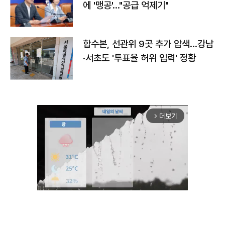
에 '맹공'…"공급 억제기"
합수본, 선관위 9곳 추가 압색…강남
·서초도 '투표율 허위 입력' 정황
더보기
arrow_forward_ios
Mute