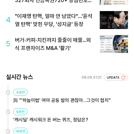
327회차 연금복권720+ 당첨번호조
회 주목
"이재명 탄핵, 얼마 안 남았다"...'윤석
4
열 탄핵' 맞힌 무당, '성지글' 등장
버거·커피·치킨까지 줄줄이 매물…외
5
식 프랜차이즈 M&A '활기'
실시간 뉴스
08.09 01:31
UPDATE
4분전
與 "'하늘이법' 여야 공동 발의 괜찮아…그것이 협치"
9분전
'캐시딜' 캐시워크 돈 버는 퀴즈, 정답은?
14분전