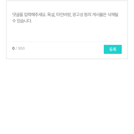
0
/ 300
등록