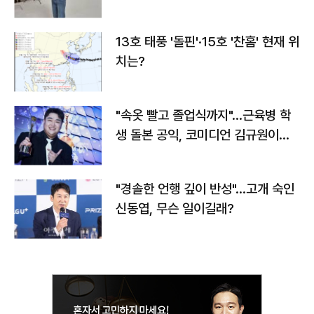
13호 태풍 '돌핀'·15호 '찬홈' 현재 위
치는?
"속옷 빨고 졸업식까지"…근육병 학
생 돌본 공익, 코미디언 김규원이었
다
"경솔한 언행 깊이 반성"…고개 숙인
신동엽, 무슨 일이길래?