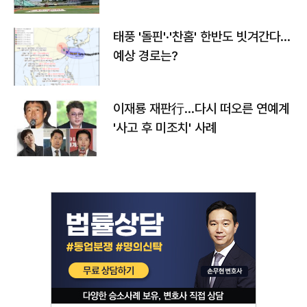
태풍 '돌핀'·'찬홈' 한반도 빗겨간다…
예상 경로는?
이재룡 재판行…다시 떠오른 연예계
'사고 후 미조치' 사례