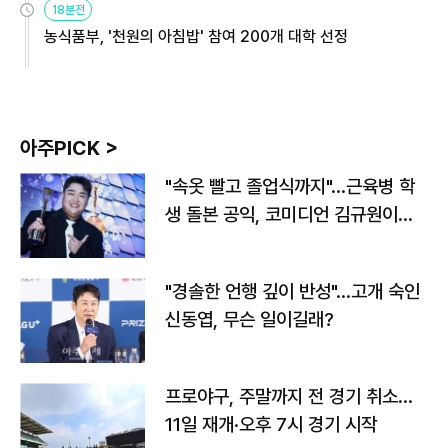
18분전
농식품부, '천원의 아침밥' 참여 200개 대학 선정
아주PICK >
"속옷 빨고 졸업식까지"…근육병 학
생 돌본 공익, 코미디언 김규원이었
다
"경솔한 언행 깊이 반성"…고개 숙인
신동엽, 무슨 일이길래?
프로야구, 주말까지 전 경기 취소…
11일 재개·오후 7시 경기 시작