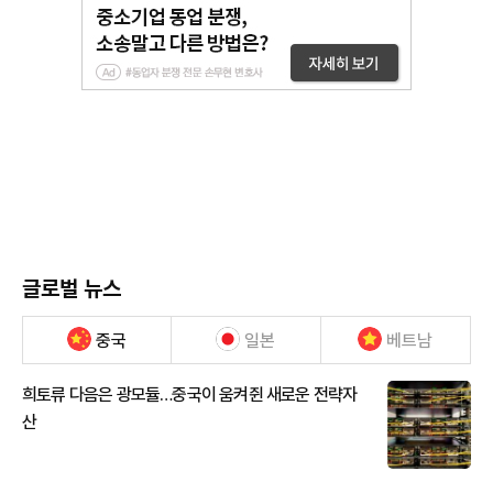
글로벌 뉴스
중국
일본
베트남
희토류 다음은 광모듈…중국이 움켜쥔 새로운 전략자
산