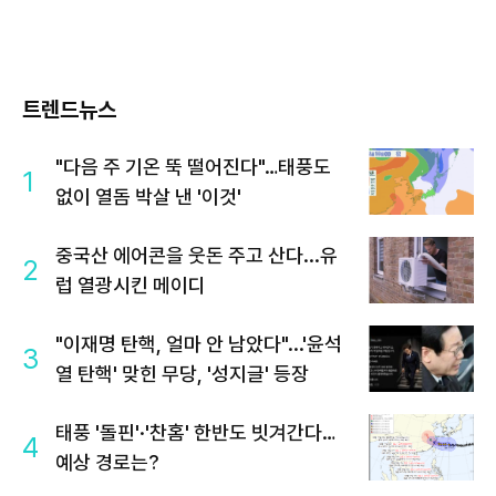
트렌드뉴스
"다음 주 기온 뚝 떨어진다"…태풍도
1
없이 열돔 박살 낸 '이것'
중국산 에어콘을 웃돈 주고 산다...유
2
럽 열광시킨 메이디
"이재명 탄핵, 얼마 안 남았다"...'윤석
3
열 탄핵' 맞힌 무당, '성지글' 등장
태풍 '돌핀'·'찬홈' 한반도 빗겨간다…
4
예상 경로는?