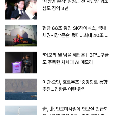
'채상병 순직' 임성근 전 사단장 항소
심도 징역 3년
현금 88조 쌓인 SK하이닉스, 국내
채권시장 '큰손' 됐다…최대 40조 투
자
"메모리 월 넘을 해법은 HBF"…구글
도 주목한 차세대 AI 메모리
이란·오만, 호르무즈 '중앙항로 통항'
추진…입항은 이란 관리
靑, 北 탄도미사일에 안보실 긴급회