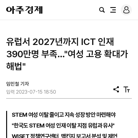
로
아
그
검
전
주
인
색
체
경
메
제
뉴
유럽서 2027년까지 ICT 인재
390만명 부족…"여성 고용 확대가
해법"
임민철 기자
공
텍
입력 2023-07-15 18:50
유
스
트
크
기
STEM 여성 이탈 줄이고 지속 성장 방안 마련해야
"한국도 STEM 여성 인재 이탈 지점 유럽과 유사"
WISET 정책연구센터, 맥킨지 보고서 분석 및 제언