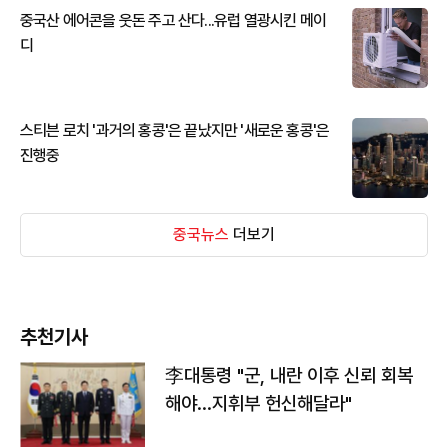
중국산 에어콘을 웃돈 주고 산다...유럽 열광시킨 메이
디
스티븐 로치 '과거의 홍콩'은 끝났지만 '새로운 홍콩'은
진행중
중국뉴스
더보기
추천기사
李대통령 "군, 내란 이후 신뢰 회복
해야…지휘부 헌신해달라"