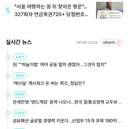
"서울 여행하는 꿈 뒤 찾아온 행운"…
5
327회차 연금복권720+ 당첨번호조
회 주목
실시간 뉴스
08.08 03:24
UPDATE
4분전
與 "'하늘이법' 여야 공동 발의 괜찮아…그것이 협치"
9분전
'캐시딜' 캐시워크 돈 버는 퀴즈, 정답은?
14분전
관세전쟁 '엔드게임' 윤곽 나오나…한국 新통상정책 교두보 활
용해야
17분전
섬유패션 글로벌 경쟁력 키운다…산업부 15개 과제 180억 지
원