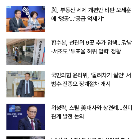
與, 부동산 세제 개편안 비판 오세훈
에 '맹공'…"공급 억제기"
합수본, 선관위 9곳 추가 압색…강남
·서초도 '투표율 허위 입력' 정황
국민의힘 윤리위, '돌려차기 실언' 서
범수·진종오 징계절차 개시
위성락, 스틸 美대사와 상견례…한미
관계 발전 논의