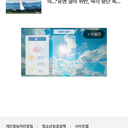
의…"유엔 결의 위반, 즉각 중단 촉
구"
더보기
arrow_forward_ios
Mute
개인정보처리방침
청소년보호정책
사이트맵