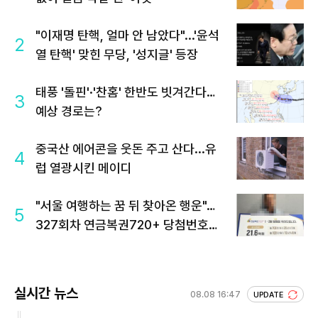
"이재명 탄핵, 얼마 안 남았다"...'윤석
2
열 탄핵' 맞힌 무당, '성지글' 등장
태풍 '돌핀'·'찬홈' 한반도 빗겨간다…
3
예상 경로는?
중국산 에어콘을 웃돈 주고 산다...유
4
럽 열광시킨 메이디
"서울 여행하는 꿈 뒤 찾아온 행운"…
5
327회차 연금복권720+ 당첨번호조
회 주목
실시간 뉴스
08.08 16:47
UPDATE