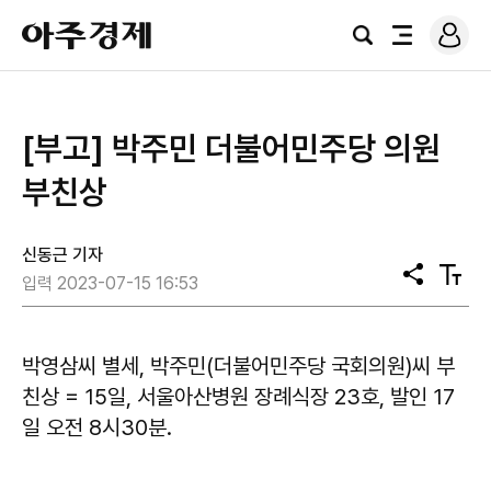
로
아
그
검
전
주
인
색
체
경
메
제
뉴
​[부고] 박주민 더불어민주당 의원
부친상
신동근 기자
공
텍
입력 2023-07-15 16:53
유
스
트
크
기
박영삼씨 별세, 박주민(더불어민주당 국회의원)씨 부
친상 = 15일, 서울아산병원 장례식장 23호, 발인 17
일 오전 8시30분.