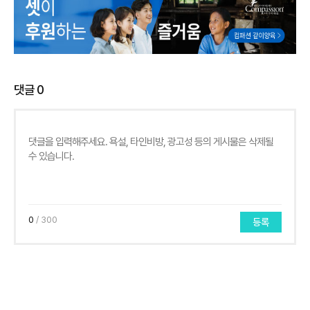
댓글
0
0
/ 300
등록