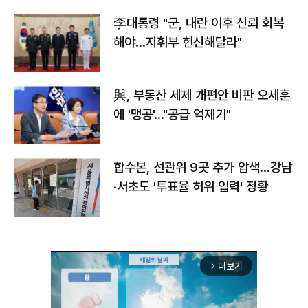
李대통령 "군, 내란 이후 신뢰 회복
해야…지휘부 헌신해달라"
與, 부동산 세제 개편안 비판 오세훈
에 '맹공'…"공급 억제기"
합수본, 선관위 9곳 추가 압색…강남
·서초도 '투표율 허위 입력' 정황
더보기
arrow_forward_ios