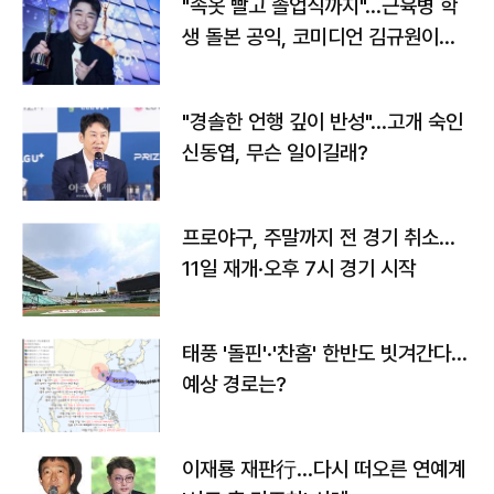
"속옷 빨고 졸업식까지"…근육병 학
생 돌본 공익, 코미디언 김규원이었
다
"경솔한 언행 깊이 반성"…고개 숙인
신동엽, 무슨 일이길래?
프로야구, 주말까지 전 경기 취소…
11일 재개·오후 7시 경기 시작
태풍 '돌핀'·'찬홈' 한반도 빗겨간다…
예상 경로는?
이재룡 재판行…다시 떠오른 연예계