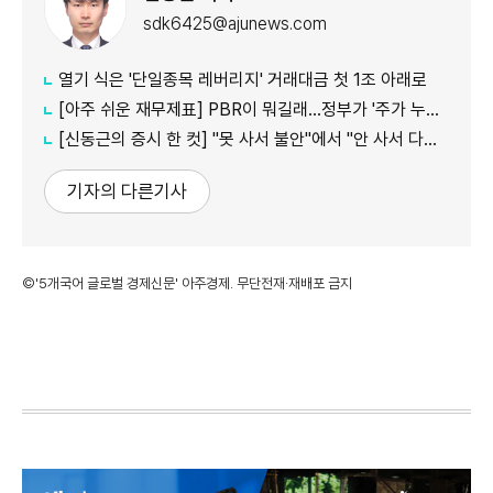
sdk6425@ajunews.com
열기 식은 '단일종목 레버리지' 거래대금 첫 1조 아래로
[아주 쉬운 재무제표] PBR이 뭐길래…정부가 '주가 누르기'에 칼 빼든 이유
[신동근의 증시 한 컷] "못 사서 불안"에서 "안 사서 다행"으로…증시 덮친 '조모'
기자의 다른기사
©'5개국어 글로벌 경제신문' 아주경제. 무단전재·재배포 금지