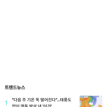
트렌드뉴스
"다음 주 기온 뚝 떨어진다"…태풍도
1
없이 열돔 박살 낸 '이것'