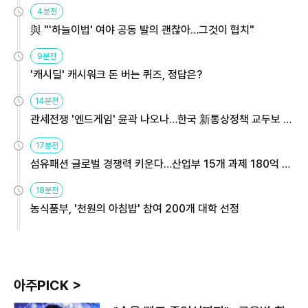
4분전
與 "'하늘이법' 여야 공동 발의 괜찮아…그것이 협치"
9분전
'캐시딜' 캐시워크 돈 버는 퀴즈, 정답은?
14분전
관세전쟁 '엔드게임' 윤곽 나오나…한국 新통상정책 교두보 활
용해야
17분전
섬유패션 글로벌 경쟁력 키운다…산업부 15개 과제 180억 지
원
18분전
농식품부, '천원의 아침밥' 참여 200개 대학 선정
아주PICK >