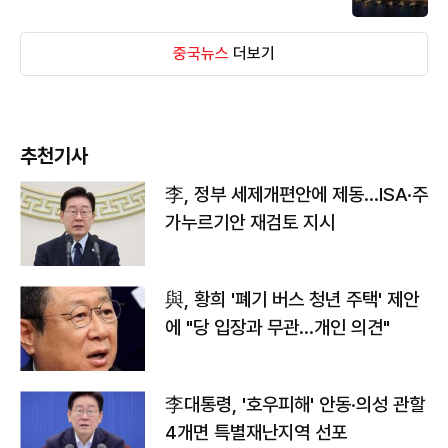
중국뉴스
더보기
추천기사
李, 정부 세제개편안에 제동…ISA·주
가누르기안 재검토 지시
與, 황희 '폐기 버스 청년 주택' 제안
에 "당 입장과 무관…개인 의견"
李대통령, '호우피해' 안동·의성 관할
4개면 특별재난지역 선포