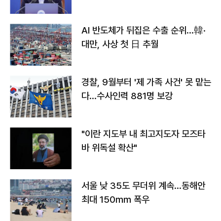
AI 반도체가 뒤집은 수출 순위…韓·
대만, 사상 첫 日 추월
경찰, 9월부터 '제 가족 사건' 못 맡는
다…수사인력 881명 보강
"이란 지도부 내 최고지도자 모즈타
바 위독설 확산"
서울 낮 35도 무더위 계속…동해안
최대 150㎜ 폭우