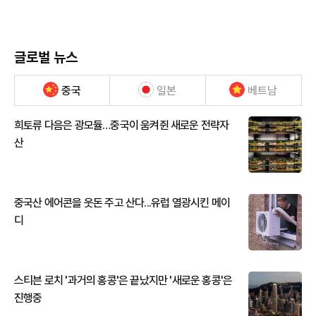
글로벌 뉴스
중국
일본
베트남
희토류 다음은 광모듈…중국이 움켜쥔 새로운 전략자
산
중국산 에어콘을 웃돈 주고 산다...유럽 열광시킨 메이
디
스티븐 로치 '과거의 홍콩'은 끝났지만 '새로운 홍콩'은
진행중