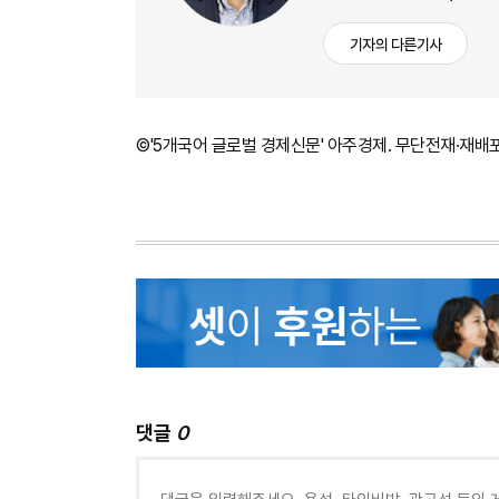
기자의 다른기사
©'5개국어 글로벌 경제신문' 아주경제. 무단전재·재배
댓글
0