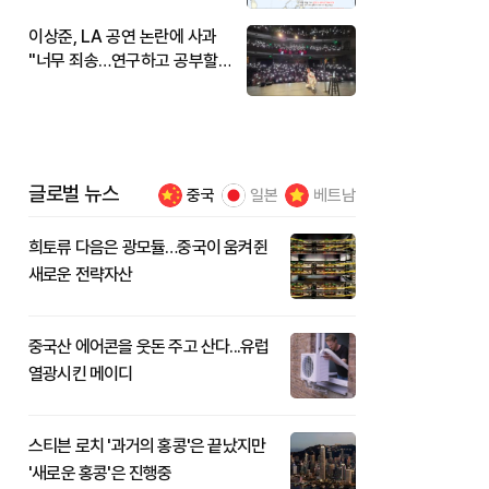
이상준, LA 공연 논란에 사과
"너무 죄송…연구하고 공부할
것"
글로벌 뉴스
중국
일본
베트남
희토류 다음은 광모듈…중국이 움켜쥔
새로운 전략자산
중국산 에어콘을 웃돈 주고 산다...유럽
열광시킨 메이디
스티븐 로치 '과거의 홍콩'은 끝났지만
'새로운 홍콩'은 진행중