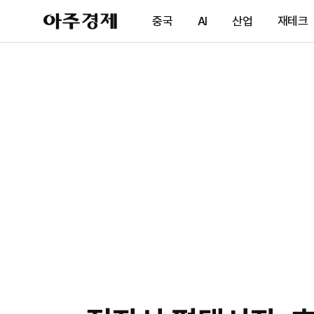
아
중국
AI
산업
재테크
주
경
제