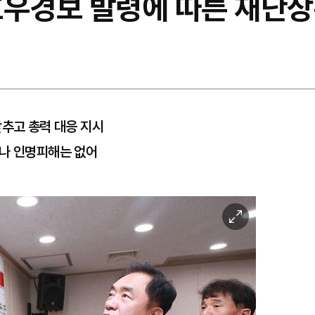
호우경보 발령에 따른 재난
갖추고 총력 대응 지시
으나 인명피해는 없어
이
미
지
확
대