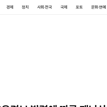
경제
정치
사회·전국
국제
포토
문화·연예