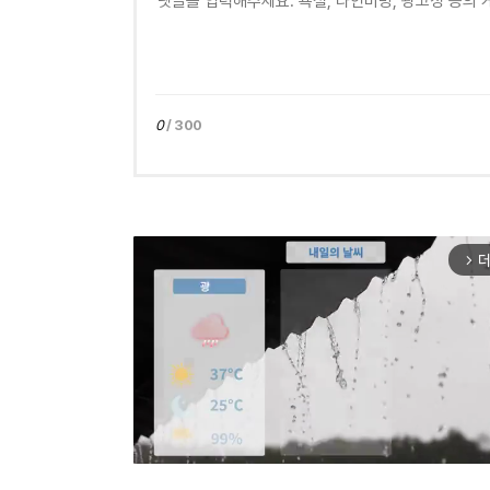
0
/ 300
더
arrow_forward_ios