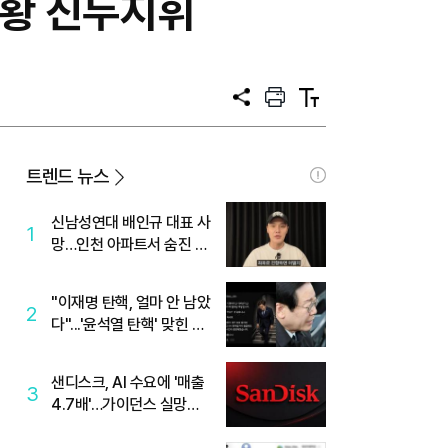
상황 진두지휘
공
프
텍
유
린
스
트
트
크
기
트렌드 뉴스
신남성연대 배인규 대표 사
1
망…인천 아파트서 숨진 채
발견
"이재명 탄핵, 얼마 안 남았
2
다"...'윤석열 탄핵' 맞힌 무
당, '성지글' 등장
샌디스크, AI 수요에 '매출
3
4.7배'…가이던스 실망에
'주가는 하락'