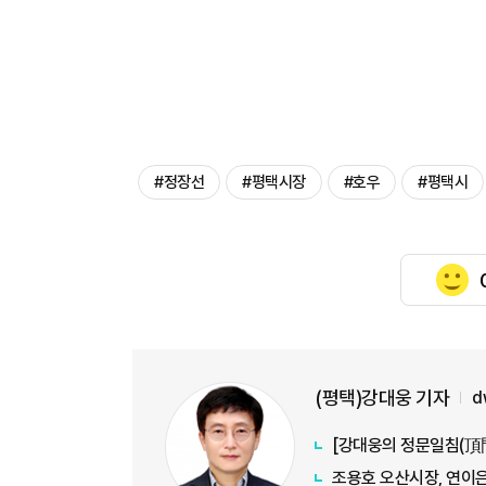
#정장선
#평택시장
#호우
#평택시
(평택)강대웅 기자
d
조용호 오산시장, 연이은