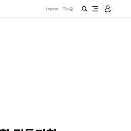
로
English
日本語
그
검
전
인
색
체
메
뉴