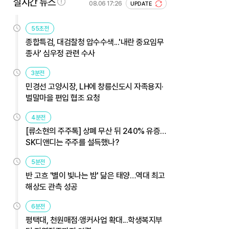
실시간 뉴스
08.06 17:26
UPDATE
55초전
종합특검, 대검찰청 압수수색...'내란 중요임무
종사' 심우정 관련 수사
3분전
민경선 고양시장, LH에 창릉신도시 자족용지·
벌말마을 편입 협조 요청
4분전
[류소현의 주주톡] 상폐 무산 뒤 240% 유증…
SK디앤디는 주주를 설득했나?
5분전
반 고흐 '별이 빛나는 밤' 닮은 태양…역대 최고
해상도 관측 성공
6분전
평택대, 천원매점·앵커사업 확대...학생복지부