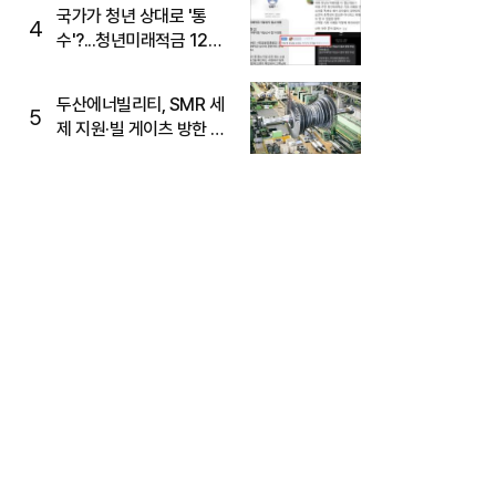
국가가 청년 상대로 '통
4
수'?...청년미래적금 12%
준다더니 "응, 오류야"
두산에너빌리티, SMR 세
5
제 지원·빌 게이츠 방한 기
대에 5%대 강세