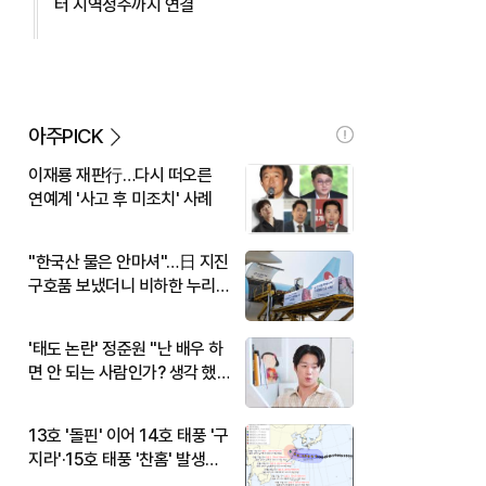
터 지역정주까지 연결
아주PICK
이재룡 재판行…다시 떠오른
연예계 '사고 후 미조치' 사례
"한국산 물은 안마셔"…日 지진
구호품 보냈더니 비하한 누리
꾼
'태도 논란' 정준원 "난 배우 하
면 안 되는 사람인가? 생각 했
다"
13호 '돌핀' 이어 14호 태풍 '구
지라'·15호 태풍 '찬홈' 발생…
현재 위치와 이동경로는?