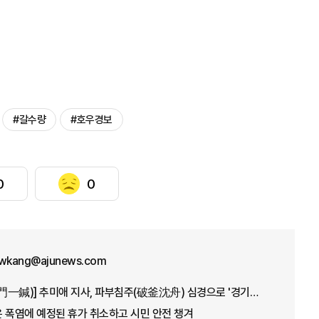
#갈수량
#호우경보
0
0
wkang@ajunews.com
[강대웅의 정문일침(頂門一鍼)] 추미애 지사, 파부침주(破釜沈舟) 심경으로 '경기도 재정 비상' 극복 나섰다
 폭염에 예정된 휴가 취소하고 시민 안전 챙겨