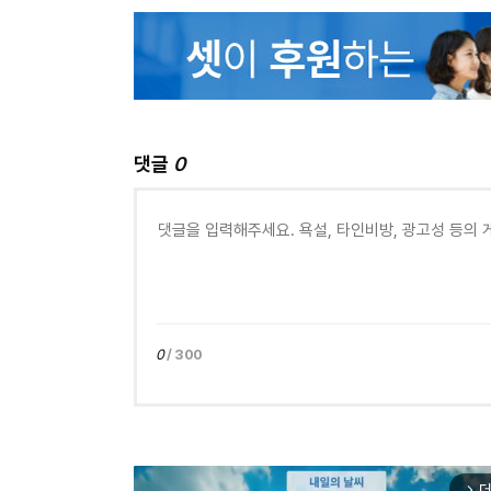
댓글
0
0
/ 300
더
arrow_forward_ios