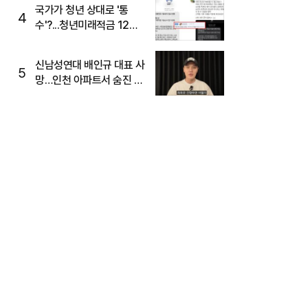
국가가 청년 상대로 '통
4
수'?...청년미래적금 12%
준다더니 "응, 오류야"
신남성연대 배인규 대표 사
5
망…인천 아파트서 숨진 채
발견