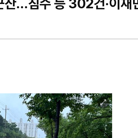
군산…침수 등 302건·이재
이
미
지
확
대