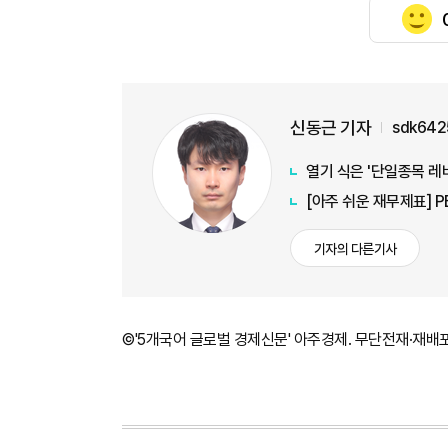
신동근 기자
sdk642
열기 식은 '단일종목 레
[아주 쉬운 재무제표] 
기자의 다른기사
©'5개국어 글로벌 경제신문' 아주경제. 무단전재·재배