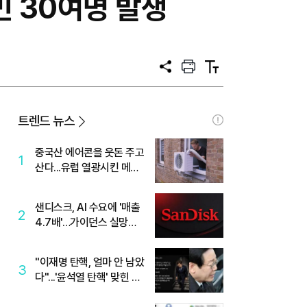
민 30여명 발생
공
프
텍
유
린
스
트
트
크
기
트렌드 뉴스
중국산 에어콘을 웃돈 주고
1
산다...유럽 열광시킨 메이
디
샌디스크, AI 수요에 '매출
2
4.7배'…가이던스 실망에
'주가는 하락'
"이재명 탄핵, 얼마 안 남았
3
다"...'윤석열 탄핵' 맞힌 무
당, '성지글' 등장