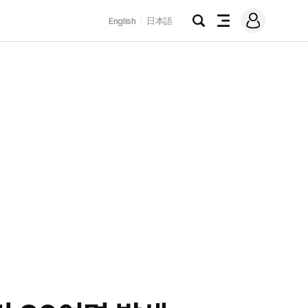
로
English
日本語
그
검
전
인
색
체
메
뉴