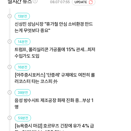
실시간 뉴스
08.07 07:55
UPDATE
13분전
신상진 성남시장 "휴가철 안심 소비환경 만드
는게 무엇보다 중요"
14분전
트럼프, 폴리실리콘 가공품에 15% 관세…최저
수입가도 도입
16분전
[아주증시포커스] '단종레' 규제에도 여전히 롤
러코스터 타는 코스피 外
38분전
음성 방수시트 제조공장 화재 진화 중…부상 1
명
59분전
[뉴욕증시 마감] 호르무즈 긴장에 유가 4% 급