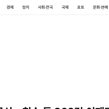
경제
정치
사회·전국
국제
포토
문화·연예