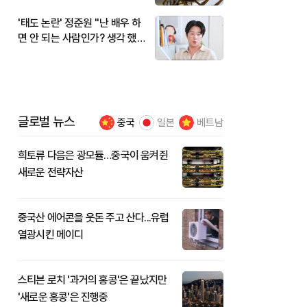
'태도 논란' 정준원 "난 배우 하
면 안 되는 사람인가? 생각 했
다"
글로벌 뉴스
중국
일본
베트남
희토류 다음은 광모듈…중국이 움켜쥔
새로운 전략자산
중국산 에어콘을 웃돈 주고 산다...유럽
열광시킨 메이디
스티븐 로치 '과거의 홍콩'은 끝났지만
'새로운 홍콩'은 진행중