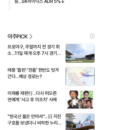
등…SK하이닉스 ADR 5%↓
아주PICK
프로야구, 주말까지 전 경기 취
소…11일 재개·오후 7시 경기
시작
태풍 '돌핀'·'찬홈' 한반도 빗겨
간다…예상 경로는?
이재룡 재판行…다시 떠오른
연예계 '사고 후 미조치' 사례
"한국산 물은 안마셔"…日 지진
구호품 보냈더니 비하한 누리
꾼