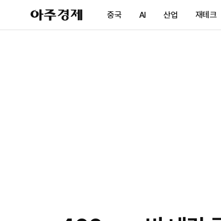
아
중국
AI
산업
재테크
주
경
제