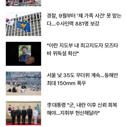
경찰, 9월부터 '제 가족 사건' 못 맡는
다…수사인력 881명 보강
"이란 지도부 내 최고지도자 모즈타
바 위독설 확산"
서울 낮 35도 무더위 계속…동해안
최대 150㎜ 폭우
李대통령 "군, 내란 이후 신뢰 회복
해야…지휘부 헌신해달라"