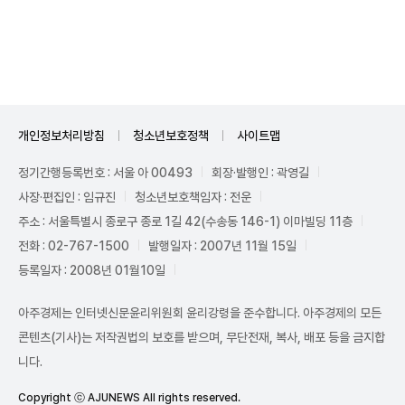
Unmute
개인정보처리방침
청소년보호정책
사이트맵
정기간행등록번호 : 서울 아 00493
회장·발행인 : 곽영길
사장·편집인 : 임규진
청소년보호책임자 : 전운
주소 : 서울특별시 종로구 종로 1길 42(수송동 146-1) 이마빌딩 11층
전화 : 02-767-1500
발행일자 : 2007년 11월 15일
등록일자 : 2008년 01월10일
아주경제는 인터넷신문윤리위원회 윤리강령을 준수합니다. 아주경제의 모든
콘텐츠(기사)는 저작권법의 보호를 받으며, 무단전재, 복사, 배포 등을 금지합
니다.
Copyright ⓒ AJUNEWS All rights reserved.