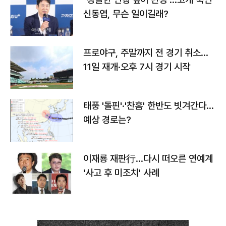
신동엽, 무슨 일이길래?
프로야구, 주말까지 전 경기 취소…
11일 재개·오후 7시 경기 시작
태풍 '돌핀'·'찬홈' 한반도 빗겨간다…
예상 경로는?
이재룡 재판行…다시 떠오른 연예계
'사고 후 미조치' 사례