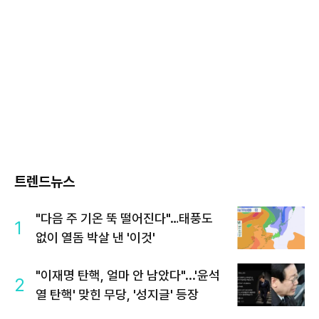
트렌드뉴스
"다음 주 기온 뚝 떨어진다"…태풍도
1
없이 열돔 박살 낸 '이것'
"이재명 탄핵, 얼마 안 남았다"...'윤석
2
열 탄핵' 맞힌 무당, '성지글' 등장