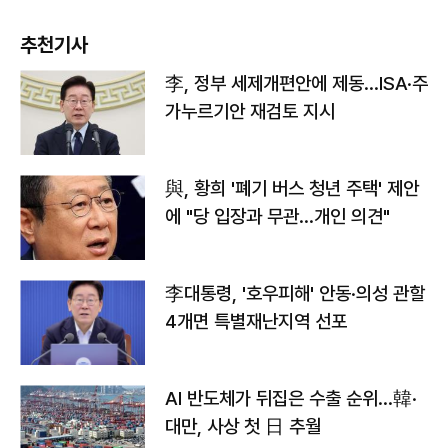
추천기사
李, 정부 세제개편안에 제동…ISA·주
가누르기안 재검토 지시
與, 황희 '폐기 버스 청년 주택' 제안
에 "당 입장과 무관…개인 의견"
李대통령, '호우피해' 안동·의성 관할
4개면 특별재난지역 선포
AI 반도체가 뒤집은 수출 순위…韓·
대만, 사상 첫 日 추월