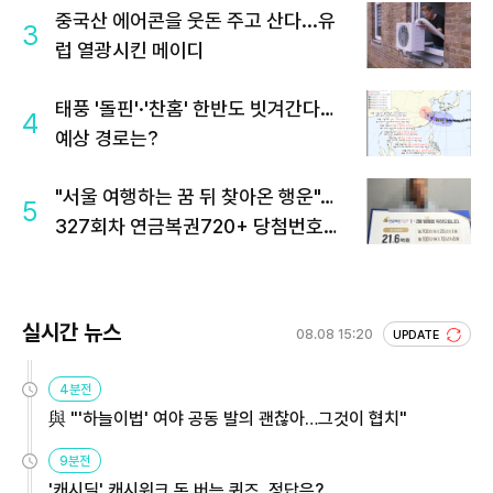
중국산 에어콘을 웃돈 주고 산다...유
3
럽 열광시킨 메이디
태풍 '돌핀'·'찬홈' 한반도 빗겨간다…
4
예상 경로는?
"서울 여행하는 꿈 뒤 찾아온 행운"…
5
327회차 연금복권720+ 당첨번호조
회 주목
실시간 뉴스
08.08 15:20
UPDATE
4분전
與 "'하늘이법' 여야 공동 발의 괜찮아…그것이 협치"
9분전
'캐시딜' 캐시워크 돈 버는 퀴즈, 정답은?