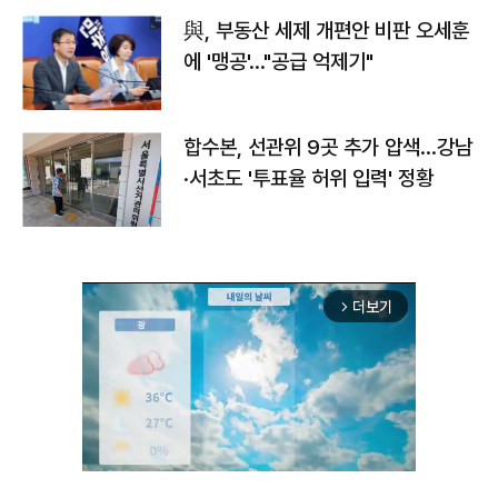
與, 부동산 세제 개편안 비판 오세훈
에 '맹공'…"공급 억제기"
합수본, 선관위 9곳 추가 압색…강남
·서초도 '투표율 허위 입력' 정황
더보기
arrow_forward_ios