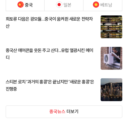
중국
일본
베트남
희토류 다음은 광모듈…중국이 움켜쥔 새로운 전략자
산
중국산 에어콘을 웃돈 주고 산다...유럽 열광시킨 메이
디
스티븐 로치 '과거의 홍콩'은 끝났지만 '새로운 홍콩'은
진행중
중국뉴스
더보기