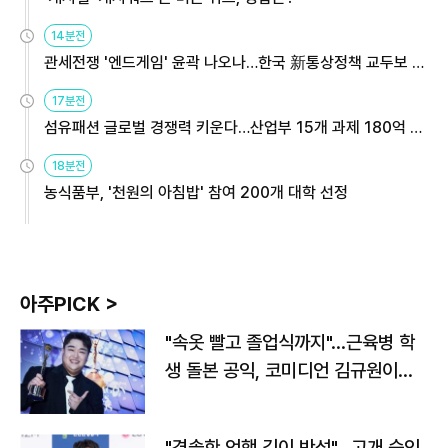
14분전
관세전쟁 '엔드게임' 윤곽 나오나…한국 新통상정책 교두보 활
용해야
17분전
섬유패션 글로벌 경쟁력 키운다…산업부 15개 과제 180억 지
원
18분전
농식품부, '천원의 아침밥' 참여 200개 대학 선정
아주PICK >
"속옷 빨고 졸업식까지"…근육병 학
생 돌본 공익, 코미디언 김규원이었
다
"경솔한 언행 깊이 반성"…고개 숙인