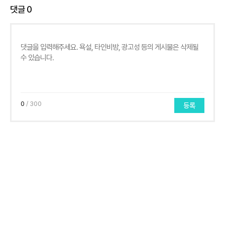
댓글
0
0
/ 300
등록