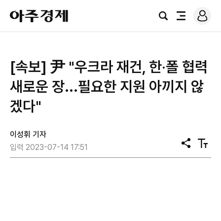
로
아
그
검
전
주
인
색
체
경
메
제
뉴
[속보] 尹 "우크라 재건, 한‧폴 협력
새로운 장...필요한 지원 아끼지 않
겠다"
이성휘 기자
공
텍
입력 2023-07-14 17:51
유
스
트
크
기