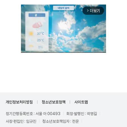
더보기
arrow_forward_ios
Unmute
개인정보처리방침
청소년보호정책
사이트맵
정기간행등록번호 : 서울 아 00493
회장·발행인 : 곽영길
사장·편집인 : 임규진
청소년보호책임자 : 전운