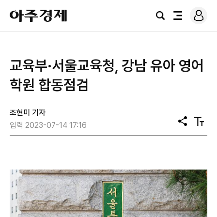
로
아
그
검
전
주
인
색
체
경
메
제
뉴
교육부·서울교육청, 강남 유아 영어
학원 합동점검
조현미 기자
공
텍
입력 2023-07-14 17:16
유
스
트
크
기