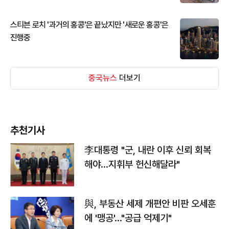
스티븐 로치 '과거의 홍콩'은 끝났지만 '새로운 홍콩'은
진행중
중국뉴스
더보기
추천기사
李대통령 "군, 내란 이후 신뢰 회복
해야…지휘부 헌신해달라"
與, 부동산 세제 개편안 비판 오세훈
에 '맹공'…"공급 억제기"