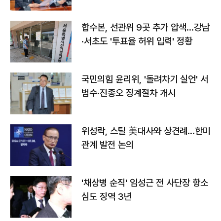
합수본, 선관위 9곳 추가 압색…강남
·서초도 '투표율 허위 입력' 정황
국민의힘 윤리위, '돌려차기 실언' 서
범수·진종오 징계절차 개시
위성락, 스틸 美대사와 상견례…한미
관계 발전 논의
'채상병 순직' 임성근 전 사단장 항소
심도 징역 3년