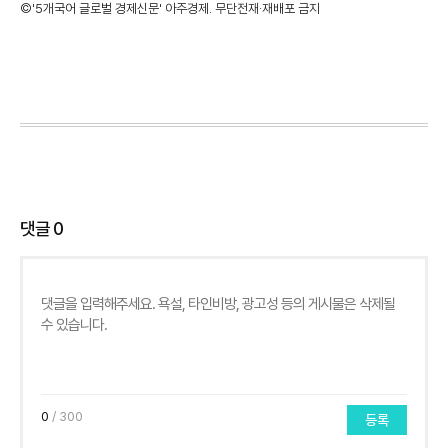
©'5개국어 글로벌 경제신문' 아주경제. 무단전재·재배포 금지
댓글
0
0
/ 300
등록