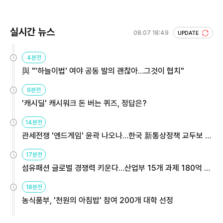
실시간 뉴스
08.07 18:49
UPDATE
4분전
與 "'하늘이법' 여야 공동 발의 괜찮아…그것이 협치"
9분전
'캐시딜' 캐시워크 돈 버는 퀴즈, 정답은?
14분전
관세전쟁 '엔드게임' 윤곽 나오나…한국 新통상정책 교두보 활
용해야
17분전
섬유패션 글로벌 경쟁력 키운다…산업부 15개 과제 180억 지
원
18분전
농식품부, '천원의 아침밥' 참여 200개 대학 선정