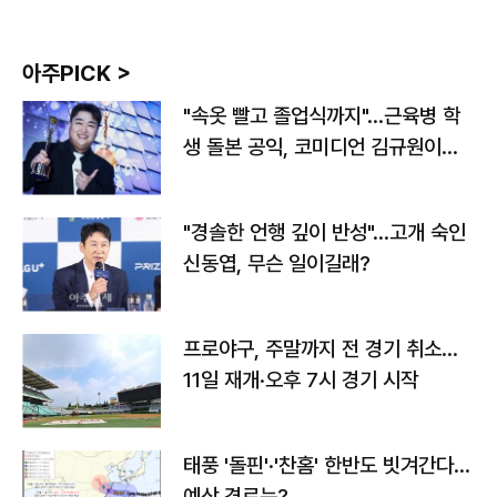
아주PICK >
"속옷 빨고 졸업식까지"…근육병 학
생 돌본 공익, 코미디언 김규원이었
다
"경솔한 언행 깊이 반성"…고개 숙인
신동엽, 무슨 일이길래?
프로야구, 주말까지 전 경기 취소…
11일 재개·오후 7시 경기 시작
태풍 '돌핀'·'찬홈' 한반도 빗겨간다…
예상 경로는?