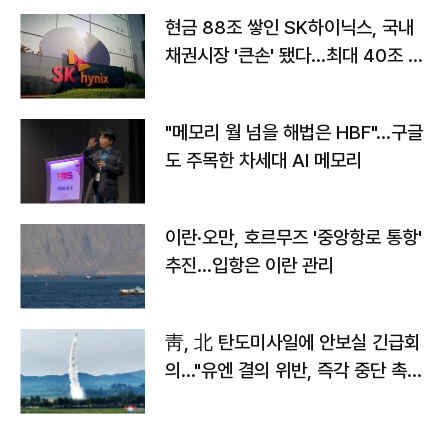
현금 88조 쌓인 SK하이닉스, 국내
채권시장 '큰손' 됐다…최대 40조 투
자
"메모리 월 넘을 해법은 HBF"…구글
도 주목한 차세대 AI 메모리
이란·오만, 호르무즈 '중앙항로 통항'
추진…입항은 이란 관리
靑, 北 탄도미사일에 안보실 긴급회
의…"유엔 결의 위반, 즉각 중단 촉
구"