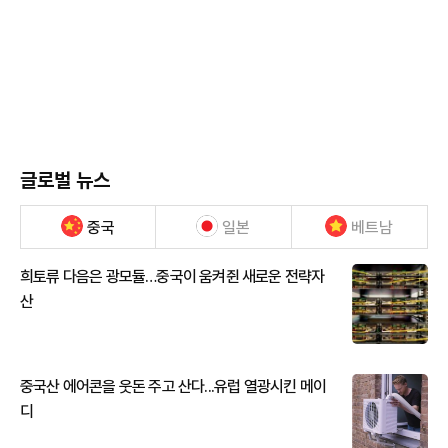
글로벌 뉴스
중국
일본
베트남
희토류 다음은 광모듈…중국이 움켜쥔 새로운 전략자
산
중국산 에어콘을 웃돈 주고 산다...유럽 열광시킨 메이
디