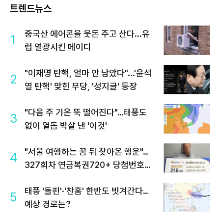
트렌드뉴스
중국산 에어콘을 웃돈 주고 산다...유
1
럽 열광시킨 메이디
"이재명 탄핵, 얼마 안 남았다"...'윤석
2
열 탄핵' 맞힌 무당, '성지글' 등장
"다음 주 기온 뚝 떨어진다"…태풍도
3
없이 열돔 박살 낸 '이것'
"서울 여행하는 꿈 뒤 찾아온 행운"…
4
327회차 연금복권720+ 당첨번호조
회 주목
태풍 '돌핀'·'찬홈' 한반도 빗겨간다…
5
예상 경로는?