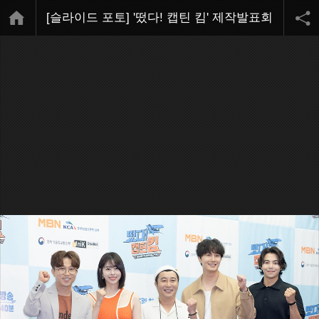
[슬라이드 포토] '떴다! 캡틴 킴' 제작발표회