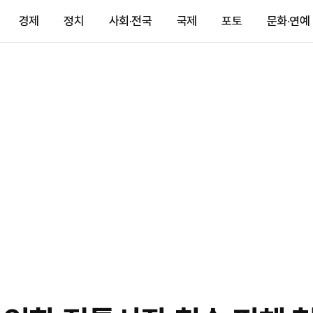
경제
정치
사회·전국
국제
포토
문화·연예