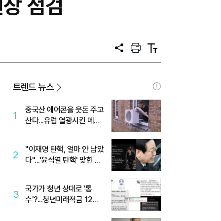
현장 점검
공
프
텍
유
린
스
트
트
크
기
트렌드 뉴스
중국산 에어콘을 웃돈 주고
1
산다...유럽 열광시킨 메이
디
"이재명 탄핵, 얼마 안 남았
2
다"...'윤석열 탄핵' 맞힌 무
당, '성지글' 등장
국가가 청년 상대로 '통
3
수'?...청년미래적금 12%
준다더니 "응, 오류야"