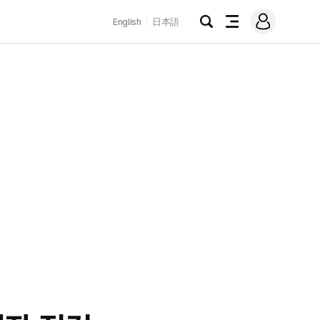
로
English
日本語
그
검
전
인
색
체
메
뉴