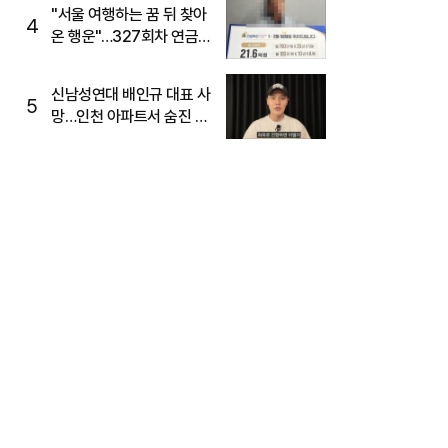
"서울 여행하는 꿈 뒤 찾아
4
온 행운"…327회차 연금
복권720+ 당첨번호조회
주목
신남성연대 배인규 대표 사
5
망…인천 아파트서 숨진 채
발견