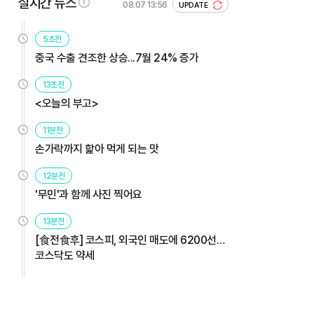
실시간 뉴스
08.07 13:56
UPDATE
5초전
중국 수출 견조한 상승...7월 24% 증가
13초전
<오늘의 부고>
11분전
손가락까지 핥아 먹게 되는 맛
12분전
'무민'과 함께 사진 찍어요
13분전
[食전食후] 코스피, 외국인 매도에 6200선…
코스닥도 약세