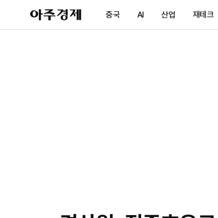
아
중국
AI
산업
재테크
주
경
제