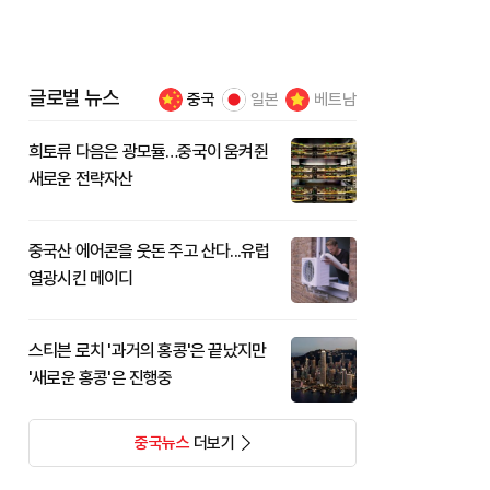
글로벌 뉴스
중국
일본
베트남
희토류 다음은 광모듈…중국이 움켜쥔
새로운 전략자산
중국산 에어콘을 웃돈 주고 산다...유럽
열광시킨 메이디
스티븐 로치 '과거의 홍콩'은 끝났지만
'새로운 홍콩'은 진행중
중국뉴스
더보기