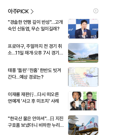
아주PICK
"경솔한 언행 깊이 반성"…고개
숙인 신동엽, 무슨 일이길래?
프로야구, 주말까지 전 경기 취
소…11일 재개·오후 7시 경기
시작
태풍 '돌핀'·'찬홈' 한반도 빗겨
간다…예상 경로는?
이재룡 재판行…다시 떠오른
연예계 '사고 후 미조치' 사례
"한국산 물은 안마셔"…日 지진
구호품 보냈더니 비하한 누리
꾼