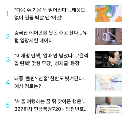
"다음 주 기온 뚝 떨어진다"…태풍도
1
없이 열돔 박살 낸 '이것'
중국산 에어콘을 웃돈 주고 산다...유
2
럽 열광시킨 메이디
"이재명 탄핵, 얼마 안 남았다"...'윤석
3
열 탄핵' 맞힌 무당, '성지글' 등장
태풍 '돌핀'·'찬홈' 한반도 빗겨간다…
4
예상 경로는?
"서울 여행하는 꿈 뒤 찾아온 행운"…
5
327회차 연금복권720+ 당첨번호조
회 주목