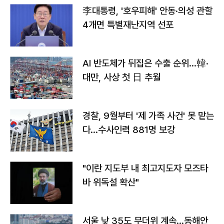
李대통령, '호우피해' 안동·의성 관할
4개면 특별재난지역 선포
AI 반도체가 뒤집은 수출 순위…韓·
대만, 사상 첫 日 추월
경찰, 9월부터 '제 가족 사건' 못 맡는
다…수사인력 881명 보강
"이란 지도부 내 최고지도자 모즈타
바 위독설 확산"
서울 낮 35도 무더위 계속…동해안