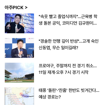
아주PICK >
"속옷 빨고 졸업식까지"…근육병 학
생 돌본 공익, 코미디언 김규원이었
다
"경솔한 언행 깊이 반성"…고개 숙인
신동엽, 무슨 일이길래?
프로야구, 주말까지 전 경기 취소…
11일 재개·오후 7시 경기 시작
태풍 '돌핀'·'찬홈' 한반도 빗겨간다…
예상 경로는?