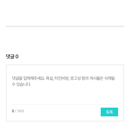
댓글
0
0
/ 300
등록