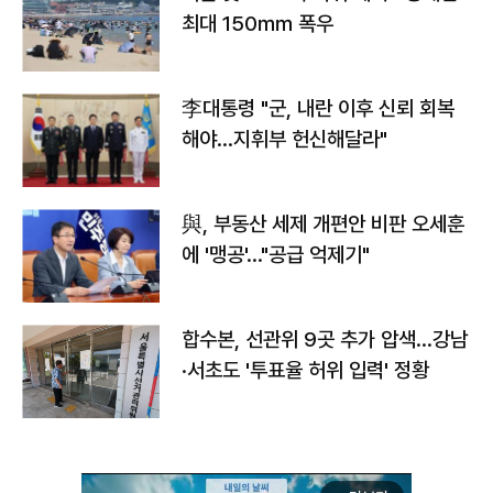
최대 150㎜ 폭우
李대통령 "군, 내란 이후 신뢰 회복
해야…지휘부 헌신해달라"
與, 부동산 세제 개편안 비판 오세훈
에 '맹공'…"공급 억제기"
합수본, 선관위 9곳 추가 압색…강남
·서초도 '투표율 허위 입력' 정황