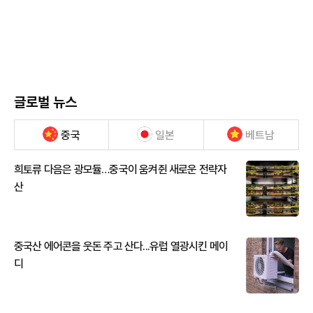
글로벌 뉴스
중국
일본
베트남
희토류 다음은 광모듈…중국이 움켜쥔 새로운 전략자
산
중국산 에어콘을 웃돈 주고 산다...유럽 열광시킨 메이
디