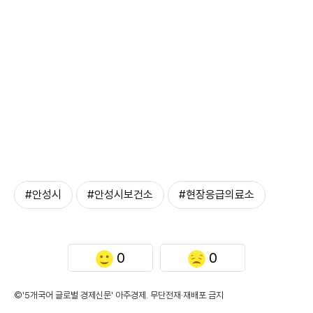
#안성시
#안성시보건소
#현장응급의료소
0
0
©'5개국어 글로벌 경제신문' 아주경제. 무단전재·재배포 금지