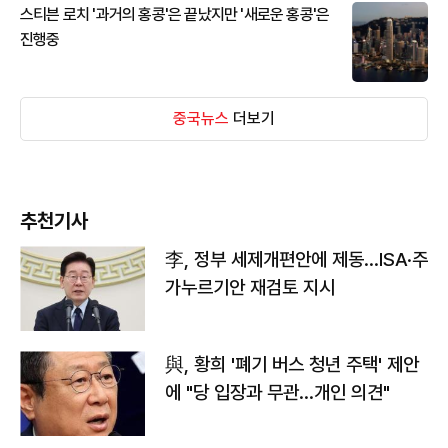
스티븐 로치 '과거의 홍콩'은 끝났지만 '새로운 홍콩'은
진행중
중국뉴스
더보기
추천기사
李, 정부 세제개편안에 제동…ISA·주
가누르기안 재검토 지시
與, 황희 '폐기 버스 청년 주택' 제안
에 "당 입장과 무관…개인 의견"