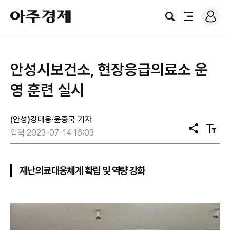
로
아
그
검
전
주
인
색
체
경
메
제
뉴
안성시보건소, 현장응급의료소 운
영 훈련 실시
(안성)강대웅·윤중국 기자
공
텍
입력 2023-07-14 16:03
유
스
트
크
기
재난의료대응체계 확립 및 역량 강화