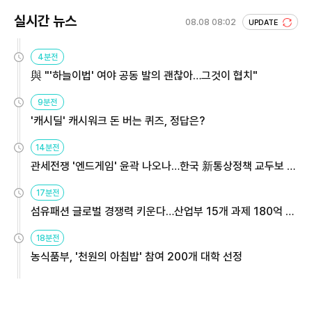
실시간 뉴스
08.08 08:02
UPDATE
4분전
與 "'하늘이법' 여야 공동 발의 괜찮아…그것이 협치"
9분전
'캐시딜' 캐시워크 돈 버는 퀴즈, 정답은?
14분전
관세전쟁 '엔드게임' 윤곽 나오나…한국 新통상정책 교두보 활
용해야
17분전
섬유패션 글로벌 경쟁력 키운다…산업부 15개 과제 180억 지
원
18분전
농식품부, '천원의 아침밥' 참여 200개 대학 선정