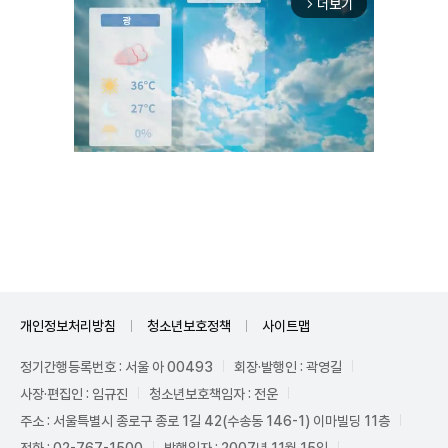
더보기
arrow_forward_ios
Unmute
개인정보처리방침
청소년보호정책
사이트맵
정기간행등록번호 : 서울 아 00493
회장·발행인 : 곽영길
사장·편집인 : 임규진
청소년보호책임자 : 전운
주소 : 서울특별시 종로구 종로 1길 42(수송동 146-1) 이마빌딩 11층