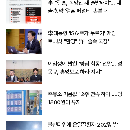
李 "결혼, 희망찬 새 출발돼야"… 대
출·청약 '결혼 페널티' 손본다
李대통령 'ISA·주가 누르기' 재검
토…與 "환영" 野 "졸속 국정"
이임생이 밝힌 '빵집 회동' 전말…"정
몽규, 홍명보로 하라 지시"
주유소 기름값 12주 연속 하락…L당
1800원대 유지
불볕더위에 온열질환자 202명 발