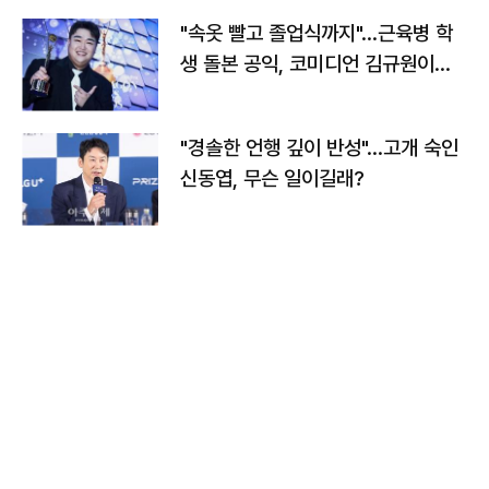
"속옷 빨고 졸업식까지"…근육병 학
생 돌본 공익, 코미디언 김규원이었
다
"경솔한 언행 깊이 반성"…고개 숙인
신동엽, 무슨 일이길래?