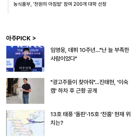
농식품부, '천원의 아침밥' 참여 200개 대학 선정
아주PICK >
임영웅, 데뷔 10주년…"난 늘 부족한
사람이었다"
"광고주들이 찾아줘"…진태현, '이숙
캠' 하차 후 근황 공개
13호 태풍 '돌핀'·15호 '찬홈' 현재 위
치는?