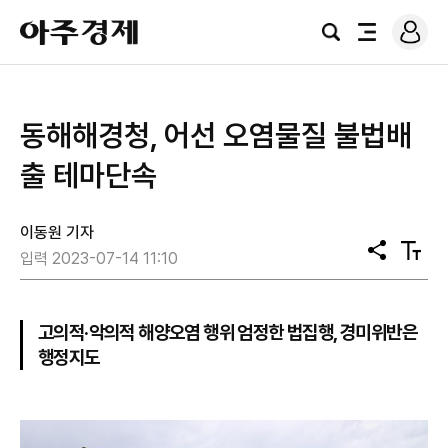
로
아
그
검
전
주
인
색
체
경
메
제
뉴
동해해경청, 어선 오염물질 불법배
출 테마단속
이동원 기자
공
텍
입력 2023-07-14 11:10
유
스
트
크
기
고의적·악의적 해양오염 행위 엄정한 법집행, 경미위반은
행정지도