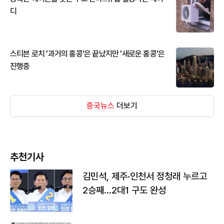
디
스티븐 로치 '과거의 홍콩'은 끝났지만 '새로운 홍콩'은
진행중
중국뉴스
더보기
추천기사
김민석, 제주·인천서 정청래 누르고
2승째…2대1 구도 완성