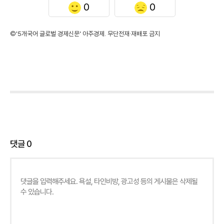
0
0
©'5개국어 글로벌 경제신문' 아주경제. 무단전재·재배포 금지
댓글
0