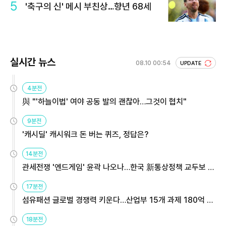
5
'축구의 신' 메시 부친상…향년 68세
실시간 뉴스
08.10 00:54
UPDATE
4분전
與 "'하늘이법' 여야 공동 발의 괜찮아…그것이 협치"
9분전
'캐시딜' 캐시워크 돈 버는 퀴즈, 정답은?
14분전
관세전쟁 '엔드게임' 윤곽 나오나…한국 新통상정책 교두보 활
용해야
17분전
섬유패션 글로벌 경쟁력 키운다…산업부 15개 과제 180억 지
원
18분전