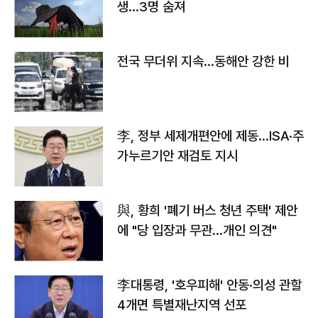
생…3명 숨져
전국 무더위 지속…동해안 강한 비
李, 정부 세제개편안에 제동…ISA·주
가누르기안 재검토 지시
與, 황희 '폐기 버스 청년 주택' 제안
에 "당 입장과 무관…개인 의견"
李대통령, '호우피해' 안동·의성 관할
4개면 특별재난지역 선포