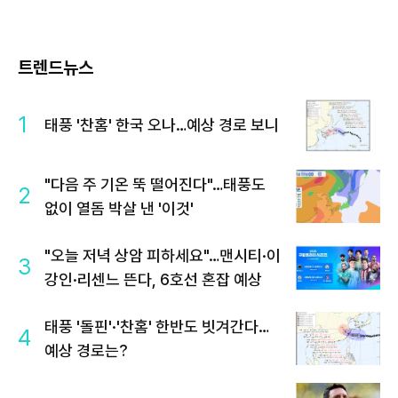
트렌드뉴스
1
태풍 '찬홈' 한국 오나…예상 경로 보니
"다음 주 기온 뚝 떨어진다"…태풍도
2
없이 열돔 박살 낸 '이것'
"오늘 저녁 상암 피하세요"…맨시티·이
3
강인·리센느 뜬다, 6호선 혼잡 예상
태풍 '돌핀'·'찬홈' 한반도 빗겨간다…
4
예상 경로는?