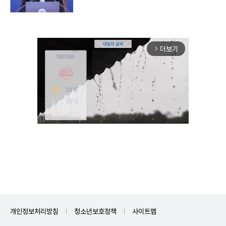
더보기
arrow_forward_ios
Unmute
개인정보처리방침
청소년보호정책
사이트맵