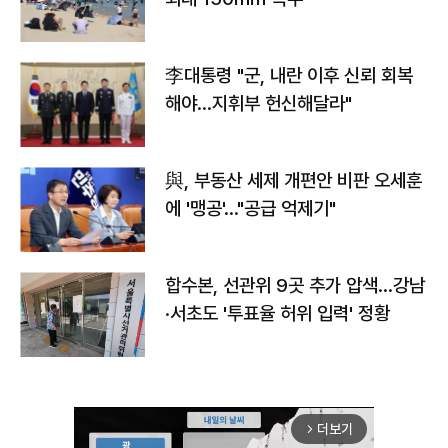
李대통령 "군, 내란 이후 신뢰 회복
해야…지휘부 헌신해달라"
與, 부동산 세제 개편안 비판 오세훈
에 '맹공'…"공급 억제기"
합수본, 선관위 9곳 추가 압색…강남
·서초도 '투표율 허위 입력' 정황
더보기
arrow_forward_ios