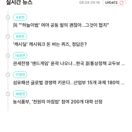
실시간 뉴스
08.09 05:19
UPDATE
4분전
與 "'하늘이법' 여야 공동 발의 괜찮아…그것이 협치"
9분전
'캐시딜' 캐시워크 돈 버는 퀴즈, 정답은?
14분전
관세전쟁 '엔드게임' 윤곽 나오나…한국 新통상정책 교두보 활
용해야
17분전
섬유패션 글로벌 경쟁력 키운다…산업부 15개 과제 180억 지
원
18분전
농식품부, '천원의 아침밥' 참여 200개 대학 선정