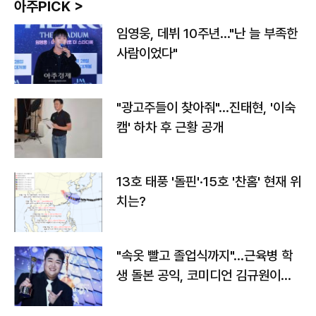
아주PICK >
임영웅, 데뷔 10주년…"난 늘 부족한
사람이었다"
"광고주들이 찾아줘"…진태현, '이숙
캠' 하차 후 근황 공개
13호 태풍 '돌핀'·15호 '찬홈' 현재 위
치는?
"속옷 빨고 졸업식까지"…근육병 학
생 돌본 공익, 코미디언 김규원이었
다