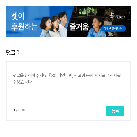
댓글
0
0
/ 300
등록