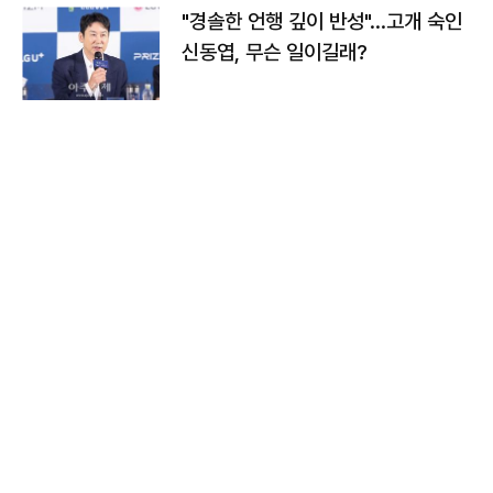
"경솔한 언행 깊이 반성"…고개 숙인
신동엽, 무슨 일이길래?