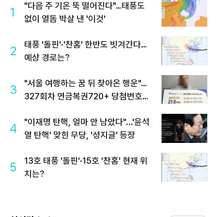
"다음 주 기온 뚝 떨어진다"…태풍도
1
없이 열돔 박살 낸 '이것'
태풍 '돌핀'·'찬홈' 한반도 빗겨간다…
2
예상 경로는?
"서울 여행하는 꿈 뒤 찾아온 행운"…
3
327회차 연금복권720+ 당첨번호조
회 주목
"이재명 탄핵, 얼마 안 남았다"...'윤석
4
열 탄핵' 맞힌 무당, '성지글' 등장
13호 태풍 '돌핀'·15호 '찬홈' 현재 위
5
치는?