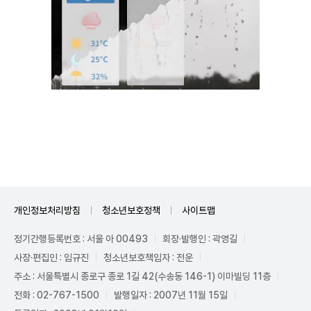
Unmute
개인정보처리방침
청소년보호정책
사이트맵
정기간행등록번호 : 서울 아 00493
회장·발행인 : 곽영길
사장·편집인 : 임규진
청소년보호책임자 : 전운
주소 : 서울특별시 종로구 종로 1길 42(수송동 146-1) 이마빌딩 11층
전화 : 02-767-1500
발행일자 : 2007년 11월 15일