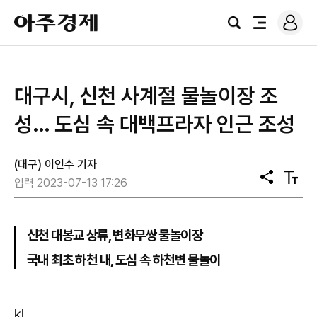
로
아
그
검
전
주
인
색
체
경
메
제
뉴
대구시, 신천 사계절 물놀이장 조
성… 도심 속 대백프라자 인근 조성
(대구) 이인수 기자
공
텍
입력 2023-07-13 17:26
유
스
트
크
기
신천 대봉교 상류, 변화무쌍 물놀이장
국내 최초 하천 내, 도심 속 하천변 물놀이
㎘