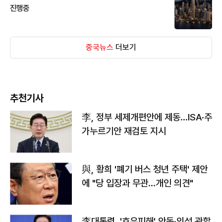
진행중
중국뉴스
더보기
추천기사
李, 정부 세제개편안에 제동…ISA·주
가누르기안 재검토 지시
與, 황희 '폐기 버스 청년 주택' 제안
에 "당 입장과 무관…개인 의견"
李대통령, '호우피해' 안동·의성 관할