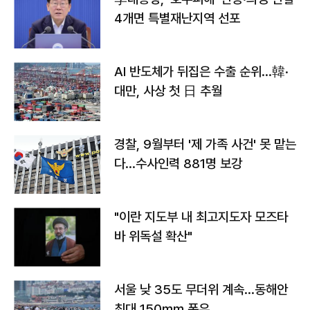
4개면 특별재난지역 선포
AI 반도체가 뒤집은 수출 순위…韓·
대만, 사상 첫 日 추월
경찰, 9월부터 '제 가족 사건' 못 맡는
다…수사인력 881명 보강
"이란 지도부 내 최고지도자 모즈타
바 위독설 확산"
서울 낮 35도 무더위 계속…동해안
최대 150㎜ 폭우