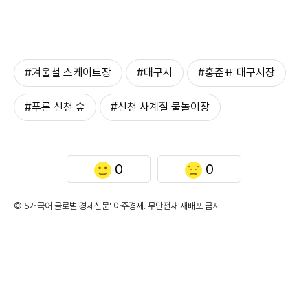
#겨울철 스케이트장
#대구시
#홍준표 대구시장
#푸른 신천 숲
#신천 사계절 물놀이장
0
0
©'5개국어 글로벌 경제신문' 아주경제. 무단전재·재배포 금지