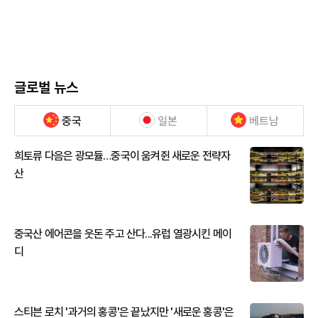
글로벌 뉴스
중국
일본
베트남
희토류 다음은 광모듈…중국이 움켜쥔 새로운 전략자
산
중국산 에어콘을 웃돈 주고 산다...유럽 열광시킨 메이
디
스티븐 로치 '과거의 홍콩'은 끝났지만 '새로운 홍콩'은